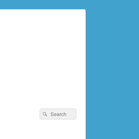
検
検
索:
索