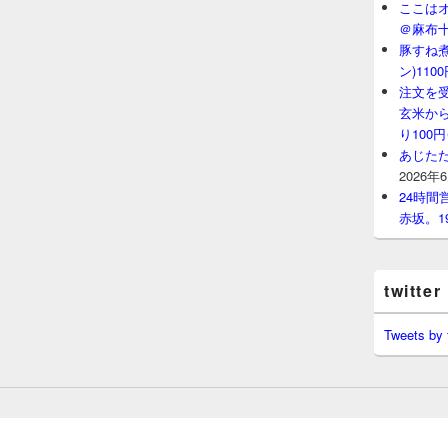
ここはオ
＠麻布
豚すね
ン)11
注文を
玄米から
り100
あじたた
2026年
24時
赤坂。1
twitter
Tweets by