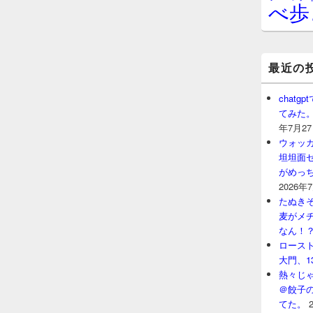
べ歩
最近の
chat
てみた
年7月2
ウォッ
坦坦面セ
がめっ
2026年
たぬきそ
麦がメ
なん！
ロースト
大門、1
熱々じゃ
＠餃子
てた。