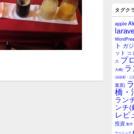
バ
ー
タグク
ウ
ィ
A
apple
ジ
larave
ェ
ッ
WordPre
ト
ト
ガジ
エ
ット
リ
コ
プ
ア
ス
ラ
大崎)
(浜松町・三
葉原)
橋・
ランチ
ンチ(
レビ
投資
数学
ラーニング