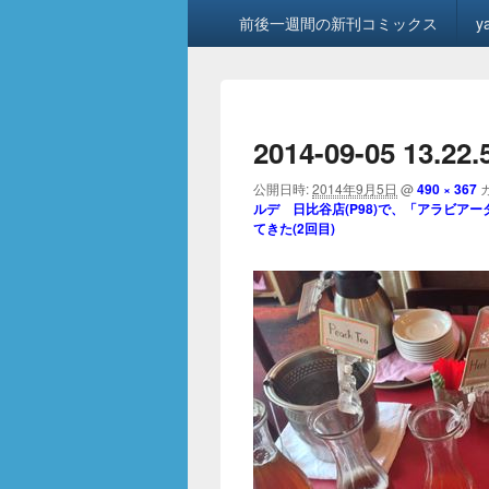
メ
前後一週間の新刊コミックス
y
イ
ン
メ
ニ
ュ
2014-09-05 13.22
ー
公開日時:
2014年9月5日
@
490 × 367
ルデ 日比谷店(P98)で、「アラビアー
てきた(2回目)