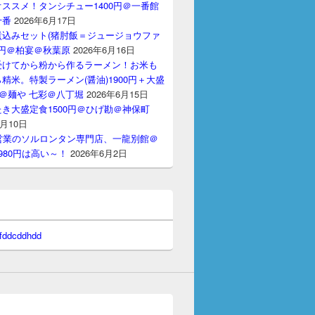
ススメ！タンシチュー1400円＠一番館
十番
2026年6月17日
煮込みセット(猪肘飯＝ジュージョウファ
00円＠柏宴＠秋葉原
2026年6月16日
受けてから粉から作るラーメン！お米も
精米。特製ラーメン(醤油)1900円＋大盛
円＠麺や 七彩＠八丁堀
2026年6月15日
き大盛定食1500円＠ひげ勘＠神保町
6月10日
間営業のソルロンタン専門店、一龍別館＠
980円は高い～！
2026年6月2日
 fddcddhdd