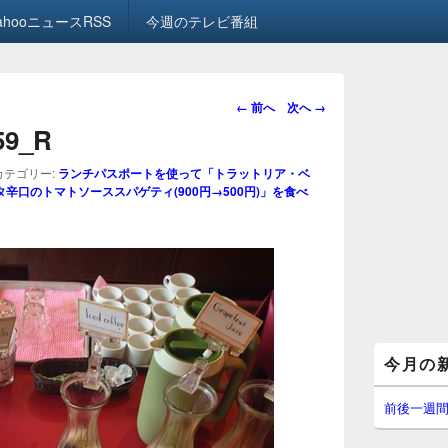
ahooニュースRSS
今週のテレビ番組
画
← 前へ
次へ →
像
.59_R
ナ
ビ
カテゴリー:
ランチパスポートを使って「トラットリア・ベ
ゲ
タ辛口のトマトソーススパゲティ(900円→500円)」を食べ
ー
シ
ョ
ン
メ
今月の
イ
ン
サ
前後一週
イ
ド