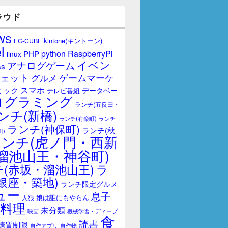
ラウド
WS
kintone(キントーン)
EC-CUBE
l
RaspberryPi
python
PHP
linux
イベン
アナログゲーム
ss
ェット
ゲームマーケ
グルメ
スマホ
ミック
データベー
テレビ番組
ログラミング
ランチ(五反田・
ンチ(新橋)
ランチ(有楽町)
ランチ
ランチ(神保町)
ランチ(秋
田)
ランチ(虎ノ門・西新
溜池山王・神谷町)
(赤坂・溜池山王)
ラ
銀座・築地)
ランチ限定グルメ
ュー
息子
娘は誰にもやらん
人狼
料理
未分類
映画
機械学習・ディープ
食
読書
糖質制限
自作アプリ
自作物