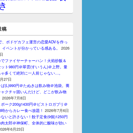
き
投稿
gptで、ボドゲカフェ運営の恋愛ADVを作っ
。 イベントが分かっている感ある。
2026
7日
カでファイヤーチャーハン！火焰炒飯＆
ット980円＠翠雲(すいうん)＠上野。量
ちゃ多くて絶対に一人前じゃない…。
7月27日
ば(L)990円＠たぬきは飲み物＠池袋。蕎
チャクチャ固いんだけど、どこが飲み物
？
2026年7月8日
ポーク200g1430円＠ビストロガブリ＠
3時からカレー食べ放題！
2026年7月6日
ないと許さない！餃子定食(9個)1250円
の肉太郎＠神保町、全体的に酸味が効い
2026年6月23日