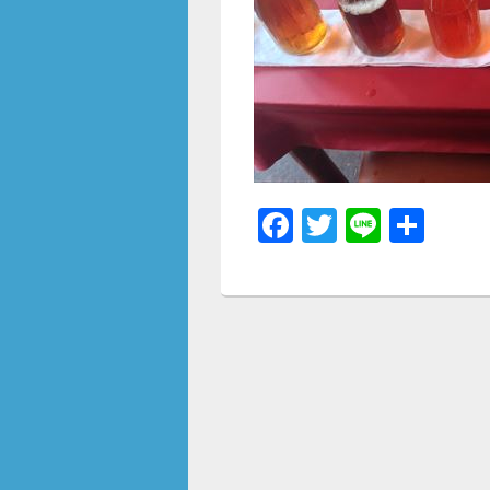
F
T
Li
共
a
wi
n
有
c
tt
e
e
er
b
o
o
k