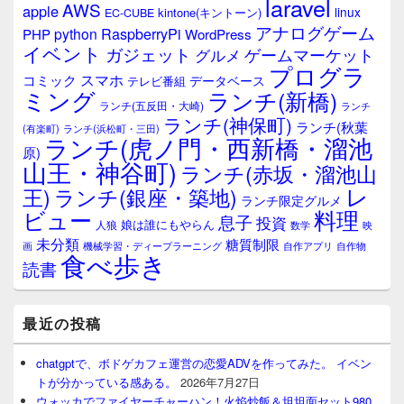
laravel
AWS
apple
linux
kintone(キントーン)
EC-CUBE
アナログゲーム
RaspberryPi
python
PHP
WordPress
イベント
ガジェット
ゲームマーケット
グルメ
プログラ
スマホ
コミック
データベース
テレビ番組
ミング
ランチ(新橋)
ランチ(五反田・大崎)
ランチ
ランチ(神保町)
ランチ(秋葉
(有楽町)
ランチ(浜松町・三田)
ランチ(虎ノ門・西新橋・溜池
原)
山王・神谷町)
ランチ(赤坂・溜池山
レ
王)
ランチ(銀座・築地)
ランチ限定グルメ
料理
ビュー
息子
投資
娘は誰にもやらん
人狼
数学
映
未分類
糖質制限
画
自作アプリ
自作物
機械学習・ディープラーニング
食べ歩き
読書
最近の投稿
chatgptで、ボドゲカフェ運営の恋愛ADVを作ってみた。 イベン
トが分かっている感ある。
2026年7月27日
ウォッカでファイヤーチャーハン！火焰炒飯＆坦坦面セット980