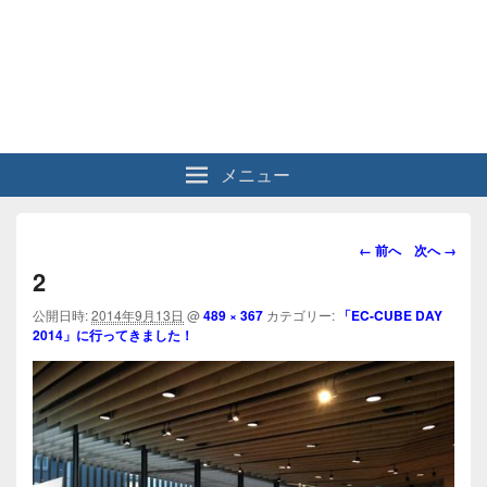
メニュー
画
← 前へ
次へ →
像
2
ナ
ビ
公開日時:
2014年9月13日
@
489 × 367
カテゴリー:
「EC-CUBE DAY
2014」に行ってきました！
ゲ
ー
シ
ョ
ン