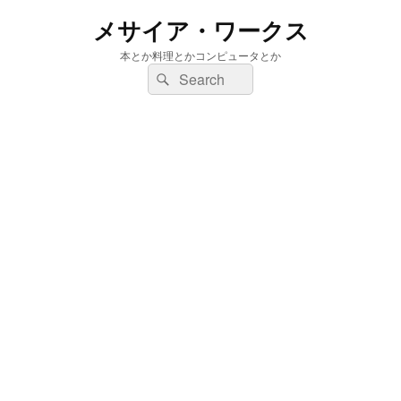
メサイア・ワークス
本とか料理とかコンピュータとか
検
検
索:
索