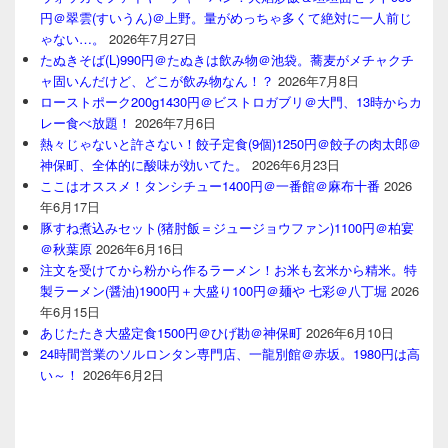
円＠翠雲(すいうん)＠上野。量がめっちゃ多くて絶対に一人前じ
ゃない…。
2026年7月27日
たぬきそば(L)990円＠たぬきは飲み物＠池袋。蕎麦がメチャクチ
ャ固いんだけど、どこが飲み物なん！？
2026年7月8日
ローストポーク200g1430円＠ビストロガブリ＠大門、13時からカ
レー食べ放題！
2026年7月6日
熱々じゃないと許さない！餃子定食(9個)1250円＠餃子の肉太郎＠
神保町、全体的に酸味が効いてた。
2026年6月23日
ここはオススメ！タンシチュー1400円＠一番館＠麻布十番
2026
年6月17日
豚すね煮込みセット(猪肘飯＝ジュージョウファン)1100円＠柏宴
＠秋葉原
2026年6月16日
注文を受けてから粉から作るラーメン！お米も玄米から精米。特
製ラーメン(醤油)1900円＋大盛り100円＠麺や 七彩＠八丁堀
2026
年6月15日
あじたたき大盛定食1500円＠ひげ勘＠神保町
2026年6月10日
24時間営業のソルロンタン専門店、一龍別館＠赤坂。1980円は高
い～！
2026年6月2日