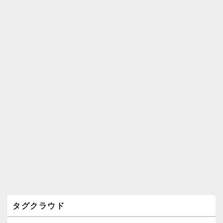
ィ
ジ
ェ
ッ
ト
エ
リ
ア
タグクラウド