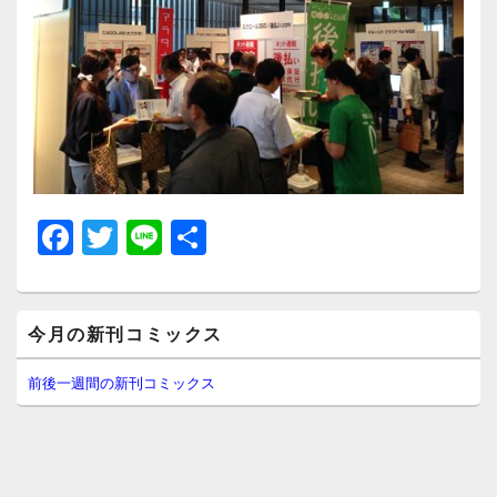
F
T
Li
共
a
wi
n
有
c
tt
e
メ
e
er
今月の新刊コミックス
イ
ン
b
サ
前後一週間の新刊コミックス
イ
o
ド
o
バ
ー
k
ウ