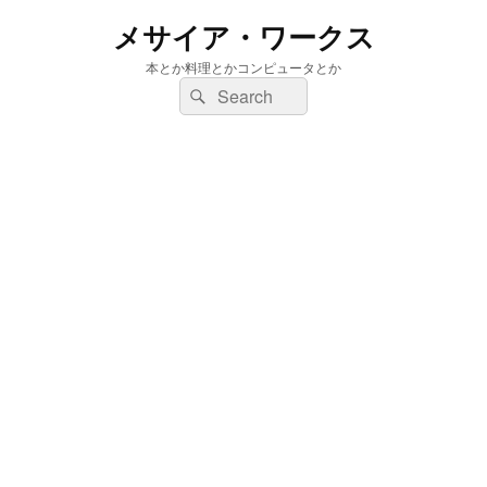
メサイア・ワークス
本とか料理とかコンピュータとか
検
検
索:
索