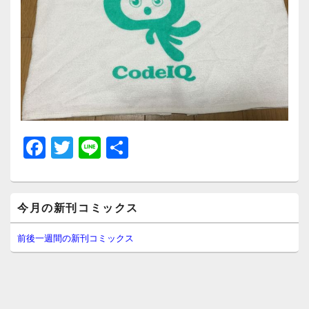
F
T
Li
共
a
wi
n
有
c
tt
e
メ
e
er
今月の新刊コミックス
イ
ン
b
サ
前後一週間の新刊コミックス
イ
o
ド
o
バ
ー
k
ウ