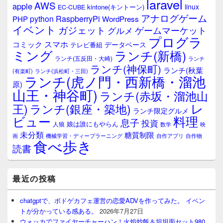
laravel
AWS
apple
linux
kintone(キントーン)
EC-CUBE
アナログゲーム
RaspberryPi
python
PHP
WordPress
イベント
ガジェット
ゲームマーケット
グルメ
プログラ
スマホ
コミック
データベース
テレビ番組
ミング
ランチ(新橋)
ランチ(五反田・大崎)
ランチ
ランチ(神保町)
ランチ(秋葉
(有楽町)
ランチ(浜松町・三田)
ランチ(虎ノ門・西新橋・溜池
原)
山王・神谷町)
ランチ(赤坂・溜池山
レ
王)
ランチ(銀座・築地)
ランチ限定グルメ
料理
ビュー
息子
投資
娘は誰にもやらん
人狼
数学
映
未分類
糖質制限
画
自作アプリ
自作物
機械学習・ディープラーニング
食べ歩き
読書
最近の投稿
chatgptで、ボドゲカフェ運営の恋愛ADVを作ってみた。 イベン
トが分かっている感ある。
2026年7月27日
ウォッカでファイヤーチャーハン！火焰炒飯＆坦坦面セット980