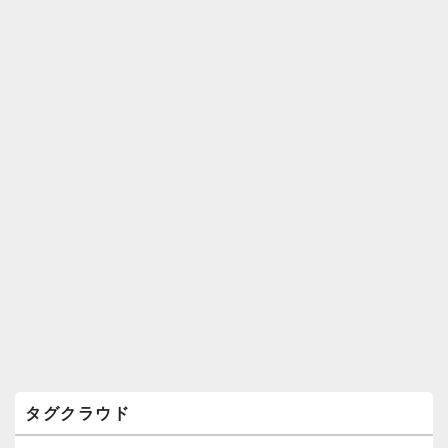
ィ
ジ
ェ
ッ
ト
エ
リ
ア
タグクラウド