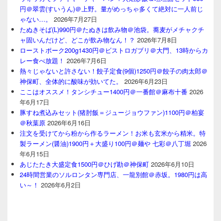
円＠翠雲(すいうん)＠上野。量がめっちゃ多くて絶対に一人前じ
ゃない…。
2026年7月27日
たぬきそば(L)990円＠たぬきは飲み物＠池袋。蕎麦がメチャクチ
ャ固いんだけど、どこが飲み物なん！？
2026年7月8日
ローストポーク200g1430円＠ビストロガブリ＠大門、13時からカ
レー食べ放題！
2026年7月6日
熱々じゃないと許さない！餃子定食(9個)1250円＠餃子の肉太郎＠
神保町、全体的に酸味が効いてた。
2026年6月23日
ここはオススメ！タンシチュー1400円＠一番館＠麻布十番
2026
年6月17日
豚すね煮込みセット(猪肘飯＝ジュージョウファン)1100円＠柏宴
＠秋葉原
2026年6月16日
注文を受けてから粉から作るラーメン！お米も玄米から精米。特
製ラーメン(醤油)1900円＋大盛り100円＠麺や 七彩＠八丁堀
2026
年6月15日
あじたたき大盛定食1500円＠ひげ勘＠神保町
2026年6月10日
24時間営業のソルロンタン専門店、一龍別館＠赤坂。1980円は高
い～！
2026年6月2日