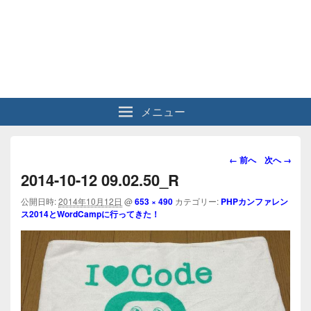
メニュー
画
← 前へ
次へ →
像
2014-10-12 09.02.50_R
ナ
ビ
公開日時:
2014年10月12日
@
653 × 490
カテゴリー:
PHPカンファレン
ス2014とWordCampに行ってきた！
ゲ
ー
シ
ョ
ン