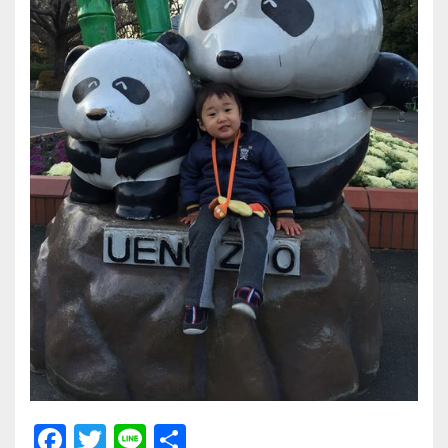
F
T
Li
共