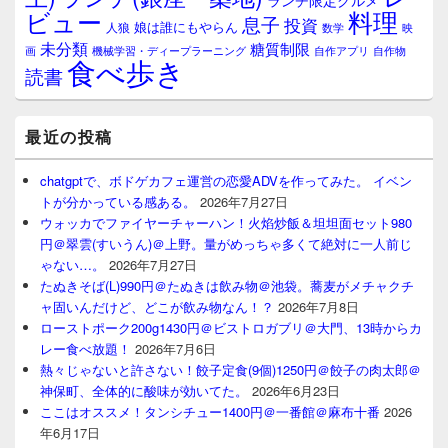
料理
ビュー
息子
投資
娘は誰にもやらん
人狼
数学
映
未分類
糖質制限
画
自作アプリ
自作物
機械学習・ディープラーニング
食べ歩き
読書
最近の投稿
chatgptで、ボドゲカフェ運営の恋愛ADVを作ってみた。 イベン
トが分かっている感ある。
2026年7月27日
ウォッカでファイヤーチャーハン！火焰炒飯＆坦坦面セット980
円＠翠雲(すいうん)＠上野。量がめっちゃ多くて絶対に一人前じ
ゃない…。
2026年7月27日
たぬきそば(L)990円＠たぬきは飲み物＠池袋。蕎麦がメチャクチ
ャ固いんだけど、どこが飲み物なん！？
2026年7月8日
ローストポーク200g1430円＠ビストロガブリ＠大門、13時からカ
レー食べ放題！
2026年7月6日
熱々じゃないと許さない！餃子定食(9個)1250円＠餃子の肉太郎＠
神保町、全体的に酸味が効いてた。
2026年6月23日
ここはオススメ！タンシチュー1400円＠一番館＠麻布十番
2026
年6月17日