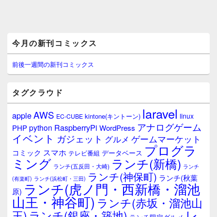
メ
今月の新刊コミックス
イ
ン
サ
前後一週間の新刊コミックス
イ
ド
バ
タグクラウド
ー
ウ
laravel
AWS
apple
ィ
linux
kintone(キントーン)
EC-CUBE
ジ
アナログゲーム
RaspberryPi
python
PHP
WordPress
ェ
イベント
ガジェット
ゲームマーケット
グルメ
ッ
プログラ
ト
スマホ
コミック
データベース
テレビ番組
エ
ミング
ランチ(新橋)
ランチ(五反田・大崎)
ランチ
リ
ランチ(神保町)
ア
ランチ(秋葉
(有楽町)
ランチ(浜松町・三田)
ランチ(虎ノ門・西新橋・溜池
原)
山王・神谷町)
ランチ(赤坂・溜池山
レ
王)
ランチ(銀座・築地)
ランチ限定グルメ