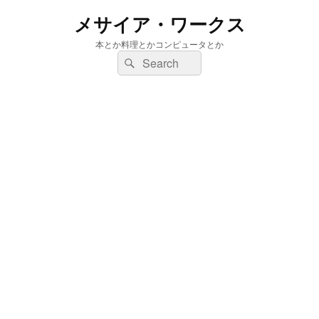
メサイア・ワークス
本とか料理とかコンピュータとか
検
検
索:
索