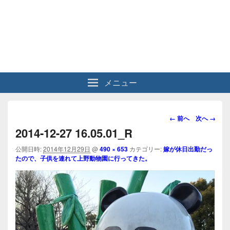
メニュー
画
← 前へ
次へ →
像
2014-12-27 16.05.01_R
ナ
ビ
公開日時:
2014年12月29日
@
490 × 653
カテゴリー:
嫁が休日出勤だっ
たので、子供を連れて上野動物園に行ってきた。
ゲ
ー
シ
ョ
ン