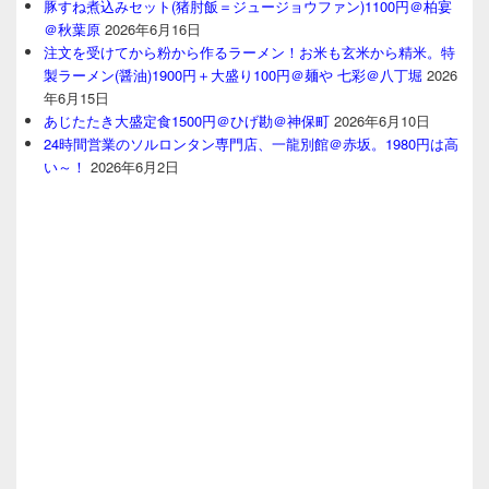
豚すね煮込みセット(猪肘飯＝ジュージョウファン)1100円＠柏宴
＠秋葉原
2026年6月16日
注文を受けてから粉から作るラーメン！お米も玄米から精米。特
製ラーメン(醤油)1900円＋大盛り100円＠麺や 七彩＠八丁堀
2026
年6月15日
あじたたき大盛定食1500円＠ひげ勘＠神保町
2026年6月10日
24時間営業のソルロンタン専門店、一龍別館＠赤坂。1980円は高
い～！
2026年6月2日