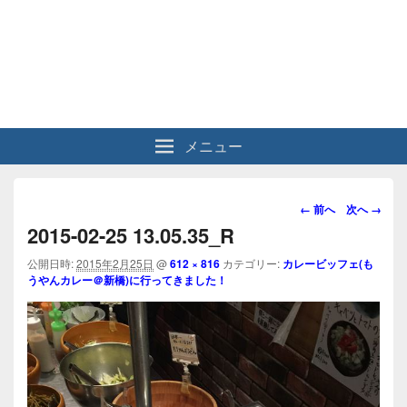
メニュー
画
← 前へ
次へ →
像
2015-02-25 13.05.35_R
ナ
ビ
公開日時:
2015年2月25日
@
612 × 816
カテゴリー:
カレービッフェ(も
うやんカレー＠新橋)に行ってきました！
ゲ
ー
シ
ョ
ン