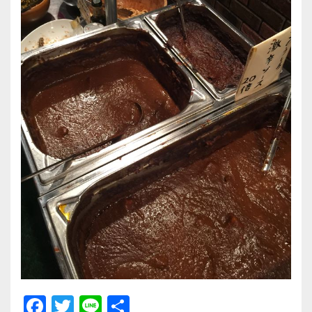
F
T
Li
共