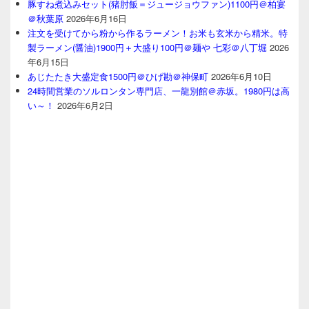
豚すね煮込みセット(猪肘飯＝ジュージョウファン)1100円＠柏宴
＠秋葉原
2026年6月16日
注文を受けてから粉から作るラーメン！お米も玄米から精米。特
製ラーメン(醤油)1900円＋大盛り100円＠麺や 七彩＠八丁堀
2026
年6月15日
あじたたき大盛定食1500円＠ひげ勘＠神保町
2026年6月10日
24時間営業のソルロンタン専門店、一龍別館＠赤坂。1980円は高
い～！
2026年6月2日