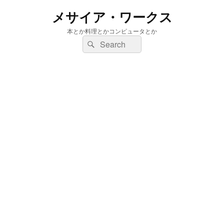
メサイア・ワークス
本とか料理とかコンピュータとか
検
検
索:
索