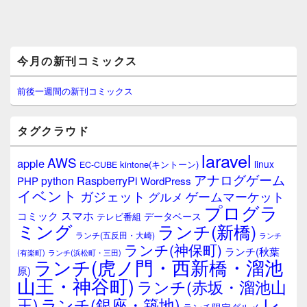
メ
今月の新刊コミックス
イ
ン
サ
前後一週間の新刊コミックス
イ
ド
バ
タグクラウド
ー
ウ
laravel
AWS
apple
ィ
linux
kintone(キントーン)
EC-CUBE
ジ
アナログゲーム
RaspberryPi
python
PHP
WordPress
ェ
イベント
ガジェット
ゲームマーケット
グルメ
ッ
プログラ
ト
スマホ
コミック
データベース
テレビ番組
エ
ミング
ランチ(新橋)
ランチ(五反田・大崎)
ランチ
リ
ランチ(神保町)
ア
ランチ(秋葉
(有楽町)
ランチ(浜松町・三田)
ランチ(虎ノ門・西新橋・溜池
原)
山王・神谷町)
ランチ(赤坂・溜池山
レ
王)
ランチ(銀座・築地)