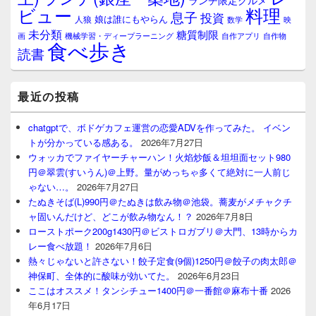
ランチ限定グルメ
料理
ビュー
息子
投資
娘は誰にもやらん
人狼
数学
映
未分類
糖質制限
画
自作アプリ
自作物
機械学習・ディープラーニング
食べ歩き
読書
最近の投稿
chatgptで、ボドゲカフェ運営の恋愛ADVを作ってみた。 イベン
トが分かっている感ある。
2026年7月27日
ウォッカでファイヤーチャーハン！火焰炒飯＆坦坦面セット980
円＠翠雲(すいうん)＠上野。量がめっちゃ多くて絶対に一人前じ
ゃない…。
2026年7月27日
たぬきそば(L)990円＠たぬきは飲み物＠池袋。蕎麦がメチャクチ
ャ固いんだけど、どこが飲み物なん！？
2026年7月8日
ローストポーク200g1430円＠ビストロガブリ＠大門、13時からカ
レー食べ放題！
2026年7月6日
熱々じゃないと許さない！餃子定食(9個)1250円＠餃子の肉太郎＠
神保町、全体的に酸味が効いてた。
2026年6月23日
ここはオススメ！タンシチュー1400円＠一番館＠麻布十番
2026
年6月17日