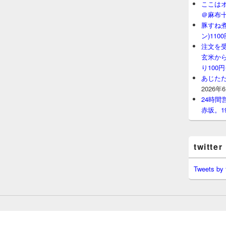
ここはオ
＠麻布
豚すね
ン)11
注文を
玄米から
り100
あじたた
2026年
24時
赤坂。1
twitter
Tweets by