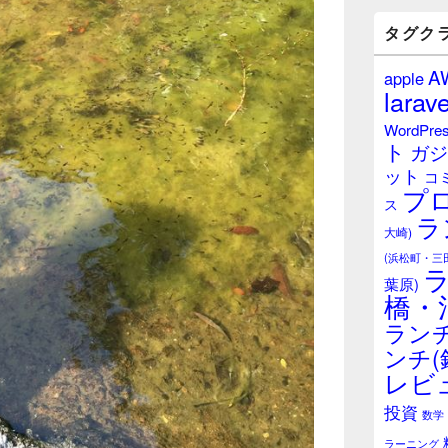
バ
ー
タグク
ウ
ィ
A
apple
ジ
larave
ェ
ッ
WordPre
ト
ト
ガジ
エ
ット
リ
コ
プ
ア
ス
ラ
大崎)
(浜松町・三
葉原)
橋・
ランチ
ンチ(
レビ
投資
数学
ラーニング