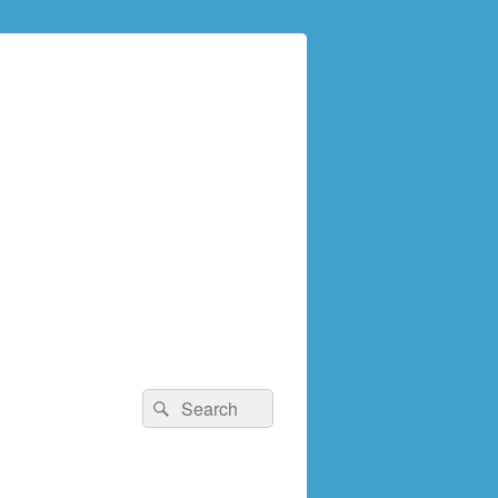
検
検
索:
索