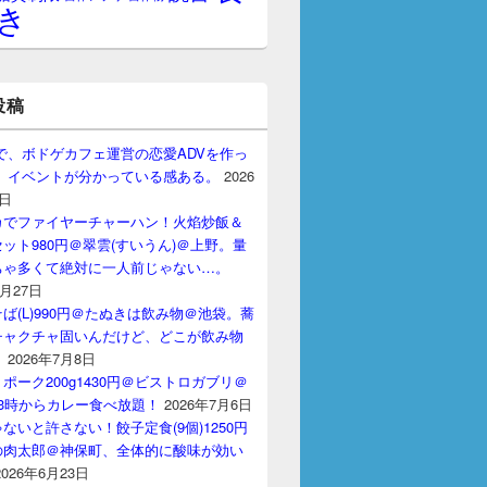
き
投稿
gptで、ボドゲカフェ運営の恋愛ADVを作っ
。 イベントが分かっている感ある。
2026
7日
カでファイヤーチャーハン！火焰炒飯＆
ット980円＠翠雲(すいうん)＠上野。量
ちゃ多くて絶対に一人前じゃない…。
7月27日
ば(L)990円＠たぬきは飲み物＠池袋。蕎
チャクチャ固いんだけど、どこが飲み物
？
2026年7月8日
ポーク200g1430円＠ビストロガブリ＠
3時からカレー食べ放題！
2026年7月6日
ないと許さない！餃子定食(9個)1250円
の肉太郎＠神保町、全体的に酸味が効い
2026年6月23日