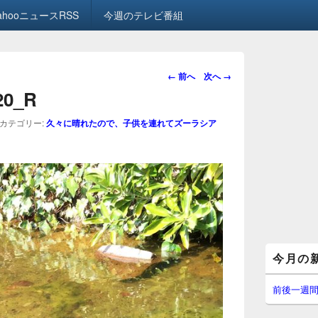
ahooニュースRSS
今週のテレビ番組
画
← 前へ
次へ →
像
.20_R
ナ
ビ
カテゴリー:
久々に晴れたので、子供を連れてズーラシア
ゲ
ー
シ
ョ
ン
メ
今月の
イ
ン
サ
前後一週
イ
ド