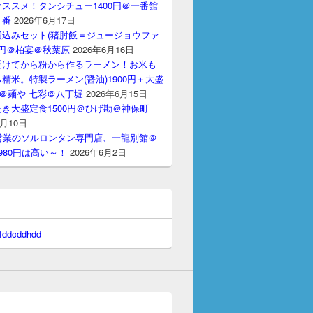
ススメ！タンシチュー1400円＠一番館
十番
2026年6月17日
煮込みセット(猪肘飯＝ジュージョウファ
00円＠柏宴＠秋葉原
2026年6月16日
受けてから粉から作るラーメン！お米も
精米。特製ラーメン(醤油)1900円＋大盛
円＠麺や 七彩＠八丁堀
2026年6月15日
き大盛定食1500円＠ひげ勘＠神保町
6月10日
間営業のソルロンタン専門店、一龍別館＠
980円は高い～！
2026年6月2日
 fddcddhdd