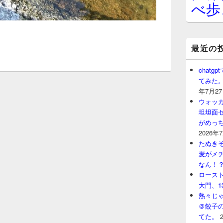
べ歩
最近の
chat
てみた
年7月2
ウォッ
坦坦面セ
がめっ
2026年
たぬきそ
麦がメ
なん！
ロースト
大門、1
熱々じゃ
＠餃子
てた。