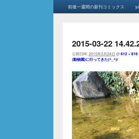
メ
前後一週間の新刊コミックス
y
イ
ン
メ
ニ
ュ
2015-03-22 14.42
ー
公開日時:
2015年3月24日
@
612 × 816
(動物園)に行ってきた(^_^)/