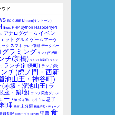
ラウド
WS
kintone(キントーン)
EC-CUBE
l
RaspberryPi
python
PHP
linux
イベン
アナログゲーム
ss
ェット
ゲームマーケ
グルメ
スマホ
ミック
データベー
テレビ番組
ログラミング
ランチ(五反田・
ンチ(新橋)
ランチ(有楽町)
ランチ
ランチ(神保町)
ランチ(秋
田)
ランチ(虎ノ門・西新
溜池山王・神谷町)
(赤坂・溜池山王)
ラ
銀座・築地)
ランチ限定グルメ
ュー
息子
娘は誰にもやらん
人狼
料理
未分類
映画
機械学習・ディープ
食
読書
糖質制限
自作アプリ
自作物