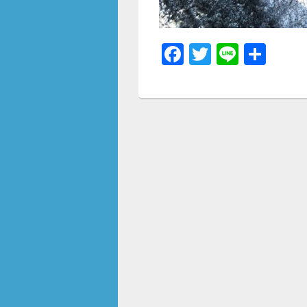
F
T
Li
共
a
wi
n
有
c
tt
e
e
er
b
o
o
k