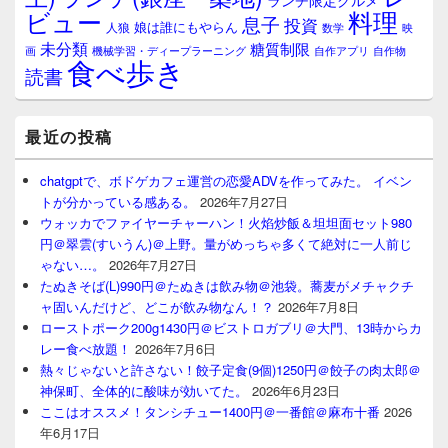
ランチ限定グルメ
料理
ビュー
息子
投資
娘は誰にもやらん
人狼
数学
映
未分類
糖質制限
画
自作アプリ
自作物
機械学習・ディープラーニング
食べ歩き
読書
最近の投稿
chatgptで、ボドゲカフェ運営の恋愛ADVを作ってみた。 イベン
トが分かっている感ある。
2026年7月27日
ウォッカでファイヤーチャーハン！火焰炒飯＆坦坦面セット980
円＠翠雲(すいうん)＠上野。量がめっちゃ多くて絶対に一人前じ
ゃない…。
2026年7月27日
たぬきそば(L)990円＠たぬきは飲み物＠池袋。蕎麦がメチャクチ
ャ固いんだけど、どこが飲み物なん！？
2026年7月8日
ローストポーク200g1430円＠ビストロガブリ＠大門、13時からカ
レー食べ放題！
2026年7月6日
熱々じゃないと許さない！餃子定食(9個)1250円＠餃子の肉太郎＠
神保町、全体的に酸味が効いてた。
2026年6月23日
ここはオススメ！タンシチュー1400円＠一番館＠麻布十番
2026
年6月17日