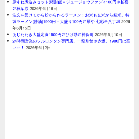
豚すね煮込みセット(猪肘飯＝ジュージョウファン)1100円＠柏宴
＠秋葉原
2026年6月16日
注文を受けてから粉から作るラーメン！お米も玄米から精米。特
製ラーメン(醤油)1900円＋大盛り100円＠麺や 七彩＠八丁堀
2026
年6月15日
あじたたき大盛定食1500円＠ひげ勘＠神保町
2026年6月10日
24時間営業のソルロンタン専門店、一龍別館＠赤坂。1980円は高
い～！
2026年6月2日