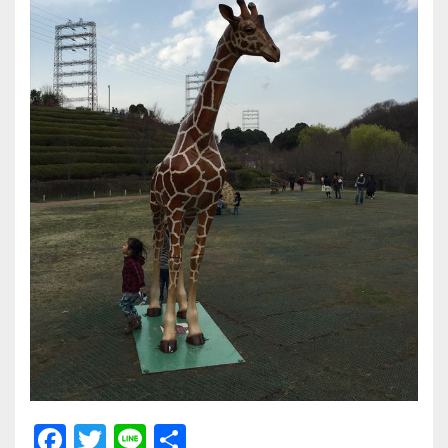
F
T
Li
共