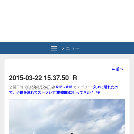
メニュー
画
← 前へ
像
2015-03-22 15.37.50_R
ナ
ビ
公開日時:
2015年3月24日
@
612 × 816
カテゴリー:
久々に晴れたの
で、子供を連れてズーラシア(動物園)に行ってきた(^_^)/
ゲ
ー
シ
ョ
ン