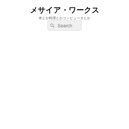
メサイア・ワークス
本とか料理とかコンピュータとか
検
検
索:
索