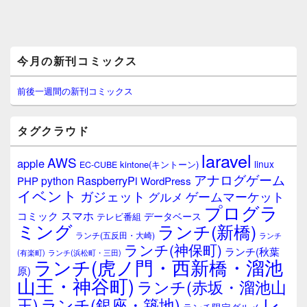
メ
今月の新刊コミックス
イ
ン
サ
前後一週間の新刊コミックス
イ
ド
バ
タグクラウド
ー
ウ
laravel
AWS
apple
ィ
linux
kintone(キントーン)
EC-CUBE
ジ
アナログゲーム
RaspberryPi
python
PHP
WordPress
ェ
イベント
ガジェット
ゲームマーケット
グルメ
ッ
プログラ
ト
スマホ
コミック
データベース
テレビ番組
エ
ミング
ランチ(新橋)
ランチ(五反田・大崎)
ランチ
リ
ランチ(神保町)
ア
ランチ(秋葉
(有楽町)
ランチ(浜松町・三田)
ランチ(虎ノ門・西新橋・溜池
原)
山王・神谷町)
ランチ(赤坂・溜池山
レ
王)
ランチ(銀座・築地)