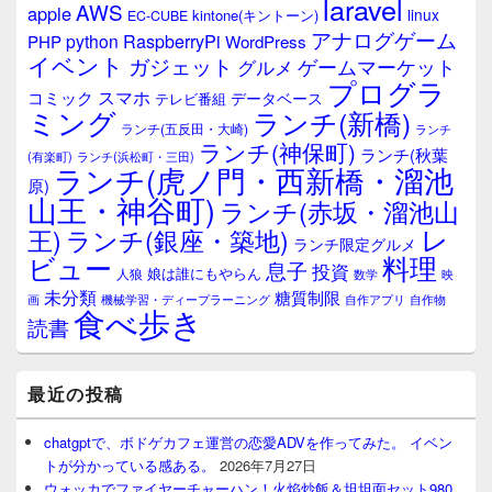
laravel
AWS
apple
linux
kintone(キントーン)
EC-CUBE
アナログゲーム
RaspberryPi
python
PHP
WordPress
イベント
ガジェット
ゲームマーケット
グルメ
プログラ
スマホ
コミック
データベース
テレビ番組
ミング
ランチ(新橋)
ランチ(五反田・大崎)
ランチ
ランチ(神保町)
ランチ(秋葉
(有楽町)
ランチ(浜松町・三田)
ランチ(虎ノ門・西新橋・溜池
原)
山王・神谷町)
ランチ(赤坂・溜池山
レ
王)
ランチ(銀座・築地)
ランチ限定グルメ
料理
ビュー
息子
投資
娘は誰にもやらん
人狼
数学
映
未分類
糖質制限
画
自作アプリ
自作物
機械学習・ディープラーニング
食べ歩き
読書
最近の投稿
chatgptで、ボドゲカフェ運営の恋愛ADVを作ってみた。 イベン
トが分かっている感ある。
2026年7月27日
ウォッカでファイヤーチャーハン！火焰炒飯＆坦坦面セット980