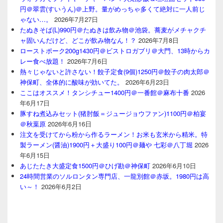
円＠翠雲(すいうん)＠上野。量がめっちゃ多くて絶対に一人前じ
ゃない…。
2026年7月27日
たぬきそば(L)990円＠たぬきは飲み物＠池袋。蕎麦がメチャクチ
ャ固いんだけど、どこが飲み物なん！？
2026年7月8日
ローストポーク200g1430円＠ビストロガブリ＠大門、13時からカ
レー食べ放題！
2026年7月6日
熱々じゃないと許さない！餃子定食(9個)1250円＠餃子の肉太郎＠
神保町、全体的に酸味が効いてた。
2026年6月23日
ここはオススメ！タンシチュー1400円＠一番館＠麻布十番
2026
年6月17日
豚すね煮込みセット(猪肘飯＝ジュージョウファン)1100円＠柏宴
＠秋葉原
2026年6月16日
注文を受けてから粉から作るラーメン！お米も玄米から精米。特
製ラーメン(醤油)1900円＋大盛り100円＠麺や 七彩＠八丁堀
2026
年6月15日
あじたたき大盛定食1500円＠ひげ勘＠神保町
2026年6月10日
24時間営業のソルロンタン専門店、一龍別館＠赤坂。1980円は高
い～！
2026年6月2日