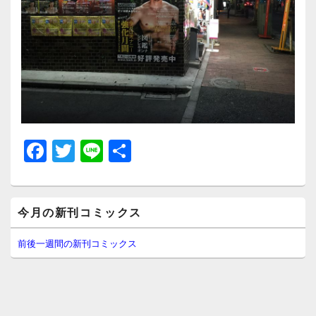
F
T
Li
共
a
wi
n
有
c
tt
e
メ
e
er
今月の新刊コミックス
イ
ン
b
サ
前後一週間の新刊コミックス
イ
o
ド
o
バ
ー
k
ウ