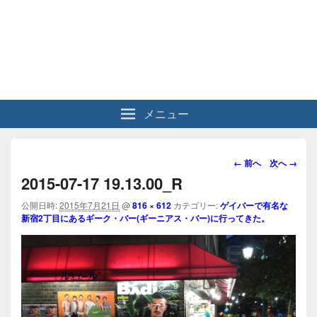
メニュー
画
← 前へ
次へ →
像
2015-07-17 19.13.00_R
ナ
ビ
公開日時:
2015年7月21日
@
816 × 612
カテゴリー:
ゲイバーで有名な
新宿2丁目にあるギーク・バー(ギーニアス・バー)に行ってきた。
ゲ
ー
シ
ョ
ン