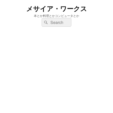
メサイア・ワークス
本とか料理とかコンピュータとか
検
検
索:
索