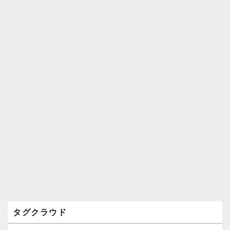
ィ
ジ
ェ
ッ
ト
エ
リ
ア
タグクラウド