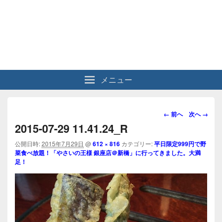
メニュー
画
← 前へ
次へ →
像
2015-07-29 11.41.24_R
ナ
ビ
公開日時:
2015年7月29日
@
612 × 816
カテゴリー:
平日限定999円で野
菜食べ放題！「やさいの王様 銀座店＠新橋」に行ってきました。大満
ゲ
足！
ー
シ
ョ
ン