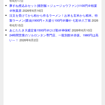
年6月17日
豚すね煮込みセット(猪肘飯＝ジュージョウファン)1100円＠柏宴
＠秋葉原
2026年6月16日
注文を受けてから粉から作るラーメン！お米も玄米から精米。特
製ラーメン(醤油)1900円＋大盛り100円＠麺や 七彩＠八丁堀
2026
年6月15日
あじたたき大盛定食1500円＠ひげ勘＠神保町
2026年6月10日
24時間営業のソルロンタン専門店、一龍別館＠赤坂。1980円は高
い～！
2026年6月2日