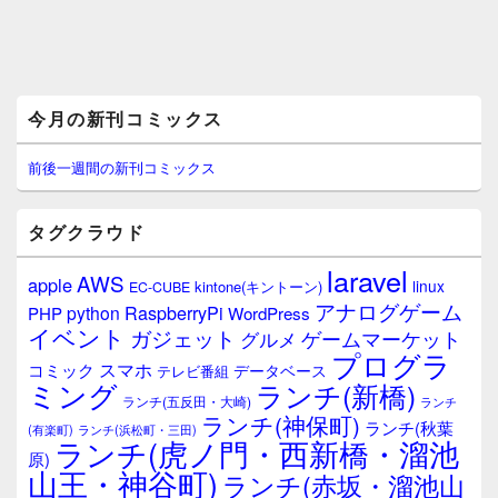
メ
今月の新刊コミックス
イ
ン
サ
前後一週間の新刊コミックス
イ
ド
バ
タグクラウド
ー
ウ
laravel
AWS
apple
ィ
linux
kintone(キントーン)
EC-CUBE
ジ
アナログゲーム
RaspberryPi
python
PHP
WordPress
ェ
イベント
ガジェット
ゲームマーケット
グルメ
ッ
プログラ
ト
スマホ
コミック
データベース
テレビ番組
エ
ミング
ランチ(新橋)
ランチ(五反田・大崎)
ランチ
リ
ランチ(神保町)
ア
ランチ(秋葉
(有楽町)
ランチ(浜松町・三田)
ランチ(虎ノ門・西新橋・溜池
原)
山王・神谷町)
ランチ(赤坂・溜池山