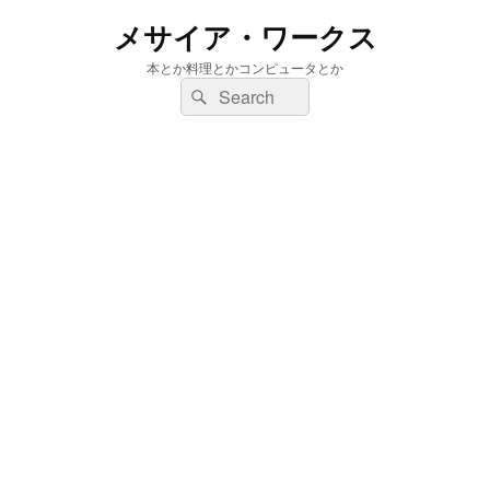
メサイア・ワークス
本とか料理とかコンピュータとか
検
検
索:
索