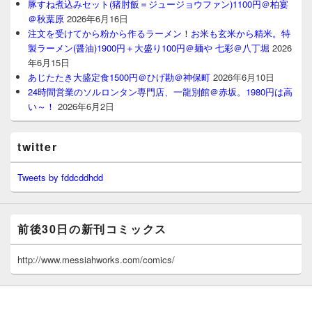
豚すね煮込みセット(猪肘飯＝ジュージョウファン)1100円＠柏宴
＠秋葉原
2026年6月16日
注文を受けてから粉から作るラーメン！お米も玄米から精米。特
製ラーメン(醤油)1900円＋大盛り100円＠麺や 七彩＠八丁堀
2026
年6月15日
あじたたき大盛定食1500円＠ひげ勘＠神保町
2026年6月10日
24時間営業のソルロンタン専門店、一龍別館＠赤坂。1980円は高
い～！
2026年6月2日
twitter
Tweets by fddcddhdd
前後30日の新刊コミックス
http://www.messiahworks.com/comics/