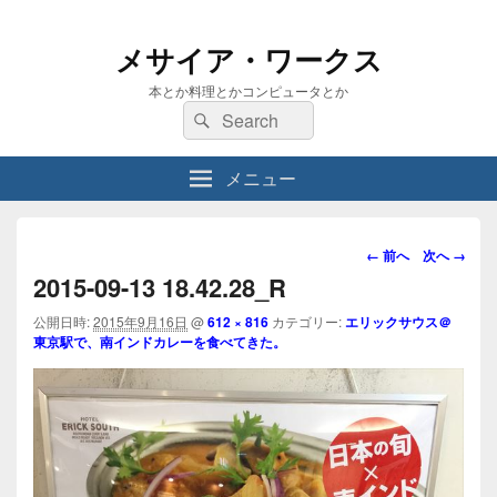
メサイア・ワークス
本とか料理とかコンピュータとか
検
検
索:
索
メニュー
画
← 前へ
次へ →
像
2015-09-13 18.42.28_R
ナ
ビ
公開日時:
2015年9月16日
@
612 × 816
カテゴリー:
エリックサウス＠
東京駅で、南インドカレーを食べてきた。
ゲ
ー
シ
ョ
ン