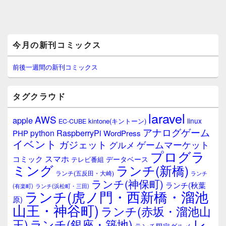
メ
今月の新刊コミックス
イ
ン
サ
前後一週間の新刊コミックス
イ
ド
バ
タグクラウド
ー
ウ
laravel
AWS
apple
ィ
linux
kintone(キントーン)
EC-CUBE
ジ
アナログゲーム
RaspberryPi
python
PHP
WordPress
ェ
イベント
ガジェット
ゲームマーケット
グルメ
ッ
プログラ
ト
スマホ
コミック
データベース
テレビ番組
エ
ミング
ランチ(新橋)
ランチ(五反田・大崎)
ランチ
リ
ランチ(神保町)
ア
ランチ(秋葉
(有楽町)
ランチ(浜松町・三田)
ランチ(虎ノ門・西新橋・溜池
原)
山王・神谷町)
ランチ(赤坂・溜池山
レ
王)
ランチ(銀座・築地)