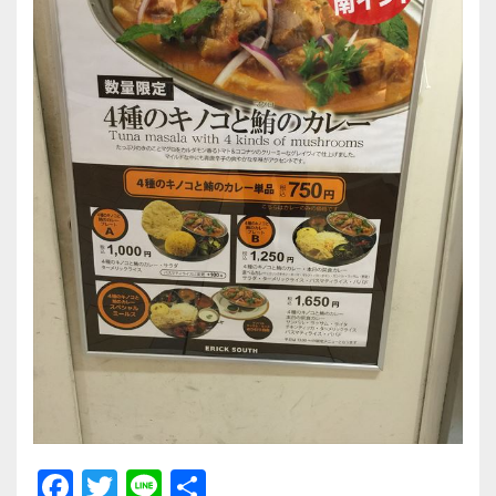
F
T
Li
共