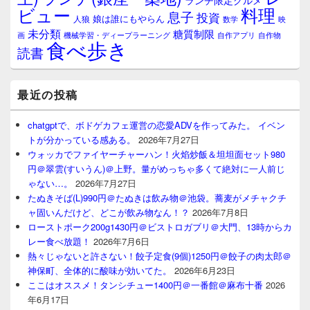
ランチ限定グルメ
料理
ビュー
息子
投資
娘は誰にもやらん
人狼
数学
映
未分類
糖質制限
画
自作アプリ
自作物
機械学習・ディープラーニング
食べ歩き
読書
最近の投稿
chatgptで、ボドゲカフェ運営の恋愛ADVを作ってみた。 イベン
トが分かっている感ある。
2026年7月27日
ウォッカでファイヤーチャーハン！火焰炒飯＆坦坦面セット980
円＠翠雲(すいうん)＠上野。量がめっちゃ多くて絶対に一人前じ
ゃない…。
2026年7月27日
たぬきそば(L)990円＠たぬきは飲み物＠池袋。蕎麦がメチャクチ
ャ固いんだけど、どこが飲み物なん！？
2026年7月8日
ローストポーク200g1430円＠ビストロガブリ＠大門、13時からカ
レー食べ放題！
2026年7月6日
熱々じゃないと許さない！餃子定食(9個)1250円＠餃子の肉太郎＠
神保町、全体的に酸味が効いてた。
2026年6月23日
ここはオススメ！タンシチュー1400円＠一番館＠麻布十番
2026
年6月17日