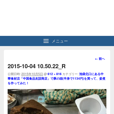
メニュー
画
← 前へ
像
2015-10-04 10.50.22_R
ナ
ビ
公開日時:
2015年10月5日
@
612 × 816
カテゴリー:
池袋北口にある中
華食材店「中国食品友誼商店」で豚の頭(半身で1134円)を買って、姿煮
ゲ
を作ってみた！
ー
シ
ョ
ン