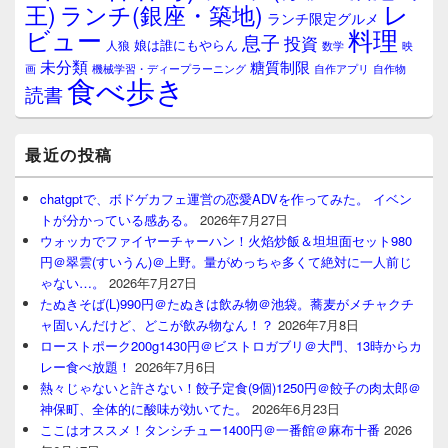
レ
王)
ランチ(銀座・築地)
ランチ限定グルメ
料理
ビュー
息子
投資
娘は誰にもやらん
人狼
数学
映
未分類
糖質制限
画
自作アプリ
自作物
機械学習・ディープラーニング
食べ歩き
読書
最近の投稿
chatgptで、ボドゲカフェ運営の恋愛ADVを作ってみた。 イベン
トが分かっている感ある。
2026年7月27日
ウォッカでファイヤーチャーハン！火焰炒飯＆坦坦面セット980
円＠翠雲(すいうん)＠上野。量がめっちゃ多くて絶対に一人前じ
ゃない…。
2026年7月27日
たぬきそば(L)990円＠たぬきは飲み物＠池袋。蕎麦がメチャクチ
ャ固いんだけど、どこが飲み物なん！？
2026年7月8日
ローストポーク200g1430円＠ビストロガブリ＠大門、13時からカ
レー食べ放題！
2026年7月6日
熱々じゃないと許さない！餃子定食(9個)1250円＠餃子の肉太郎＠
神保町、全体的に酸味が効いてた。
2026年6月23日
ここはオススメ！タンシチュー1400円＠一番館＠麻布十番
2026