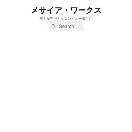
メサイア・ワークス
本とか料理とかコンピュータとか
検
検
索:
索