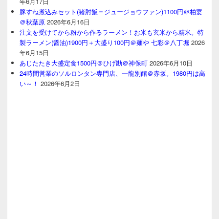
年6月17日
豚すね煮込みセット(猪肘飯＝ジュージョウファン)1100円＠柏宴
＠秋葉原
2026年6月16日
注文を受けてから粉から作るラーメン！お米も玄米から精米。特
製ラーメン(醤油)1900円＋大盛り100円＠麺や 七彩＠八丁堀
2026
年6月15日
あじたたき大盛定食1500円＠ひげ勘＠神保町
2026年6月10日
24時間営業のソルロンタン専門店、一龍別館＠赤坂。1980円は高
い～！
2026年6月2日