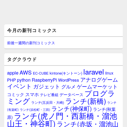
メ
今月の新刊コミックス
イ
ン
サ
前後一週間の新刊コミックス
イ
ド
バ
タグクラウド
ー
ウ
laravel
AWS
apple
ィ
linux
kintone(キントーン)
EC-CUBE
ジ
アナログゲーム
RaspberryPi
python
PHP
WordPress
ェ
イベント
ガジェット
ゲームマーケット
グルメ
ッ
プログラ
ト
スマホ
コミック
データベース
テレビ番組
エ
ミング
ランチ(新橋)
ランチ(五反田・大崎)
ランチ
リ
ランチ(神保町)
ア
ランチ(秋葉
(有楽町)
ランチ(浜松町・三田)
ランチ(虎ノ門・西新橋・溜池
原)
山王・神谷町)
ランチ(赤坂・溜池山