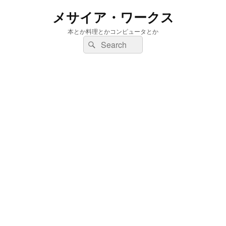
メサイア・ワークス
本とか料理とかコンピュータとか
検
検
索:
索