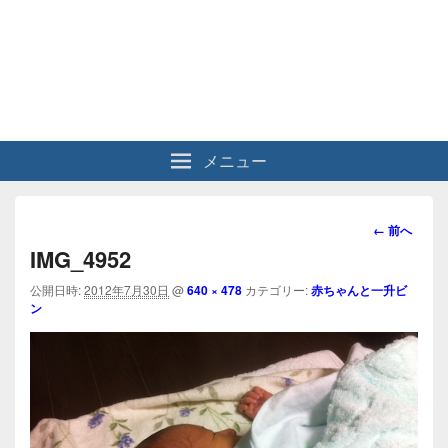
メニュー
画
← 前へ
像
IMG_4952
ナ
ビ
公開日時:
2012年7月30日
@
640 × 478
カテゴリー:
赤ちゃんと一升ビ
ン
ゲ
ー
シ
ョ
ン