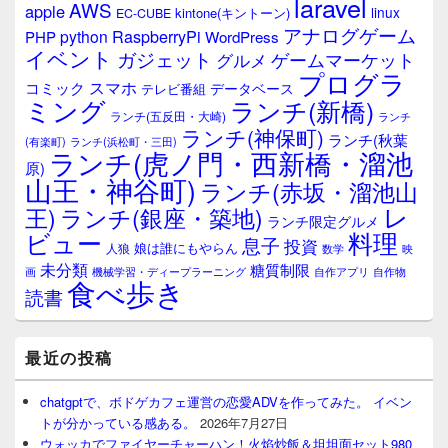
laravel
AWS
apple
linux
kintone(キントーン)
EC-CUBE
アナログゲーム
RaspberryPi
python
PHP
WordPress
イベント
ガジェット
ゲームマーケット
グルメ
プログラ
スマホ
コミック
データベース
テレビ番組
ミング
ランチ(新橋)
ランチ(五反田・大崎)
ランチ
ランチ(神保町)
ランチ(秋葉
(有楽町)
ランチ(浜松町・三田)
ランチ(虎ノ門・西新橋・溜池
原)
山王・神谷町)
ランチ(赤坂・溜池山
レ
王)
ランチ(銀座・築地)
ランチ限定グルメ
料理
ビュー
息子
投資
娘は誰にもやらん
人狼
数学
映
未分類
糖質制限
画
自作アプリ
自作物
機械学習・ディープラーニング
食べ歩き
読書
最近の投稿
chatgptで、ボドゲカフェ運営の恋愛ADVを作ってみた。 イベン
トが分かっている感ある。
2026年7月27日
ウォッカでファイヤーチャーハン！火焰炒飯＆坦坦面セット980