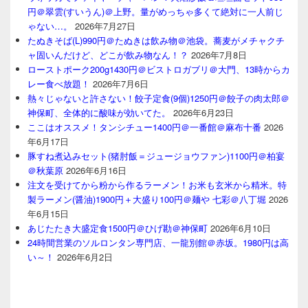
円＠翠雲(すいうん)＠上野。量がめっちゃ多くて絶対に一人前じ
ゃない…。
2026年7月27日
たぬきそば(L)990円＠たぬきは飲み物＠池袋。蕎麦がメチャクチ
ャ固いんだけど、どこが飲み物なん！？
2026年7月8日
ローストポーク200g1430円＠ビストロガブリ＠大門、13時からカ
レー食べ放題！
2026年7月6日
熱々じゃないと許さない！餃子定食(9個)1250円＠餃子の肉太郎＠
神保町、全体的に酸味が効いてた。
2026年6月23日
ここはオススメ！タンシチュー1400円＠一番館＠麻布十番
2026
年6月17日
豚すね煮込みセット(猪肘飯＝ジュージョウファン)1100円＠柏宴
＠秋葉原
2026年6月16日
注文を受けてから粉から作るラーメン！お米も玄米から精米。特
製ラーメン(醤油)1900円＋大盛り100円＠麺や 七彩＠八丁堀
2026
年6月15日
あじたたき大盛定食1500円＠ひげ勘＠神保町
2026年6月10日
24時間営業のソルロンタン専門店、一龍別館＠赤坂。1980円は高
い～！
2026年6月2日