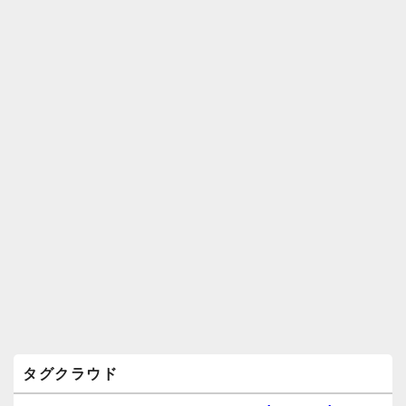
ィ
ジ
ェ
ッ
ト
エ
リ
ア
タグクラウド