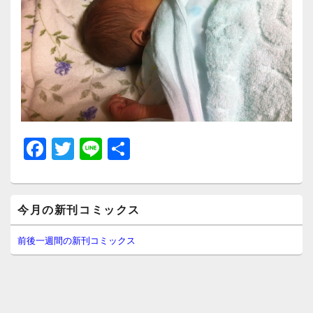
F
T
Li
共
a
wi
n
有
c
tt
e
メ
e
er
今月の新刊コミックス
イ
ン
b
サ
前後一週間の新刊コミックス
イ
o
ド
o
バ
ー
k
ウ