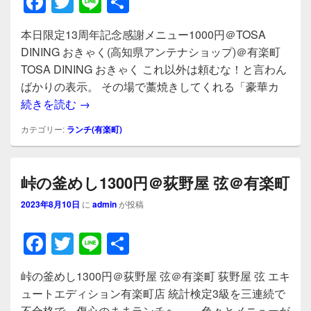
F
T
Li
共
a
wi
n
有
本日限定13周年記念感謝メニュー1000円＠TOSA
c
tt
e
DINING おきゃく(高知県アンテナショップ)＠有楽町
e
er
TOSA DINING おきゃく これ以外は頼むな！と言わん
b
ばかりの表示。 その場で藁焼きしてくれる「豪華カ
本日限定13周年記念感謝メニュー1000円＠TOS
続きを読む
→
o
o
カテゴリー:
ランチ(有楽町)
k
峠の釜めし1300円＠荻野屋 弦＠有楽町
2023年8月10日
に
admin
が投稿
F
T
Li
共
a
wi
n
有
峠の釜めし1300円＠荻野屋 弦＠有楽町 荻野屋 弦 エキ
c
tt
e
ュートエディション有楽町店 統計検定3級を三連続で
e
er
不合格で、傷心のままランチへ～。 色々とメニューが