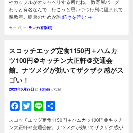
e
er
やカップルがオシャベリする所だね。 数寄屋バーグ
b
わりと有名なんで、行こうと思いつつ行列に阻まれて
ハンバーグランチ2
幾数年。酷暑のためか誰
続きを読む
→
o
o
カテゴリー:
ランチ(有楽町)
k
スコッチエッグ定食1150円＋ハムカ
ツ100円＠キッチン大正軒＠交通会
館。ナツメグが効いてザクザク感がス
ゴい！
2023年6月29日
に
admin
が投稿
F
T
Li
共
a
wi
n
有
スコッチエッグ定食1150円＋ハムカツ100円＠キッチ
c
tt
e
ン大正軒＠交通会館。ナツメグが効いてザクザク感が