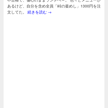
b
あるけど、自分を含め全員「峠の釜めし」1300円を注
峠の釜めし1300円＠荻野屋 弦＠
文してた。
続きを読む
→
o
o
k