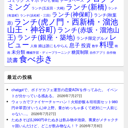
テレビ番組
エ
ミング
ランチ(新橋)
ランチ(五反田・大崎)
ランチ
リ
ランチ(神保町)
ア
ランチ(秋葉
(有楽町)
ランチ(浜松町・三田)
ランチ(虎ノ門・西新橋・溜池
原)
山王・神谷町)
ランチ(赤坂・溜池山
レ
王)
ランチ(銀座・築地)
ランチ限定グルメ
料理
ビュー
息子
投資
娘は誰にもやらん
人狼
数学
映
未分類
糖質制限
画
自作アプリ
自作物
機械学習・ディープラーニング
食べ歩き
読書
最近の投稿
chatgptで、ボドゲカフェ運営の恋愛ADVを作ってみた。 イベン
トが分かっている感ある。
2026年7月27日
ウォッカでファイヤーチャーハン！火焰炒飯＆坦坦面セット980
円＠翠雲(すいうん)＠上野。量がめっちゃ多くて絶対に一人前じ
ゃない…。
2026年7月27日
たぬきそば(L)990円＠たぬきは飲み物＠池袋。蕎麦がメチャクチ
ャ固いんだけど、どこが飲み物なん！？
2026年7月8日