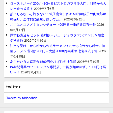
ローストポーク200g1430円＠ビストロガブリ＠大門、13時からカ
レー食べ放題！
2026年7月6日
熱々じゃないと許さない！餃子定食(9個)1250円＠餃子の肉太郎＠
神保町、全体的に酸味が効いてた。
2026年6月23日
ここはオススメ！タンシチュー1400円＠一番館＠麻布十番
2026
年6月17日
豚すね煮込みセット(猪肘飯＝ジュージョウファン)1100円＠柏宴
＠秋葉原
2026年6月16日
注文を受けてから粉から作るラーメン！お米も玄米から精米。特
製ラーメン(醤油)1900円＋大盛り100円＠麺や 七彩＠八丁堀
2026
年6月15日
あじたたき大盛定食1500円＠ひげ勘＠神保町
2026年6月10日
24時間営業のソルロンタン専門店、一龍別館＠赤坂。1980円は高
い～！
2026年6月2日
twitter
Tweets by fddcddhdd