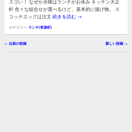
e
er
スゴい！ なぜか水曜はランチがお休み キッチン大正
b
軒 色々な組合せが選べるけど、基本的に揚げ物。 ス
スコッチエッグ定食115
コッチエッグは注文
続きを読む
→
o
o
カテゴリー:
ランチ(有楽町)
k
投
←
以前の投稿
新しい投稿
→
稿
ナ
ビ
ゲ
ー
シ
ョ
ン