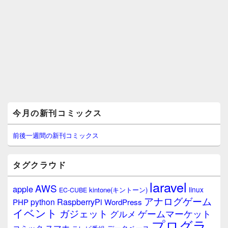
メ
今月の新刊コミックス
イ
ン
サ
前後一週間の新刊コミックス
イ
ド
バ
タグクラウド
ー
ウ
laravel
AWS
apple
ィ
linux
kintone(キントーン)
EC-CUBE
ジ
アナログゲーム
RaspberryPi
python
PHP
WordPress
ェ
イベント
ガジェット
ゲームマーケット
グルメ
ッ
プログラ
ト
スマホ
コミック
データベース