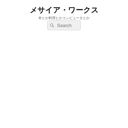
メサイア・ワークス
本とか料理とかコンピュータとか
検
検
索:
索