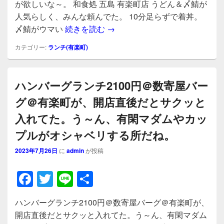
e
er
が欲しいな～。 和食処 五島 有楽町店 うどん＆〆鯖が
b
人気らしく、みんな頼んでた。 10分足らずで着丼。
あご出汁五島うどんと炙り〆サバ
〆鯖がウマい
続きを読む
→
o
o
カテゴリー:
ランチ(有楽町)
k
ハンバーグランチ2100円＠数寄屋バー
グ＠有楽町が、開店直後だとサクッと
入れてた。う～ん、有閑マダムやカッ
プルがオシャベリする所だね。
2023年7月26日
に
admin
が投稿
F
T
Li
共
a
wi
n
有
ハンバーグランチ2100円＠数寄屋バーグ＠有楽町が、
c
tt
e
開店直後だとサクッと入れてた。う～ん、有閑マダム