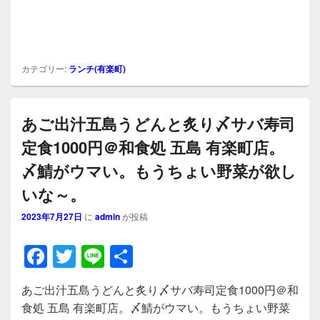
カテゴリー:
ランチ(有楽町)
あご出汁五島うどんと炙り〆サバ寿司
定食1000円＠和食処 五島 有楽町店。
〆鯖がウマい。もうちょい野菜が欲し
いな～。
2023年7月27日
に
admin
が投稿
F
T
Li
共
a
wi
n
有
あご出汁五島うどんと炙り〆サバ寿司定食1000円＠和
c
tt
e
食処 五島 有楽町店。〆鯖がウマい。もうちょい野菜