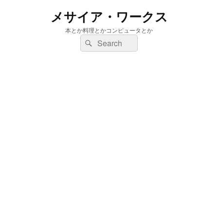
メサイア・ワークス
本とか料理とかコンピュータとか
検
検
索:
索