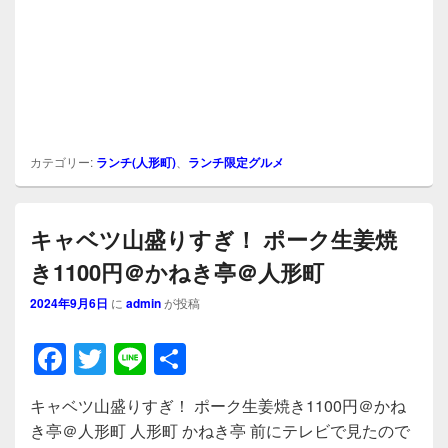
カテゴリー:
ランチ(人形町)
、
ランチ限定グルメ
キャベツ山盛りすぎ！ ポーク生姜焼
き1100円＠かねき亭＠人形町
2024年9月6日
に
admin
が投稿
F
T
Li
共
a
wi
n
有
キャベツ山盛りすぎ！ ポーク生姜焼き1100円＠かね
c
tt
e
き亭＠人形町 人形町 かねき亭 前にテレビで見たので