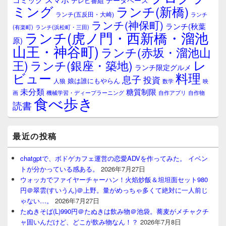
テレビ番組
エ
ミング
ランチ(新橋)
ランチ(五反田・大崎)
ランチ
リ
ランチ(神保町)
ア
ランチ(秋葉
(有楽町)
ランチ(浜松町・三田)
ランチ(虎ノ門・西新橋・溜池
原)
山王・神谷町)
ランチ(赤坂・溜池山
レ
王)
ランチ(銀座・築地)
ランチ限定グルメ
料理
ビュー
息子
投資
娘は誰にもやらん
人狼
数学
映
未分類
糖質制限
画
自作アプリ
自作物
機械学習・ディープラーニング
食べ歩き
読書
最近の投稿
chatgptで、ボドゲカフェ運営の恋愛ADVを作ってみた。 イベン
トが分かっている感ある。
2026年7月27日
ウォッカでファイヤーチャーハン！火焰炒飯＆坦坦面セット980
円＠翠雲(すいうん)＠上野。量がめっちゃ多くて絶対に一人前じ
ゃない…。
2026年7月27日
たぬきそば(L)990円＠たぬきは飲み物＠池袋。蕎麦がメチャクチ
ャ固いんだけど、どこが飲み物なん！？
2026年7月8日