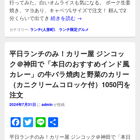
e
er
行ってみた。白いオムライスも気になる。 ポーク生姜
b
焼き、マヨあり、キャベツLサイズで注文！ 頼んで2
キャベツ山盛りすぎ！ ポー
分くらいで出てき
続きを読む
→
o
o
カテゴリー:
ランチ(人形町)
、
ランチ限定グルメ
k
平日ランチのみ！カリー屋 ジンコッ
ク＠神田で「本日のおすすめインド風
カレー」の牛バラ焼肉と野菜のカリー
（カニクリームコロッケ付）1050円を
注文
2024年7月31日
に
admin
が投稿
F
T
Li
共
a
wi
n
有
平日ランチのみ！カリー屋 ジンコック＠神田で「本日