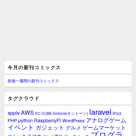
メ
今月の新刊コミックス
イ
ン
サ
前後一週間の新刊コミックス
イ
ド
バ
タグクラウド
ー
ウ
laravel
AWS
apple
ィ
linux
kintone(キントーン)
EC-CUBE
ジ
アナログゲーム
RaspberryPi
python
PHP
WordPress
ェ
イベント
ガジェット
ゲームマーケット
グルメ
ッ
プログラ
ト
スマホ
コミック
データベース