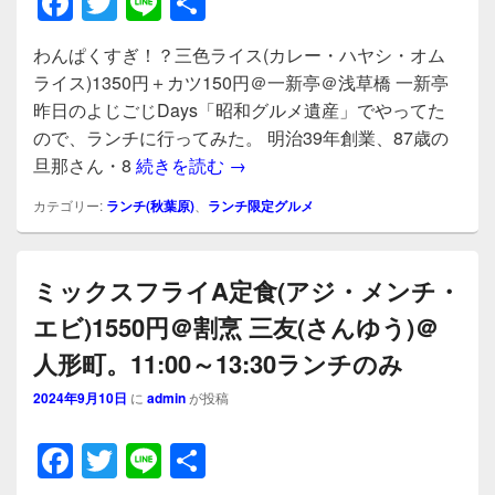
F
T
Li
共
a
wi
n
有
わんぱくすぎ！？三色ライス(カレー・ハヤシ・オム
c
tt
e
ライス)1350円＋カツ150円＠一新亭＠浅草橋 一新亭
e
er
昨日のよじごじDays「昭和グルメ遺産」でやってた
b
ので、ランチに行ってみた。 明治39年創業、87歳の
わんぱくすぎ！？三色ライス(カレ
旦那さん・8
続きを読む
→
o
o
カテゴリー:
ランチ(秋葉原)
、
ランチ限定グルメ
k
ミックスフライA定食(アジ・メンチ・
エビ)1550円＠割烹 三友(さんゆう)＠
人形町。11:00～13:30ランチのみ
2024年9月10日
に
admin
が投稿
F
T
Li
共