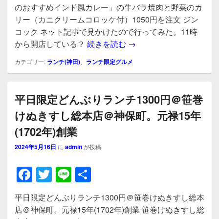
c
tt
e
のおすすめインド風カレー」の牛バラ焼肉と野菜のカ
e
er
リー（カニクリームコロッケ付）1050円を注文 ジン
b
コック ネット記事で見かけたので行ってみた。11時
平日ランチのみ！カリー屋
から開店している？
続きを読む
→
o
o
カテゴリー:
ランチ(神田)
、
ランチ限定グルメ
k
平日限定どんぶりランチ1300円＠笹巻
けぬきすし総本店＠神保町。元禄15年
(1702年)創業
2024年5月16日
に
admin
が投稿
F
T
Li
共
a
wi
n
有
平日限定どんぶりランチ1300円＠笹巻けぬきすし総本
c
tt
e
店＠神保町。元禄15年(1702年)創業 笹巻けぬきすし総