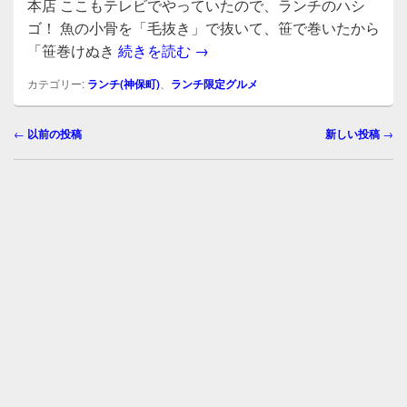
e
er
本店 ここもテレビでやっていたので、ランチのハシ
b
ゴ！ 魚の小骨を「毛抜き」で抜いて、笹で巻いたから
平日限定どんぶりランチ1300円
「笹巻けぬき
続きを読む
→
o
o
カテゴリー:
ランチ(神保町)
、
ランチ限定グルメ
k
投
←
以前の投稿
新しい投稿
→
稿
ナ
ビ
ゲ
ー
シ
ョ
ン