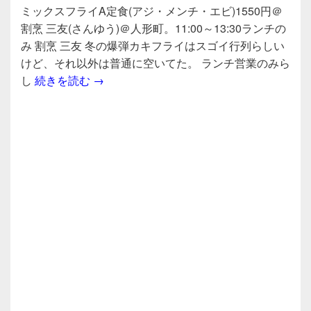
a
wi
n
有
ミックスフライA定食(アジ・メンチ・エビ)1550円＠
c
tt
e
割烹 三友(さんゆう)＠人形町。11:00～13:30ランチの
e
er
み 割烹 三友 冬の爆弾カキフライはスゴイ行列らしい
b
けど、それ以外は普通に空いてた。 ランチ営業のみら
ミックスフライA定食(アジ・メンチ・エビ)15
し
続きを読む
→
o
o
k