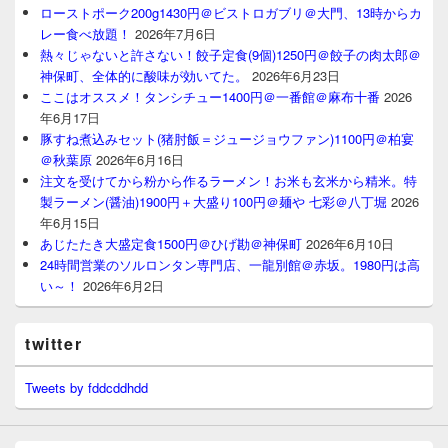
ローストポーク200g1430円＠ビストロガブリ＠大門、13時からカ
レー食べ放題！
2026年7月6日
熱々じゃないと許さない！餃子定食(9個)1250円＠餃子の肉太郎＠
神保町、全体的に酸味が効いてた。
2026年6月23日
ここはオススメ！タンシチュー1400円＠一番館＠麻布十番
2026
年6月17日
豚すね煮込みセット(猪肘飯＝ジュージョウファン)1100円＠柏宴
＠秋葉原
2026年6月16日
注文を受けてから粉から作るラーメン！お米も玄米から精米。特
製ラーメン(醤油)1900円＋大盛り100円＠麺や 七彩＠八丁堀
2026
年6月15日
あじたたき大盛定食1500円＠ひげ勘＠神保町
2026年6月10日
24時間営業のソルロンタン専門店、一龍別館＠赤坂。1980円は高
い～！
2026年6月2日
twitter
Tweets by fddcddhdd