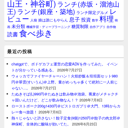
山王・神谷町)
ランチ(赤坂・溜池山
レ
王)
ランチ(銀座・築地)
ランチ限定グルメ
料理
ビュー
息子
投資
娘は誰にもやらん
人狼
数学
映
未分類
糖質制限
画
自作アプリ
自作物
機械学習・ディープラーニング
食べ歩き
読書
最近の投稿
chatgptで、ボドゲカフェ運営の恋愛ADVを作ってみた。 イベン
トが分かっている感ある。
2026年7月27日
ウォッカでファイヤーチャーハン！火焰炒飯＆坦坦面セット980
円＠翠雲(すいうん)＠上野。量がめっちゃ多くて絶対に一人前じ
ゃない…。
2026年7月27日
たぬきそば(L)990円＠たぬきは飲み物＠池袋。蕎麦がメチャクチ
ャ固いんだけど、どこが飲み物なん！？
2026年7月8日
ローストポーク200g1430円＠ビストロガブリ＠大門、13時からカ
レー食べ放題！
2026年7月6日
熱々じゃないと許さない！餃子定食(9個)1250円＠餃子の肉太郎＠
神保町、全体的に酸味が効いてた。
2026年6月23日