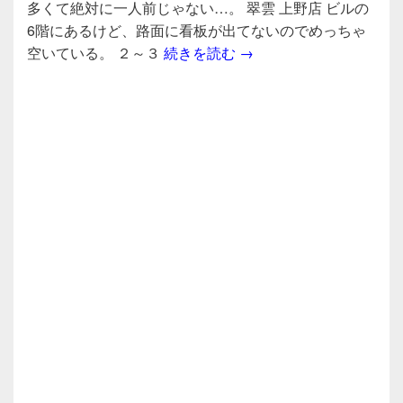
e
er
多くて絶対に一人前じゃない…。 翠雲 上野店 ビルの
b
6階にあるけど、路面に看板が出てないのでめっちゃ
ウォッカでファイヤーチ
空いている。 ２～３
続きを読む
→
o
o
k