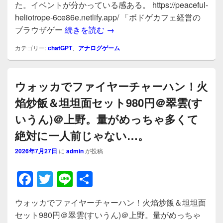
c
tt
e
た。イベントが分かっている感ある。 https://peaceful-
e
er
heliotrope-6ce86e.netlify.app/ 「ボドゲカフェ経営の
b
chatgptで、ボドゲカフェ運
ブラウザゲー
続きを読む
→
o
カテゴリー:
chatGPT
、
アナログゲーム
o
k
ウォッカでファイヤーチャーハン！火
焰炒飯＆坦坦面セット980円＠翠雲(す
いうん)＠上野。量がめっちゃ多くて
絶対に一人前じゃない…。
2026年7月27日
に
admin
が投稿
F
T
Li
共
a
wi
n
有
ウォッカでファイヤーチャーハン！火焰炒飯＆坦坦面
c
tt
e
セット980円＠翠雲(すいうん)＠上野。量がめっちゃ