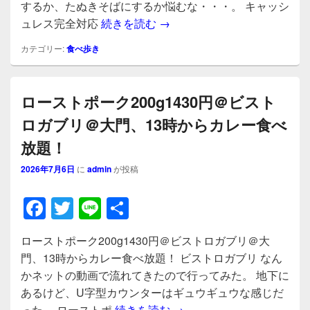
b
するか、たぬきそばにするか悩むな・・・。 キャッシ
たぬきそば(L)990円＠た
ュレス完全対応
続きを読む
→
o
o
カテゴリー:
食べ歩き
k
ローストポーク200g1430円＠ビスト
ロガブリ＠大門、13時からカレー食べ
放題！
2026年7月6日
に
admin
が投稿
F
T
Li
共
a
wi
n
有
ローストポーク200g1430円＠ビストロガブリ＠大
c
tt
e
門、13時からカレー食べ放題！ ビストロガブリ なん
e
er
かネットの動画で流れてきたので行ってみた。 地下に
b
あるけど、U字型カウンターはギュウギュウな感じだ
ローストポーク200g14
った。 ローストポ
続きを読む
→