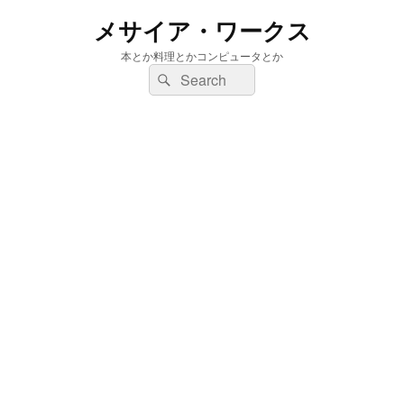
メサイア・ワークス
本とか料理とかコンピュータとか
検
検
索:
索