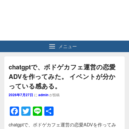
メニュー
chatgptで、ボドゲカフェ運営の恋愛
ADVを作ってみた。 イベントが分か
っている感ある。
2026年7月27日
に
admin
が投稿
F
T
Li
共
a
wi
n
有
chatgptで、ボドゲカフェ運営の恋愛ADVを作ってみ