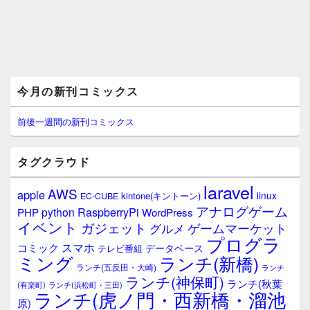
メ
今月の新刊コミックス
イ
ン
サ
前後一週間の新刊コミックス
イ
ド
バ
タグクラウド
ー
ウ
laravel
AWS
apple
ィ
linux
kintone(キントーン)
EC-CUBE
ジ
アナログゲーム
RaspberryPi
python
PHP
WordPress
ェ
イベント
ガジェット
ゲームマーケット
グルメ
ッ
プログラ
ト
スマホ
コミック
データベース
テレビ番組
エ
ミング
ランチ(新橋)
ランチ(五反田・大崎)
ランチ
リ
ランチ(神保町)
ア
ランチ(秋葉
(有楽町)
ランチ(浜松町・三田)
ランチ(虎ノ門・西新橋・溜池
原)