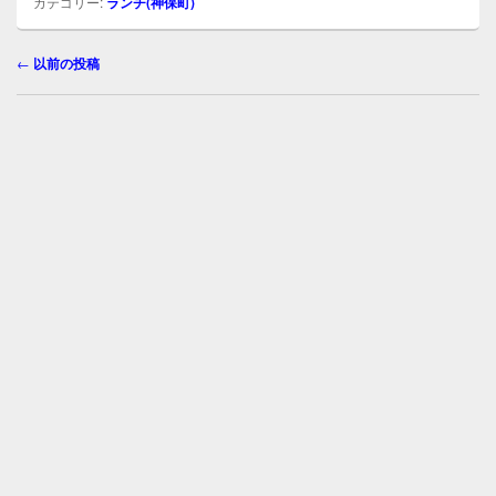
o
カテゴリー:
ランチ(神保町)
k
投
←
以前の投稿
稿
ナ
ビ
ゲ
ー
シ
ョ
ン