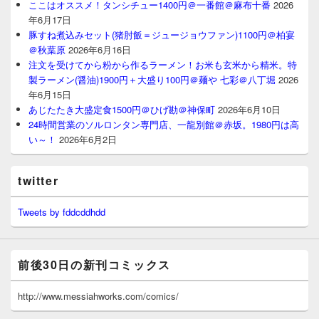
ここはオススメ！タンシチュー1400円＠一番館＠麻布十番
2026
年6月17日
豚すね煮込みセット(猪肘飯＝ジュージョウファン)1100円＠柏宴
＠秋葉原
2026年6月16日
注文を受けてから粉から作るラーメン！お米も玄米から精米。特
製ラーメン(醤油)1900円＋大盛り100円＠麺や 七彩＠八丁堀
2026
年6月15日
あじたたき大盛定食1500円＠ひげ勘＠神保町
2026年6月10日
24時間営業のソルロンタン専門店、一龍別館＠赤坂。1980円は高
い～！
2026年6月2日
twitter
Tweets by fddcddhdd
前後30日の新刊コミックス
http://www.messiahworks.com/comics/