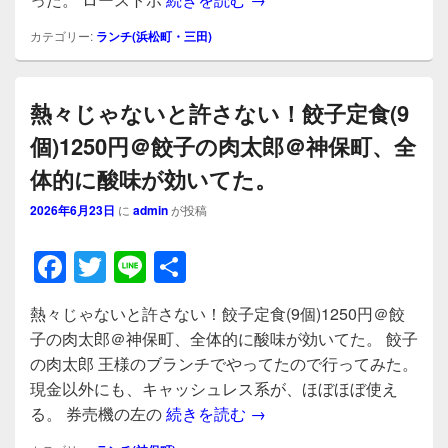
o
o
カテゴリー:
ランチ(浜松町・三田)
k
熱々じゃないと許さない！餃子定食(9
個)1250円＠餃子の肉太郎＠神保町、全
体的に酸味が効いてた。
2026年6月23日
に
admin
が投稿
F
T
Li
共
a
wi
n
有
熱々じゃないと許さない！餃子定食(9個)1250円＠餃
c
tt
e
子の肉太郎＠神保町、全体的に酸味が効いてた。 餃子
e
er
の肉太郎 王様のブランチでやってたので行ってみた。
b
現金以外にも、キャッシュレス系が、ほぼほぼ使え
熱々じゃないと許さない！餃
る。 券売機の左の
続きを読む
→
o