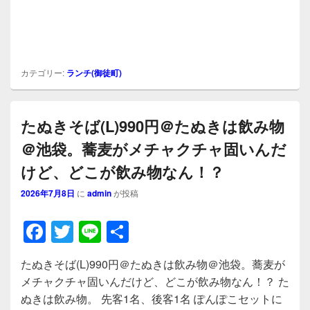
カテゴリー:
ランチ(御徒町)
たぬきそば(L)990円＠たぬきは飲み物
＠池袋。蕎麦がメチャクチャ固いんだ
けど、どこが飲み物なん！？
2026年7月8日
に
admin
が投稿
F
T
Li
共
a
wi
n
有
たぬきそば(L)990円＠たぬきは飲み物＠池袋。蕎麦が
c
tt
e
メチャクチャ固いんだけど、どこが飲み物なん！？ た
e
er
ぬきは飲み物。 先客1名、後客1名 ぽんぽこセットに