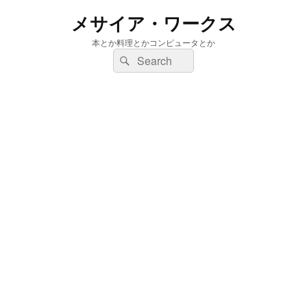
メサイア・ワークス
本とか料理とかコンピュータとか
検
検
索:
索