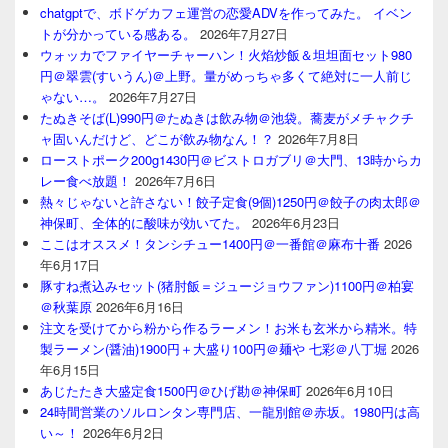
chatgptで、ボドゲカフェ運営の恋愛ADVを作ってみた。 イベン
トが分かっている感ある。
2026年7月27日
ウォッカでファイヤーチャーハン！火焰炒飯＆坦坦面セット980
円＠翠雲(すいうん)＠上野。量がめっちゃ多くて絶対に一人前じ
ゃない…。
2026年7月27日
たぬきそば(L)990円＠たぬきは飲み物＠池袋。蕎麦がメチャクチ
ャ固いんだけど、どこが飲み物なん！？
2026年7月8日
ローストポーク200g1430円＠ビストロガブリ＠大門、13時からカ
レー食べ放題！
2026年7月6日
熱々じゃないと許さない！餃子定食(9個)1250円＠餃子の肉太郎＠
神保町、全体的に酸味が効いてた。
2026年6月23日
ここはオススメ！タンシチュー1400円＠一番館＠麻布十番
2026
年6月17日
豚すね煮込みセット(猪肘飯＝ジュージョウファン)1100円＠柏宴
＠秋葉原
2026年6月16日
注文を受けてから粉から作るラーメン！お米も玄米から精米。特
製ラーメン(醤油)1900円＋大盛り100円＠麺や 七彩＠八丁堀
2026
年6月15日
あじたたき大盛定食1500円＠ひげ勘＠神保町
2026年6月10日
24時間営業のソルロンタン専門店、一龍別館＠赤坂。1980円は高
い～！
2026年6月2日