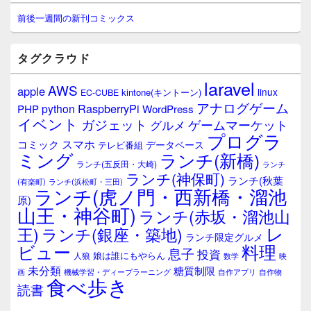
o
ン
サ
前後一週間の新刊コミックス
o
イ
ド
k
バ
タグクラウド
ー
ウ
laravel
AWS
apple
ィ
linux
kintone(キントーン)
EC-CUBE
ジ
アナログゲーム
RaspberryPi
python
PHP
WordPress
ェ
イベント
ガジェット
ゲームマーケット
グルメ
ッ
プログラ
ト
スマホ
コミック
データベース
テレビ番組
エ
ミング
ランチ(新橋)
ランチ(五反田・大崎)
ランチ
リ
ランチ(神保町)
ア
ランチ(秋葉
(有楽町)
ランチ(浜松町・三田)
ランチ(虎ノ門・西新橋・溜池
原)
山王・神谷町)
ランチ(赤坂・溜池山
レ
王)
ランチ(銀座・築地)
ランチ限定グルメ
料理
ビュー
息子
投資
娘は誰にもやらん
人狼
数学
映
未分類
糖質制限
画
自作アプリ
自作物
機械学習・ディープラーニング
食べ歩き
読書