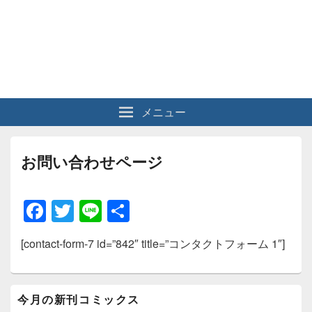
メニュー
お問い合わせページ
F
T
Li
共
a
wi
n
有
[contact-form-7 id=”842″ title=”コンタクトフォーム 1″]
c
tt
e
e
er
メ
b
今月の新刊コミックス
イ