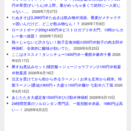
円＠翠雲(すいうん)＠上野。量がめっちゃ多くて絶対に一人前じ
ゃない…。
2026年7月27日
たぬきそば(L)990円＠たぬきは飲み物＠池袋。蕎麦がメチャクチ
ャ固いんだけど、どこが飲み物なん！？
2026年7月8日
ローストポーク200g1430円＠ビストロガブリ＠大門、13時からカ
レー食べ放題！
2026年7月6日
熱々じゃないと許さない！餃子定食(9個)1250円＠餃子の肉太郎＠
神保町、全体的に酸味が効いてた。
2026年6月23日
ここはオススメ！タンシチュー1400円＠一番館＠麻布十番
2026
年6月17日
豚すね煮込みセット(猪肘飯＝ジュージョウファン)1100円＠柏宴
＠秋葉原
2026年6月16日
注文を受けてから粉から作るラーメン！お米も玄米から精米。特
製ラーメン(醤油)1900円＋大盛り100円＠麺や 七彩＠八丁堀
2026
年6月15日
あじたたき大盛定食1500円＠ひげ勘＠神保町
2026年6月10日
24時間営業のソルロンタン専門店、一龍別館＠赤坂。1980円は高
い～！
2026年6月2日