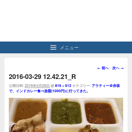
メニュー
画
← 前へ
次へ →
像
2016-03-29 12.42.21_R
ナ
ビ
公開日時:
2016年3月29日
@
816 × 612
カテゴリー:
アラティー＠赤坂
で、インドカレー食べ放題(1000円)に行ってきた。
ゲ
ー
シ
ョ
ン