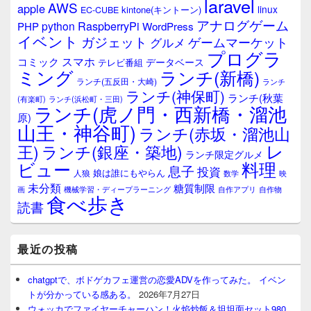
laravel
AWS
apple
linux
kintone(キントーン)
EC-CUBE
アナログゲーム
RaspberryPi
python
PHP
WordPress
イベント
ガジェット
ゲームマーケット
グルメ
プログラ
スマホ
コミック
データベース
テレビ番組
ミング
ランチ(新橋)
ランチ(五反田・大崎)
ランチ
ランチ(神保町)
ランチ(秋葉
(有楽町)
ランチ(浜松町・三田)
ランチ(虎ノ門・西新橋・溜池
原)
山王・神谷町)
ランチ(赤坂・溜池山
レ
王)
ランチ(銀座・築地)
ランチ限定グルメ
料理
ビュー
息子
投資
娘は誰にもやらん
人狼
数学
映
未分類
糖質制限
画
自作アプリ
自作物
機械学習・ディープラーニング
食べ歩き
読書
最近の投稿
chatgptで、ボドゲカフェ運営の恋愛ADVを作ってみた。 イベン
トが分かっている感ある。
2026年7月27日
ウォッカでファイヤーチャーハン！火焰炒飯＆坦坦面セット980