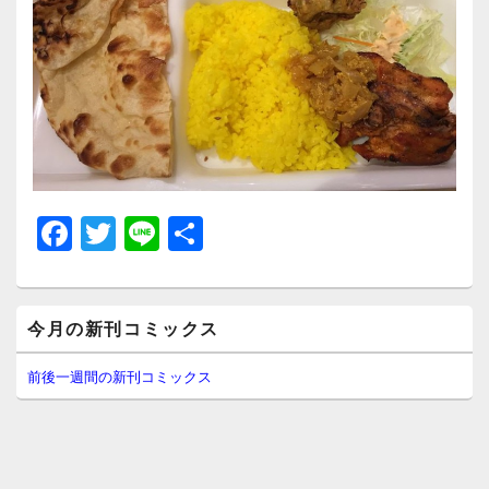
F
T
Li
共
a
wi
n
有
c
tt
e
メ
e
er
今月の新刊コミックス
イ
ン
b
サ
前後一週間の新刊コミックス
イ
o
ド
o
バ
ー
k
ウ