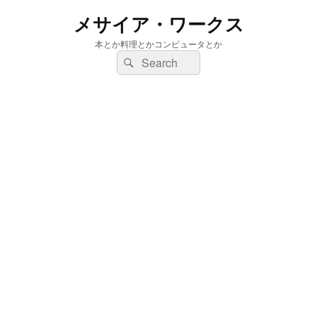
メサイア・ワークス
本とか料理とかコンピュータとか
検
検
索:
索