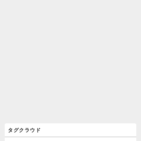
ィ
ジ
ェ
ッ
ト
エ
リ
ア
タグクラウド