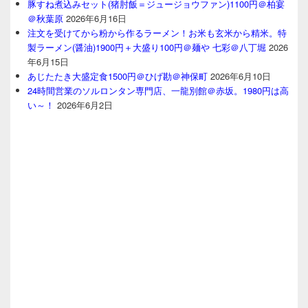
豚すね煮込みセット(猪肘飯＝ジュージョウファン)1100円＠柏宴
＠秋葉原
2026年6月16日
注文を受けてから粉から作るラーメン！お米も玄米から精米。特
製ラーメン(醤油)1900円＋大盛り100円＠麺や 七彩＠八丁堀
2026
年6月15日
あじたたき大盛定食1500円＠ひげ勘＠神保町
2026年6月10日
24時間営業のソルロンタン専門店、一龍別館＠赤坂。1980円は高
い～！
2026年6月2日