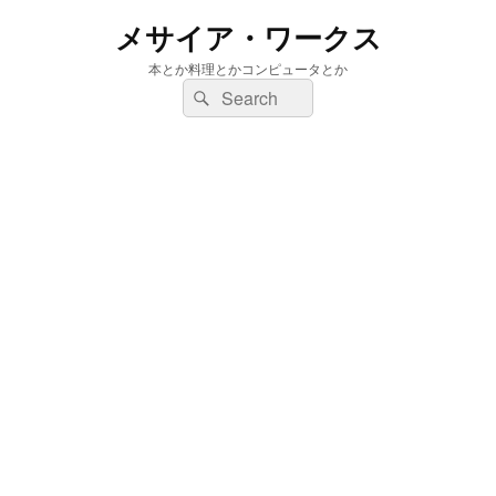
メサイア・ワークス
本とか料理とかコンピュータとか
検
検
索:
索