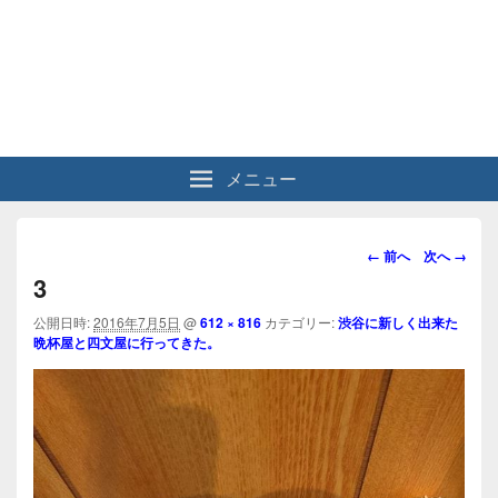
メニュー
画
← 前へ
次へ →
像
3
ナ
ビ
公開日時:
2016年7月5日
@
612 × 816
カテゴリー:
渋谷に新しく出来た
晩杯屋と四文屋に行ってきた。
ゲ
ー
シ
ョ
ン