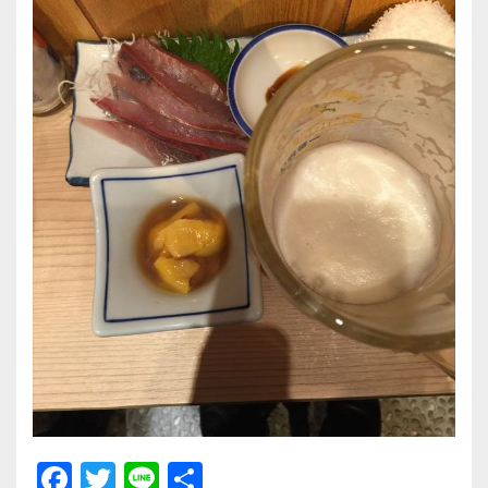
F
T
Li
共