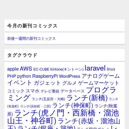
メ
今月の新刊コミックス
イ
ン
サ
前後一週間の新刊コミックス
イ
ド
バ
タグクラウド
ー
ウ
laravel
AWS
apple
ィ
linux
kintone(キントーン)
EC-CUBE
ジ
アナログゲーム
RaspberryPi
python
PHP
WordPress
ェ
イベント
ガジェット
ゲームマーケット
グルメ
ッ
プログラ
ト
スマホ
コミック
データベース
テレビ番組
エ
ミング
ランチ(新橋)
ランチ(五反田・大崎)
ランチ
リ
ランチ(神保町)
ア
ランチ(秋葉
(有楽町)
ランチ(浜松町・三田)
ランチ(虎ノ門・西新橋・溜池
原)
山王・神谷町)
ランチ(赤坂・溜池山
レ
王)
ランチ(銀座・築地)