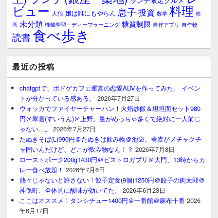
ランチ限定グルメ
料理
ビュー
息子
投資
娘は誰にもやらん
人狼
数学
映
未分類
糖質制限
画
自作アプリ
自作物
機械学習・ディープラーニング
食べ歩き
読書
最近の投稿
chatgptで、ボドゲカフェ運営の恋愛ADVを作ってみた。 イベン
トが分かっている感ある。
2026年7月27日
ウォッカでファイヤーチャーハン！火焰炒飯＆坦坦面セット980
円＠翠雲(すいうん)＠上野。量がめっちゃ多くて絶対に一人前じ
ゃない…。
2026年7月27日
たぬきそば(L)990円＠たぬきは飲み物＠池袋。蕎麦がメチャクチ
ャ固いんだけど、どこが飲み物なん！？
2026年7月8日
ローストポーク200g1430円＠ビストロガブリ＠大門、13時からカ
レー食べ放題！
2026年7月6日
熱々じゃないと許さない！餃子定食(9個)1250円＠餃子の肉太郎＠
神保町、全体的に酸味が効いてた。
2026年6月23日
ここはオススメ！タンシチュー1400円＠一番館＠麻布十番
2026
年6月17日