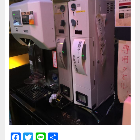
F
T
Li
共