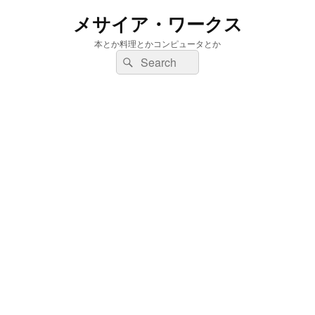
メサイア・ワークス
本とか料理とかコンピュータとか
検
検
索:
索