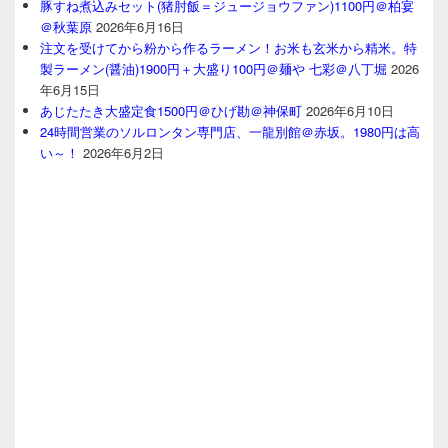
豚すね煮込みセット(猪肘飯＝ジュージョウファン)1100円＠柏宴
＠秋葉原
2026年6月16日
注文を受けてから粉から作るラーメン！お米も玄米から精米。特
製ラーメン(醤油)1900円＋大盛り100円＠麺や 七彩＠八丁堀
2026
年6月15日
あじたたき大盛定食1500円＠ひげ勘＠神保町
2026年6月10日
24時間営業のソルロンタン専門店、一龍別館＠赤坂。1980円は高
い～！
2026年6月2日