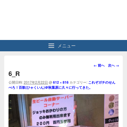
メニュー
画
← 前へ
次へ →
像
6_R
ナ
ビ
公開日時:
2017年2月22日
@
612 × 816
カテゴリー:
これぞガチのせん
べろ！百飲(ひゃくいん)＠秋葉原に久々に行ってきた。
ゲ
ー
シ
ョ
ン