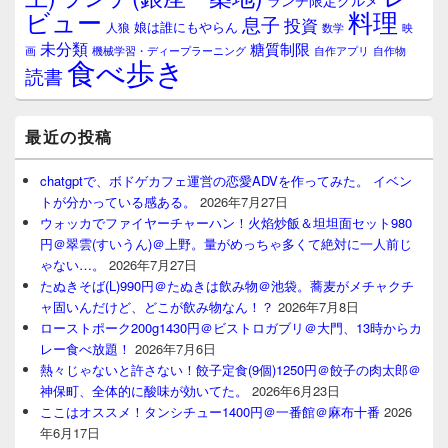
ランチ限定グルメ
料理
ビュー
息子
投資
娘は誰にもやらん
人狼
数学
映
未分類
糖質制限
画
自作アプリ
自作物
機械学習・ディープラーニング
食べ歩き
読書
最近の投稿
chatgptで、ボドゲカフェ運営の恋愛ADVを作ってみた。 イベン
トが分かっている感ある。
2026年7月27日
ウォッカでファイヤーチャーハン！火焰炒飯＆坦坦面セット980
円＠翠雲(すいうん)＠上野。量がめっちゃ多くて絶対に一人前じ
ゃない…。
2026年7月27日
たぬきそば(L)990円＠たぬきは飲み物＠池袋。蕎麦がメチャクチ
ャ固いんだけど、どこが飲み物なん！？
2026年7月8日
ローストポーク200g1430円＠ビストロガブリ＠大門、13時からカ
レー食べ放題！
2026年7月6日
熱々じゃないと許さない！餃子定食(9個)1250円＠餃子の肉太郎＠
神保町、全体的に酸味が効いてた。
2026年6月23日
ここはオススメ！タンシチュー1400円＠一番館＠麻布十番
2026
年6月17日