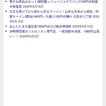
豚すね煮込みセット(猪肘飯＝ジュージョウファン)1100円＠柏宴
＠秋葉原
2026年6月16日
注文を受けてから粉から作るラーメン！お米も玄米から精米。特
製ラーメン(醤油)1900円＋大盛り100円＠麺や 七彩＠八丁堀
2026
年6月15日
あじたたき大盛定食1500円＠ひげ勘＠神保町
2026年6月10日
24時間営業のソルロンタン専門店、一龍別館＠赤坂。1980円は高
い～！
2026年6月2日