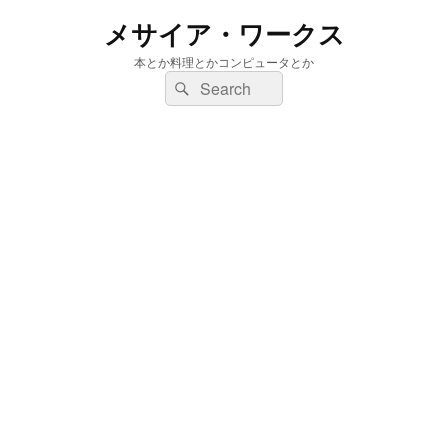
メサイア・ワークス
本とか料理とかコンピュータとか
検
検
索:
索