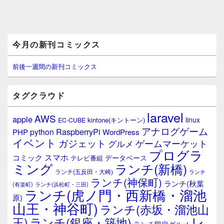
メ
今月の新刊コミックス
イ
ン
サ
前後一週間の新刊コミックス
イ
ド
バ
タグクラウド
ー
ウ
laravel
AWS
apple
ィ
linux
kintone(キントーン)
EC-CUBE
ジ
アナログゲーム
RaspberryPi
python
PHP
WordPress
ェ
イベント
ガジェット
ゲームマーケット
グルメ
ッ
プログラ
ト
スマホ
コミック
データベース
テレビ番組
エ
ミング
ランチ(新橋)
ランチ(五反田・大崎)
ランチ
リ
ランチ(神保町)
ア
ランチ(秋葉
(有楽町)
ランチ(浜松町・三田)
ランチ(虎ノ門・西新橋・溜池
原)
山王・神谷町)
ランチ(赤坂・溜池山
レ
王)
ランチ(銀座・築地)