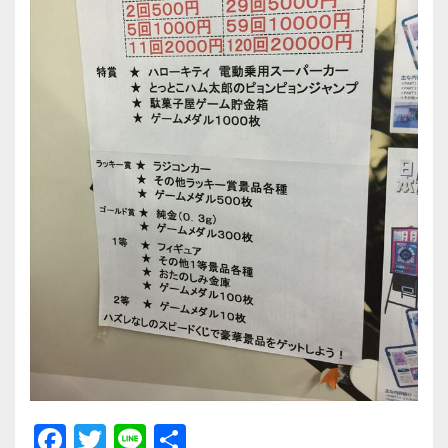
F
T
Li
共