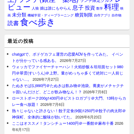
ランチ限定グルメ
料理
ビュー
息子
投資
娘は誰にもやらん
人狼
数学
映
未分類
糖質制限
画
自作アプリ
自作物
機械学習・ディープラーニング
食べ歩き
読書
最近の投稿
chatgptで、ボドゲカフェ運営の恋愛ADVを作ってみた。 イベン
トが分かっている感ある。
2026年7月27日
ウォッカでファイヤーチャーハン！火焰炒飯＆坦坦面セット980
円＠翠雲(すいうん)＠上野。量がめっちゃ多くて絶対に一人前じ
ゃない…。
2026年7月27日
たぬきそば(L)990円＠たぬきは飲み物＠池袋。蕎麦がメチャクチ
ャ固いんだけど、どこが飲み物なん！？
2026年7月8日
ローストポーク200g1430円＠ビストロガブリ＠大門、13時からカ
レー食べ放題！
2026年7月6日
熱々じゃないと許さない！餃子定食(9個)1250円＠餃子の肉太郎＠
神保町、全体的に酸味が効いてた。
2026年6月23日
ここはオススメ！タンシチュー1400円＠一番館＠麻布十番
2026
年6月17日