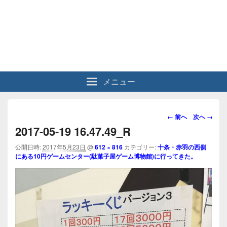
メニュー
画
← 前へ
次へ →
像
2017-05-19 16.47.49_R
ナ
ビ
公開日時:
2017年5月23日
@
612 × 816
カテゴリー:
十条・赤羽の西側
にある10円ゲームセンター(駄菓子屋ゲーム博物館)に行ってきた。
ゲ
ー
シ
ョ
ン