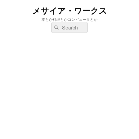
メサイア・ワークス
本とか料理とかコンピュータとか
検
検
索:
索