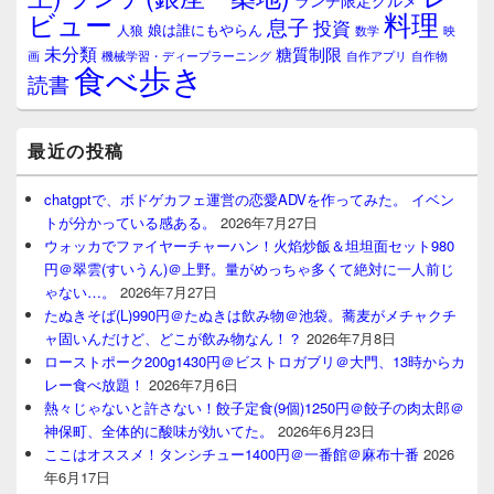
ランチ限定グルメ
料理
ビュー
息子
投資
娘は誰にもやらん
人狼
数学
映
未分類
糖質制限
画
自作アプリ
自作物
機械学習・ディープラーニング
食べ歩き
読書
最近の投稿
chatgptで、ボドゲカフェ運営の恋愛ADVを作ってみた。 イベン
トが分かっている感ある。
2026年7月27日
ウォッカでファイヤーチャーハン！火焰炒飯＆坦坦面セット980
円＠翠雲(すいうん)＠上野。量がめっちゃ多くて絶対に一人前じ
ゃない…。
2026年7月27日
たぬきそば(L)990円＠たぬきは飲み物＠池袋。蕎麦がメチャクチ
ャ固いんだけど、どこが飲み物なん！？
2026年7月8日
ローストポーク200g1430円＠ビストロガブリ＠大門、13時からカ
レー食べ放題！
2026年7月6日
熱々じゃないと許さない！餃子定食(9個)1250円＠餃子の肉太郎＠
神保町、全体的に酸味が効いてた。
2026年6月23日
ここはオススメ！タンシチュー1400円＠一番館＠麻布十番
2026
年6月17日