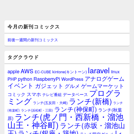
メ
今月の新刊コミックス
イ
ン
サ
前後一週間の新刊コミックス
イ
ド
バ
タグクラウド
ー
ウ
laravel
AWS
apple
ィ
linux
kintone(キントーン)
EC-CUBE
ジ
アナログゲーム
RaspberryPi
python
PHP
WordPress
ェ
イベント
ガジェット
ゲームマーケット
グルメ
ッ
プログラ
ト
スマホ
コミック
データベース
テレビ番組
エ
ミング
ランチ(新橋)
ランチ(五反田・大崎)
ランチ
リ
ランチ(神保町)
ア
ランチ(秋葉
(有楽町)
ランチ(浜松町・三田)
ランチ(虎ノ門・西新橋・溜池
原)
山王・神谷町)
ランチ(赤坂・溜池山
レ
王)
ランチ(銀座・築地)