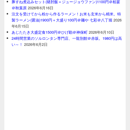
豚すね煮込みセット(猪肘飯＝ジュージョウファン)1100円＠柏宴
＠秋葉原
2026年6月16日
注文を受けてから粉から作るラーメン！お米も玄米から精米。特
製ラーメン(醤油)1900円＋大盛り100円＠麺や 七彩＠八丁堀
2026
年6月15日
あじたたき大盛定食1500円＠ひげ勘＠神保町
2026年6月10日
24時間営業のソルロンタン専門店、一龍別館＠赤坂。1980円は高
い～！
2026年6月2日