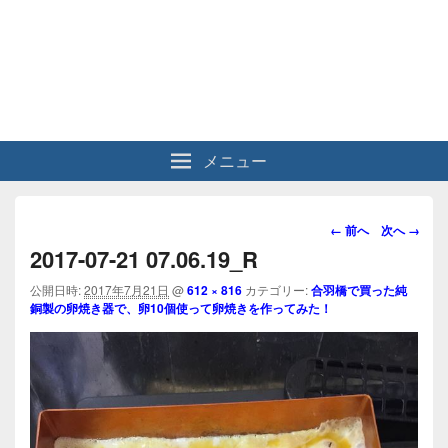
メニュー
画
← 前へ
次へ →
像
2017-07-21 07.06.19_R
ナ
ビ
公開日時:
2017年7月21日
@
612 × 816
カテゴリー:
合羽橋で買った純
銅製の卵焼き器で、卵10個使って卵焼きを作ってみた！
ゲ
ー
シ
ョ
ン