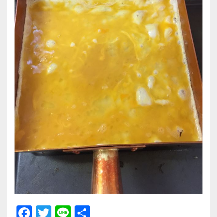
F
T
Li
共