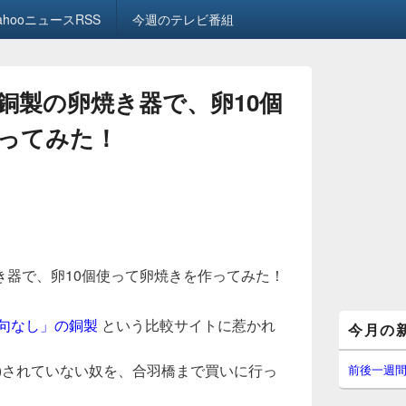
ahooニュースRSS
今週のテレビ番組
銅製の卵焼き器で、卵10個
ってみた！
き器で、卵10個使って卵焼きを作ってみた！
メ
文句なし」の銅製
という比較サイトに惹かれ
今月の
イ
ン
サ
)されていない奴を、合羽橋まで買いに行っ
前後一週
イ
ド