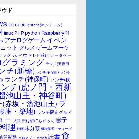
ラウド
WS
kintone(キントーン)
EC-CUBE
l
RaspberryPi
python
PHP
linux
イベン
アナログゲーム
ss
ェット
ゲームマーケ
グルメ
スマホ
ミック
データベー
テレビ番組
ログラミング
ランチ(五反田・
ンチ(新橋)
ランチ(有楽町)
ランチ
ランチ(神保町)
ランチ(秋
田)
ランチ(虎ノ門・西新
溜池山王・神谷町)
(赤坂・溜池山王)
ラ
銀座・築地)
ランチ限定グルメ
ュー
息子
娘は誰にもやらん
人狼
料理
未分類
映画
機械学習・ディープ
食
読書
糖質制限
自作アプリ
自作物