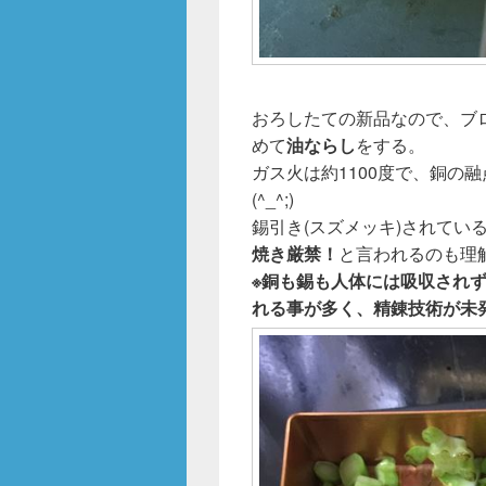
おろしたての新品なので、ブ
めて
油ならし
をする。
ガス火は約1100度で、銅の融
(^_^;)
錫引き(スズメッキ)されてい
焼き厳禁！
と言われるのも理
※銅も錫も人体には吸収され
れる事が多く、精錬技術が未