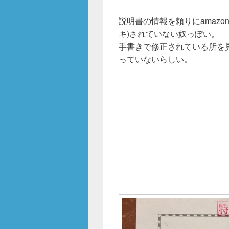
o
k
説明書の情報を頼りにamaz
キ)されていない奴っぽい。
手書きで修正されている所を
っていないらしい。