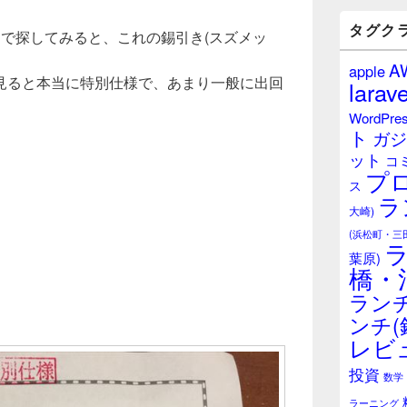
バ
ー
タグク
onで探してみると、これの錫引き(スズメッ
ウ
ィ
A
apple
ジ
見ると本当に特別仕様で、あまり一般に出回
larave
ェ
ッ
WordPre
ト
ト
ガジ
エ
ット
リ
コ
プ
ア
ス
ラ
大崎)
(浜松町・三
葉原)
橋・
ランチ
ンチ(
レビ
投資
数学
ラーニング