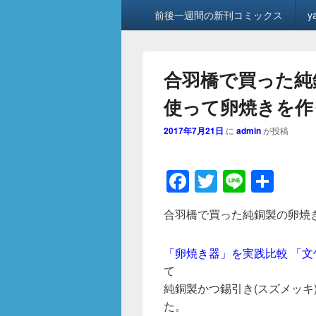
メ
前後一週間の新刊コミックス
y
イ
ン
メ
ニ
合羽橋で買った純
ュ
ー
使って卵焼きを作
2017年7月21日
に
admin
が投稿
F
T
Li
共
a
wi
n
有
合羽橋で買った純銅製の卵焼
c
tt
e
e
er
「卵焼き器」を実践比較 「
b
て
o
純銅製かつ錫引き(スズメッキ
た。