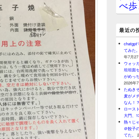
べ歩
最近の
chat
てみた
年7月2
ウォッ
坦坦面セ
がめっ
2026年
たぬきそ
麦がメ
なん！
ロースト
大門、1
熱々じゃ
＠餃子
てた。