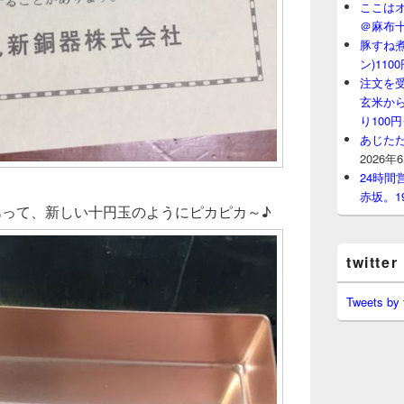
ここはオ
＠麻布
豚すね
ン)11
注文を
玄米から
り100
あじたた
2026年
24時
赤坂。1
あって、新しい十円玉のようにピカピカ～♪
twitter
Tweets by