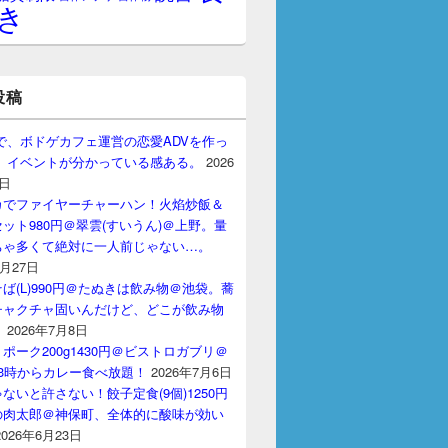
き
投稿
gptで、ボドゲカフェ運営の恋愛ADVを作っ
。 イベントが分かっている感ある。
2026
7日
カでファイヤーチャーハン！火焰炒飯＆
ット980円＠翠雲(すいうん)＠上野。量
ちゃ多くて絶対に一人前じゃない…。
7月27日
ば(L)990円＠たぬきは飲み物＠池袋。蕎
チャクチャ固いんだけど、どこが飲み物
？
2026年7月8日
ポーク200g1430円＠ビストロガブリ＠
3時からカレー食べ放題！
2026年7月6日
ないと許さない！餃子定食(9個)1250円
の肉太郎＠神保町、全体的に酸味が効い
2026年6月23日