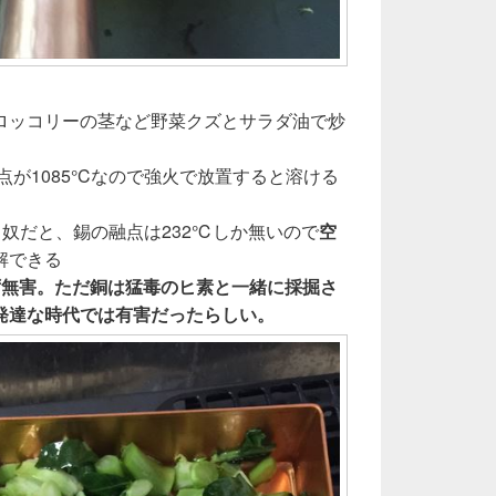
ロッコリーの茎など野菜クズとサラダ油で炒
点が1085°Cなので強火で放置すると溶ける
る奴だと、錫の融点は232℃しか無いので
空
解できる
ず無害。ただ銅は猛毒のヒ素と一緒に採掘さ
発達な時代では有害だったらしい。