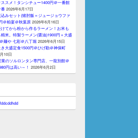
ススメ！タンシチュー1400円＠一番館
十番
2026年6月17日
煮込みセット(猪肘飯＝ジュージョウファ
00円＠柏宴＠秋葉原
2026年6月16日
受けてから粉から作るラーメン！お米も
精米。特製ラーメン(醤油)1900円＋大盛
円＠麺や 七彩＠八丁堀
2026年6月15日
き大盛定食1500円＠ひげ勘＠神保町
6月10日
間営業のソルロンタン専門店、一龍別館＠
980円は高い～！
2026年6月2日
 fddcddhdd