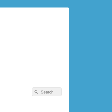
検
検
索:
索