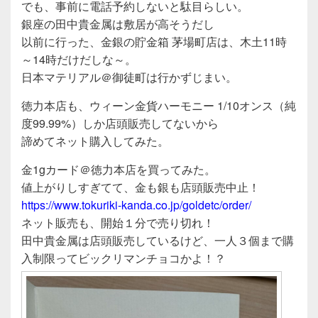
でも、事前に電話予約しないと駄目らしい。
o
銀座の田中貴金属は敷居が高そうだし
o
以前に行った、金銀の貯金箱 茅場町店は、木土11時
～14時だけだしな～。
k
日本マテリアル＠御徒町は行かずじまい。
徳力本店も、ウィーン金貨ハーモニー 1/10オンス（純
度99.99%）しか店頭販売してないから
諦めてネット購入してみた。
金1gカード＠徳力本店を買ってみた。
値上がりしすぎてて、金も銀も店頭販売中止！
https://www.tokuriki-kanda.co.jp/goldetc/order/
ネット販売も、開始１分で売り切れ！
田中貴金属は店頭販売しているけど、一人３個まで購
入制限ってビックリマンチョコかよ！？