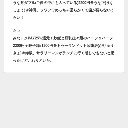
ナ
うな丼ダブル(ご飯の中にも入っている)2200円＠うな正(うな
の
ビ
しょう)＠神田。フワフワめっちゃ柔らかくて歯が要らないく
投
ゲ
らい！
稿:
ー
シ
次
次
→
ョ
みなトクPAY25%還元！炒飯と豆乳担々麺のハーフ＆ハーフ
の
ン
2300円＋餃子3個1200円＠トゥーランドット臥龍居(がりゅう
投
きょ)＠赤坂。サラリーマンがランチに行く感じでもないと思
稿:
ったけど、わりといた。