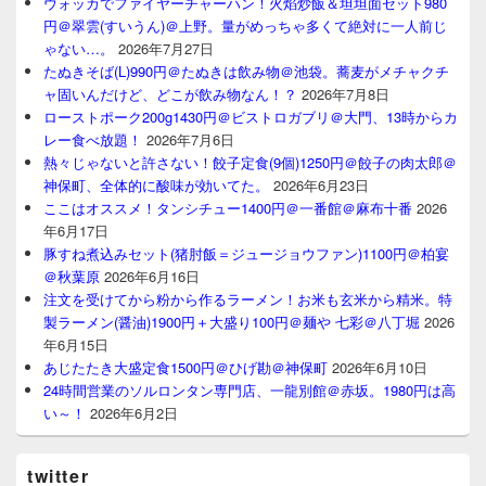
ウォッカでファイヤーチャーハン！火焰炒飯＆坦坦面セット980
円＠翠雲(すいうん)＠上野。量がめっちゃ多くて絶対に一人前じ
ゃない…。
2026年7月27日
たぬきそば(L)990円＠たぬきは飲み物＠池袋。蕎麦がメチャクチ
ャ固いんだけど、どこが飲み物なん！？
2026年7月8日
ローストポーク200g1430円＠ビストロガブリ＠大門、13時からカ
レー食べ放題！
2026年7月6日
熱々じゃないと許さない！餃子定食(9個)1250円＠餃子の肉太郎＠
神保町、全体的に酸味が効いてた。
2026年6月23日
ここはオススメ！タンシチュー1400円＠一番館＠麻布十番
2026
年6月17日
豚すね煮込みセット(猪肘飯＝ジュージョウファン)1100円＠柏宴
＠秋葉原
2026年6月16日
注文を受けてから粉から作るラーメン！お米も玄米から精米。特
製ラーメン(醤油)1900円＋大盛り100円＠麺や 七彩＠八丁堀
2026
年6月15日
あじたたき大盛定食1500円＠ひげ勘＠神保町
2026年6月10日
24時間営業のソルロンタン専門店、一龍別館＠赤坂。1980円は高
い～！
2026年6月2日
twitter