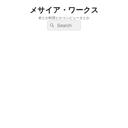
メサイア・ワークス
本とか料理とかコンピュータとか
検
検
索:
索