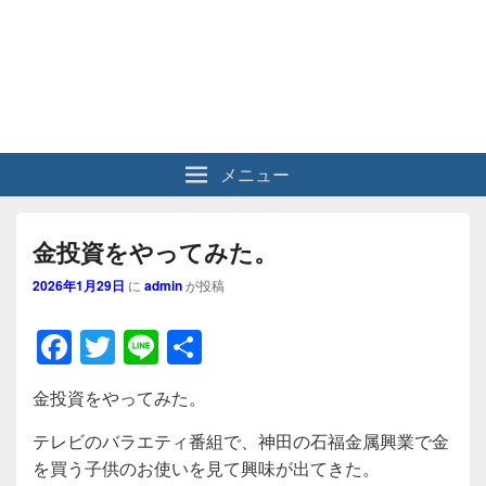
メニュー
金投資をやってみた。
2026年1月29日
に
admin
が投稿
F
T
Li
共
a
wi
n
有
金投資をやってみた。
c
tt
e
e
er
テレビのバラエティ番組で、神田の石福金属興業で金
を買う子供のお使いを見て興味が出てきた。
b