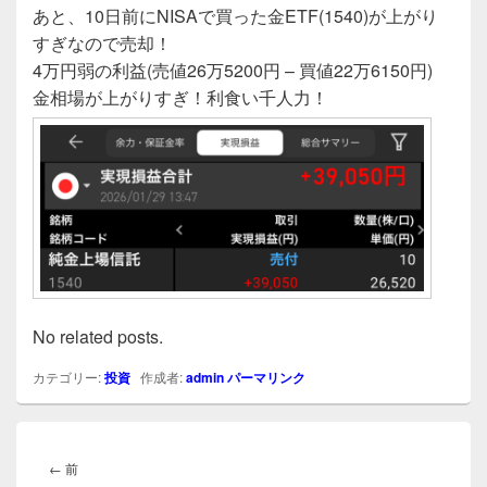
あと、10日前にNISAで買った金ETF(1540)が上がり
すぎなので売却！
4万円弱の利益(売値26万5200円 – 買値22万6150円)
金相場が上がりすぎ！利食い千人力！
No related posts.
カテゴリー:
投資
作成者:
admin
パーマリンク
投
稿
前
←
前