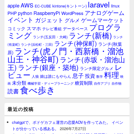
laravel
AWS
apple
ィ
linux
kintone(キントーン)
EC-CUBE
ジ
アナログゲーム
RaspberryPi
python
PHP
WordPress
ェ
イベント
ガジェット
ゲームマーケット
グルメ
ッ
プログラ
ト
スマホ
コミック
データベース
テレビ番組
エ
ミング
ランチ(新橋)
ランチ(五反田・大崎)
ランチ
リ
ランチ(神保町)
ア
ランチ(秋葉
(有楽町)
ランチ(浜松町・三田)
ランチ(虎ノ門・西新橋・溜池
原)
山王・神谷町)
ランチ(赤坂・溜池山
レ
王)
ランチ(銀座・築地)
ランチ限定グルメ
料理
ビュー
息子
投資
娘は誰にもやらん
人狼
数学
映
未分類
糖質制限
画
自作アプリ
自作物
機械学習・ディープラーニング
食べ歩き
読書
最近の投稿
chatgptで、ボドゲカフェ運営の恋愛ADVを作ってみた。 イベン
トが分かっている感ある。
2026年7月27日