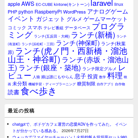
laravel
AWS
apple
linux
kintone(キントーン)
EC-CUBE
アナログゲーム
RaspberryPi
python
PHP
WordPress
イベント
ガジェット
ゲームマーケット
グルメ
プログラ
スマホ
コミック
データベース
テレビ番組
ミング
ランチ(新橋)
ランチ(五反田・大崎)
ランチ
ランチ(神保町)
ランチ(秋葉
(有楽町)
ランチ(浜松町・三田)
ランチ(虎ノ門・西新橋・溜池
原)
山王・神谷町)
ランチ(赤坂・溜池山
レ
王)
ランチ(銀座・築地)
ランチ限定グルメ
料理
ビュー
息子
投資
娘は誰にもやらん
人狼
数学
映
未分類
糖質制限
画
自作アプリ
自作物
機械学習・ディープラーニング
食べ歩き
読書
最近の投稿
chatgptで、ボドゲカフェ運営の恋愛ADVを作ってみた。 イベン
トが分かっている感ある。
2026年7月27日
ウォッカでファイヤーチャーハン！火焰炒飯＆坦坦面セット980