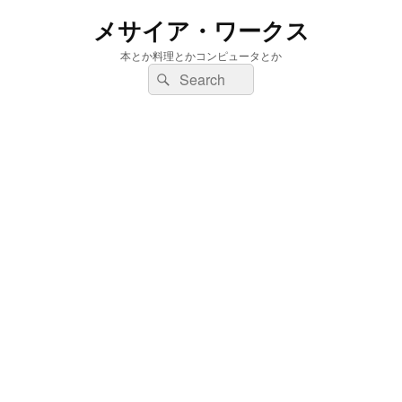
メサイア・ワークス
本とか料理とかコンピュータとか
検
検
索:
索