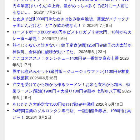
円＠翠雲(すいうん)＠上野。量がめっちゃ多くて絶対に一人前じ
ゃない…。
2026年7月27日
たぬきそば(L)990円＠たぬきは飲み物＠池袋。蕎麦がメチャクチ
ャ固いんだけど、どこが飲み物なん！？
2026年7月8日
ローストポーク200g1430円＠ビストロガブリ＠大門、13時からカ
レー食べ放題！
2026年7月6日
熱々じゃないと許さない！餃子定食(9個)1250円＠餃子の肉太郎＠
神保町、全体的に酸味が効いてた。
2026年6月23日
ここはオススメ！タンシチュー1400円＠一番館＠麻布十番
2026
年6月17日
豚すね煮込みセット(猪肘飯＝ジュージョウファン)1100円＠柏宴
＠秋葉原
2026年6月16日
注文を受けてから粉から作るラーメン！お米も玄米から精米。特
製ラーメン(醤油)1900円＋大盛り100円＠麺や 七彩＠八丁堀
2026
年6月15日
あじたたき大盛定食1500円＠ひげ勘＠神保町
2026年6月10日
24時間営業のソルロンタン専門店、一龍別館＠赤坂。1980円は高
い～！
2026年6月2日