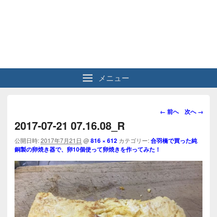
メニュー
画
← 前へ
次へ →
像
2017-07-21 07.16.08_R
ナ
ビ
公開日時:
2017年7月21日
@
816 × 612
カテゴリー:
合羽橋で買った純
銅製の卵焼き器で、卵10個使って卵焼きを作ってみた！
ゲ
ー
シ
ョ
ン