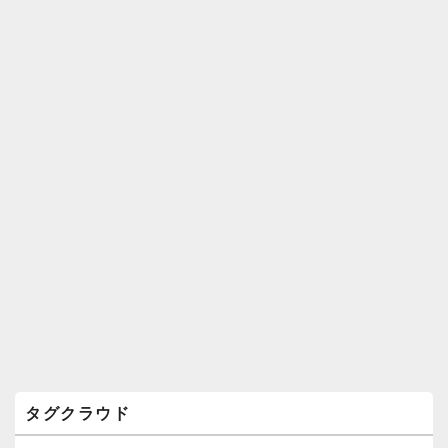
ィ
ジ
ェ
ッ
ト
エ
リ
ア
タグクラウド