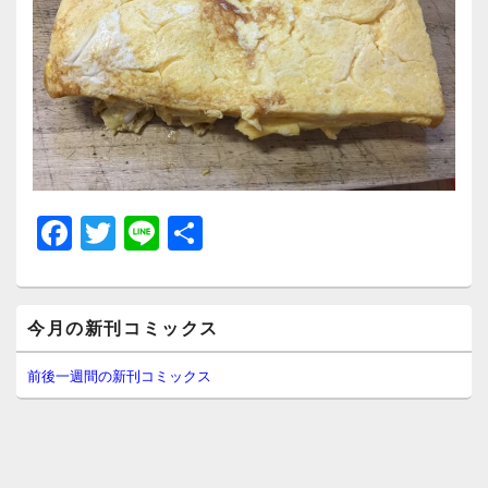
F
T
Li
共
a
wi
n
有
c
tt
e
メ
e
er
今月の新刊コミックス
イ
ン
b
サ
前後一週間の新刊コミックス
イ
o
ド
o
バ
ー
k
ウ