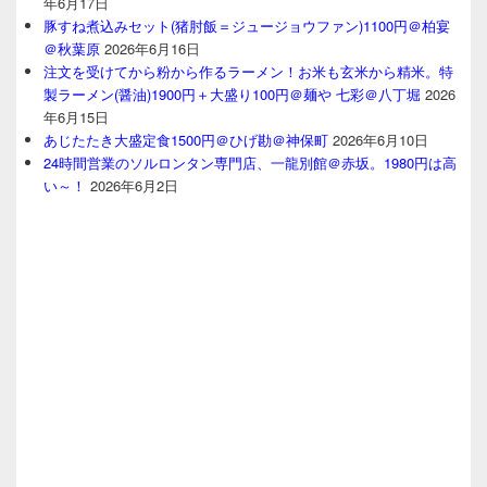
年6月17日
豚すね煮込みセット(猪肘飯＝ジュージョウファン)1100円＠柏宴
＠秋葉原
2026年6月16日
注文を受けてから粉から作るラーメン！お米も玄米から精米。特
製ラーメン(醤油)1900円＋大盛り100円＠麺や 七彩＠八丁堀
2026
年6月15日
あじたたき大盛定食1500円＠ひげ勘＠神保町
2026年6月10日
24時間営業のソルロンタン専門店、一龍別館＠赤坂。1980円は高
い～！
2026年6月2日