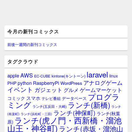
メ
今月の新刊コミックス
イ
ン
サ
前後一週間の新刊コミックス
イ
ド
バ
タグクラウド
ー
ウ
laravel
AWS
apple
ィ
linux
kintone(キントーン)
EC-CUBE
ジ
アナログゲーム
RaspberryPi
python
PHP
WordPress
ェ
イベント
ガジェット
ゲームマーケット
グルメ
ッ
プログラ
ト
スマホ
コミック
データベース
テレビ番組
エ
ミング
ランチ(新橋)
ランチ(五反田・大崎)
ランチ
リ
ランチ(神保町)
ア
ランチ(秋葉
(有楽町)
ランチ(浜松町・三田)
ランチ(虎ノ門・西新橋・溜池
原)
山王・神谷町)
ランチ(赤坂・溜池山