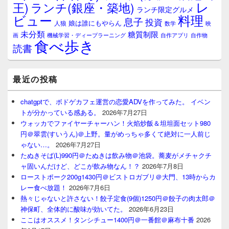
レ
王)
ランチ(銀座・築地)
ランチ限定グルメ
料理
ビュー
息子
投資
娘は誰にもやらん
人狼
数学
映
未分類
糖質制限
画
自作アプリ
自作物
機械学習・ディープラーニング
食べ歩き
読書
最近の投稿
chatgptで、ボドゲカフェ運営の恋愛ADVを作ってみた。 イベン
トが分かっている感ある。
2026年7月27日
ウォッカでファイヤーチャーハン！火焰炒飯＆坦坦面セット980
円＠翠雲(すいうん)＠上野。量がめっちゃ多くて絶対に一人前じ
ゃない…。
2026年7月27日
たぬきそば(L)990円＠たぬきは飲み物＠池袋。蕎麦がメチャクチ
ャ固いんだけど、どこが飲み物なん！？
2026年7月8日
ローストポーク200g1430円＠ビストロガブリ＠大門、13時からカ
レー食べ放題！
2026年7月6日
熱々じゃないと許さない！餃子定食(9個)1250円＠餃子の肉太郎＠
神保町、全体的に酸味が効いてた。
2026年6月23日
ここはオススメ！タンシチュー1400円＠一番館＠麻布十番
2026