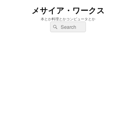
メサイア・ワークス
本とか料理とかコンピュータとか
検
検
索:
索