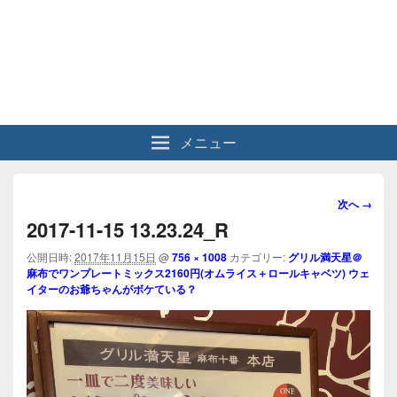
メニュー
画
次へ →
像
2017-11-15 13.23.24_R
ナ
ビ
公開日時:
2017年11月15日
@
756 × 1008
カテゴリー:
グリル満天星＠
麻布でワンプレートミックス2160円(オムライス＋ロールキャベツ) ウェ
ゲ
イターのお爺ちゃんがボケている？
ー
シ
ョ
ン