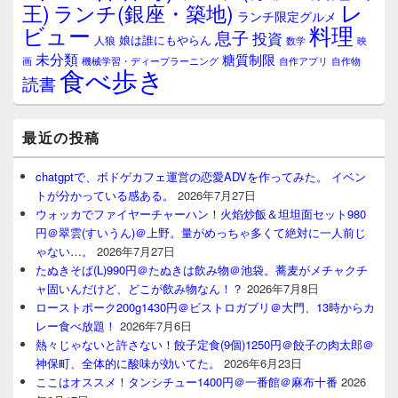
レ
王)
ランチ(銀座・築地)
ランチ限定グルメ
料理
ビュー
息子
投資
娘は誰にもやらん
人狼
数学
映
未分類
糖質制限
画
自作アプリ
自作物
機械学習・ディープラーニング
食べ歩き
読書
最近の投稿
chatgptで、ボドゲカフェ運営の恋愛ADVを作ってみた。 イベン
トが分かっている感ある。
2026年7月27日
ウォッカでファイヤーチャーハン！火焰炒飯＆坦坦面セット980
円＠翠雲(すいうん)＠上野。量がめっちゃ多くて絶対に一人前じ
ゃない…。
2026年7月27日
たぬきそば(L)990円＠たぬきは飲み物＠池袋。蕎麦がメチャクチ
ャ固いんだけど、どこが飲み物なん！？
2026年7月8日
ローストポーク200g1430円＠ビストロガブリ＠大門、13時からカ
レー食べ放題！
2026年7月6日
熱々じゃないと許さない！餃子定食(9個)1250円＠餃子の肉太郎＠
神保町、全体的に酸味が効いてた。
2026年6月23日
ここはオススメ！タンシチュー1400円＠一番館＠麻布十番
2026