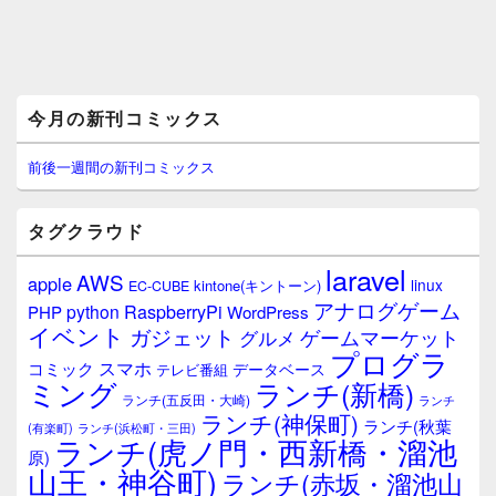
メ
今月の新刊コミックス
イ
ン
サ
前後一週間の新刊コミックス
イ
ド
バ
タグクラウド
ー
ウ
laravel
AWS
apple
ィ
linux
kintone(キントーン)
EC-CUBE
ジ
アナログゲーム
RaspberryPi
python
PHP
WordPress
ェ
イベント
ガジェット
ゲームマーケット
グルメ
ッ
プログラ
ト
スマホ
コミック
データベース
テレビ番組
エ
ミング
ランチ(新橋)
ランチ(五反田・大崎)
ランチ
リ
ランチ(神保町)
ア
ランチ(秋葉
(有楽町)
ランチ(浜松町・三田)
ランチ(虎ノ門・西新橋・溜池
原)
山王・神谷町)
ランチ(赤坂・溜池山