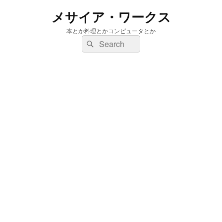
メサイア・ワークス
本とか料理とかコンピュータとか
検
検
索:
索