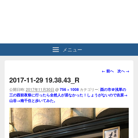
メニュー
画
← 前へ
次へ →
像
2017-11-29 19.38.43_R
ナ
ビ
公開日時:
2017年11月30日
@
756 × 1008
カテゴリー:
酉の市＠浅草の
三の酉前夜祭に行ったら全然人が居なかった！しょうがないので吉原→
ゲ
山谷→南千住と歩いてみた。
ー
シ
ョ
ン