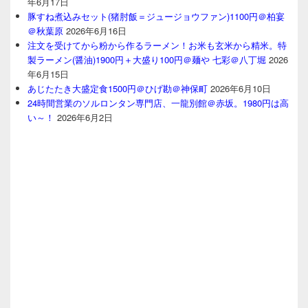
年6月17日
豚すね煮込みセット(猪肘飯＝ジュージョウファン)1100円＠柏宴
＠秋葉原
2026年6月16日
注文を受けてから粉から作るラーメン！お米も玄米から精米。特
製ラーメン(醤油)1900円＋大盛り100円＠麺や 七彩＠八丁堀
2026
年6月15日
あじたたき大盛定食1500円＠ひげ勘＠神保町
2026年6月10日
24時間営業のソルロンタン専門店、一龍別館＠赤坂。1980円は高
い～！
2026年6月2日