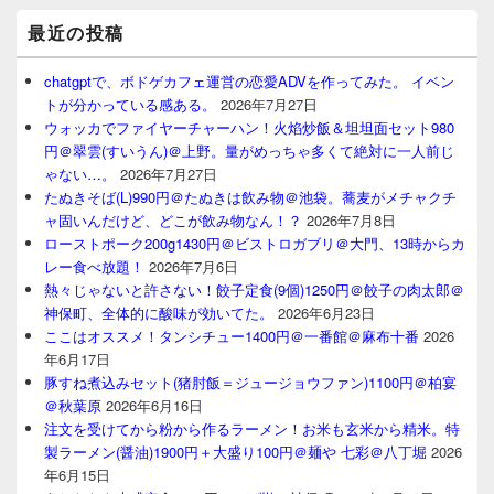
最近の投稿
chatgptで、ボドゲカフェ運営の恋愛ADVを作ってみた。 イベン
トが分かっている感ある。
2026年7月27日
ウォッカでファイヤーチャーハン！火焰炒飯＆坦坦面セット980
円＠翠雲(すいうん)＠上野。量がめっちゃ多くて絶対に一人前じ
ゃない…。
2026年7月27日
たぬきそば(L)990円＠たぬきは飲み物＠池袋。蕎麦がメチャクチ
ャ固いんだけど、どこが飲み物なん！？
2026年7月8日
ローストポーク200g1430円＠ビストロガブリ＠大門、13時からカ
レー食べ放題！
2026年7月6日
熱々じゃないと許さない！餃子定食(9個)1250円＠餃子の肉太郎＠
神保町、全体的に酸味が効いてた。
2026年6月23日
ここはオススメ！タンシチュー1400円＠一番館＠麻布十番
2026
年6月17日
豚すね煮込みセット(猪肘飯＝ジュージョウファン)1100円＠柏宴
＠秋葉原
2026年6月16日
注文を受けてから粉から作るラーメン！お米も玄米から精米。特
製ラーメン(醤油)1900円＋大盛り100円＠麺や 七彩＠八丁堀
2026
年6月15日