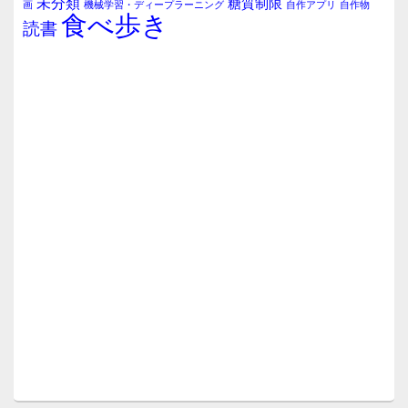
未分類
糖質制限
画
自作アプリ
自作物
機械学習・ディープラーニング
食べ歩き
読書