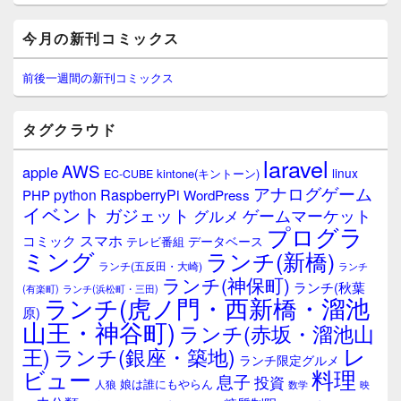
c
tt
e
メ
e
er
今月の新刊コミックス
イ
ン
b
サ
前後一週間の新刊コミックス
イ
o
ド
o
バ
タグクラウド
ー
k
ウ
laravel
AWS
apple
ィ
linux
kintone(キントーン)
EC-CUBE
ジ
アナログゲーム
RaspberryPi
python
PHP
WordPress
ェ
イベント
ガジェット
ゲームマーケット
グルメ
ッ
プログラ
ト
スマホ
コミック
データベース
テレビ番組
エ
ミング
ランチ(新橋)
ランチ(五反田・大崎)
ランチ
リ
ランチ(神保町)
ア
ランチ(秋葉
(有楽町)
ランチ(浜松町・三田)
ランチ(虎ノ門・西新橋・溜池
原)
山王・神谷町)
ランチ(赤坂・溜池山
レ
王)
ランチ(銀座・築地)
ランチ限定グルメ
料理
ビュー
息子
投資
娘は誰にもやらん
人狼
数学
映