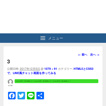
メニュー
画
← 前へ
次へ →
像
3
ナ
ビ
公開日時:
2017年12月5日
@
1079 × 91
カテゴリー:
HTML5とCSS3
で、LINE風チャット画面を作ってみる
ゲ
ー
シ
ョ
F
T
Li
共
ン
a
wi
n
有