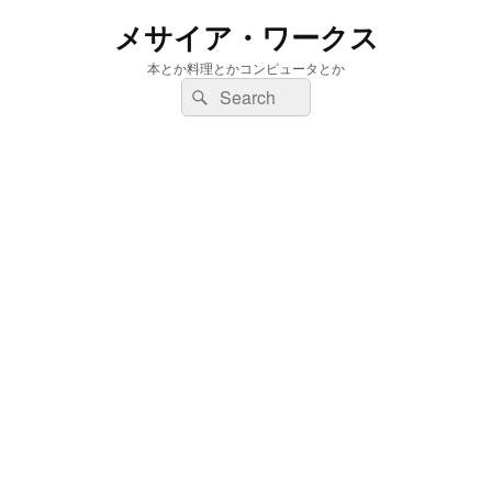
メサイア・ワークス
本とか料理とかコンピュータとか
検
検
索:
索