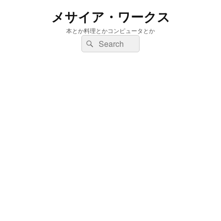
メサイア・ワークス
本とか料理とかコンピュータとか
検
検
索:
索