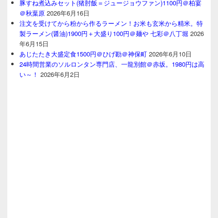
豚すね煮込みセット(猪肘飯＝ジュージョウファン)1100円＠柏宴
＠秋葉原
2026年6月16日
注文を受けてから粉から作るラーメン！お米も玄米から精米。特
製ラーメン(醤油)1900円＋大盛り100円＠麺や 七彩＠八丁堀
2026
年6月15日
あじたたき大盛定食1500円＠ひげ勘＠神保町
2026年6月10日
24時間営業のソルロンタン専門店、一龍別館＠赤坂。1980円は高
い～！
2026年6月2日