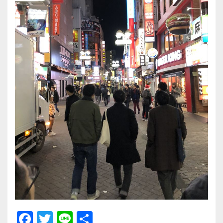
F
T
Li
共