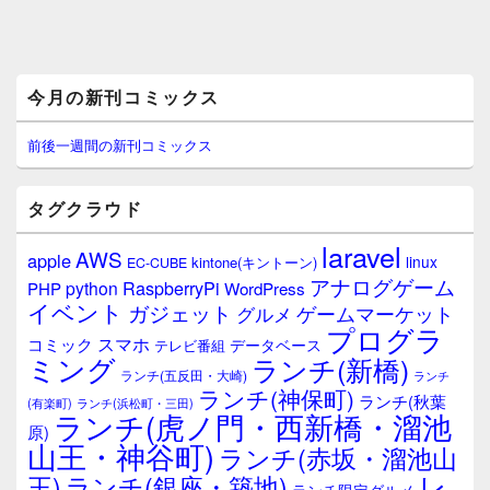
メ
今月の新刊コミックス
イ
ン
サ
前後一週間の新刊コミックス
イ
ド
バ
タグクラウド
ー
ウ
laravel
AWS
apple
ィ
linux
kintone(キントーン)
EC-CUBE
ジ
アナログゲーム
RaspberryPi
python
PHP
WordPress
ェ
イベント
ガジェット
ゲームマーケット
グルメ
ッ
プログラ
ト
スマホ
コミック
データベース
テレビ番組
エ
ミング
ランチ(新橋)
ランチ(五反田・大崎)
ランチ
リ
ランチ(神保町)
ア
ランチ(秋葉
(有楽町)
ランチ(浜松町・三田)
ランチ(虎ノ門・西新橋・溜池
原)
山王・神谷町)
ランチ(赤坂・溜池山
レ
王)
ランチ(銀座・築地)