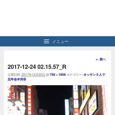
メニュー
画
← 前へ
像
2017-12-24 02.15.57_R
ナ
ビ
公開日時:
2017年12月25日
@
756 × 1008
カテゴリー:
オッサン５人で
忘年会＠渋谷
ゲ
ー
シ
ョ
ン