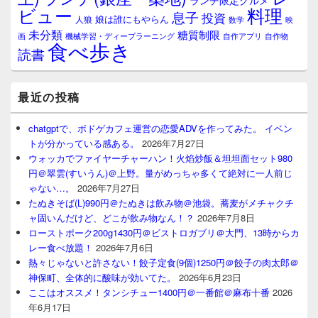
ランチ限定グルメ
料理
ビュー
息子
投資
娘は誰にもやらん
人狼
数学
映
未分類
糖質制限
画
自作アプリ
自作物
機械学習・ディープラーニング
食べ歩き
読書
最近の投稿
chatgptで、ボドゲカフェ運営の恋愛ADVを作ってみた。 イベン
トが分かっている感ある。
2026年7月27日
ウォッカでファイヤーチャーハン！火焰炒飯＆坦坦面セット980
円＠翠雲(すいうん)＠上野。量がめっちゃ多くて絶対に一人前じ
ゃない…。
2026年7月27日
たぬきそば(L)990円＠たぬきは飲み物＠池袋。蕎麦がメチャクチ
ャ固いんだけど、どこが飲み物なん！？
2026年7月8日
ローストポーク200g1430円＠ビストロガブリ＠大門、13時からカ
レー食べ放題！
2026年7月6日
熱々じゃないと許さない！餃子定食(9個)1250円＠餃子の肉太郎＠
神保町、全体的に酸味が効いてた。
2026年6月23日
ここはオススメ！タンシチュー1400円＠一番館＠麻布十番
2026
年6月17日