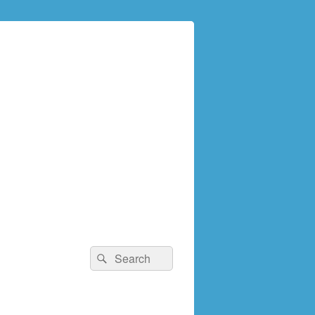
検
検
索:
索