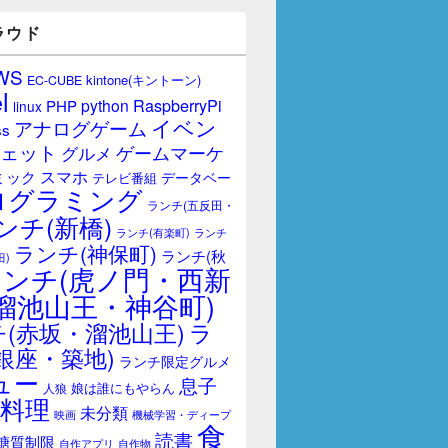
ラウド
WS
kintone(キントーン)
EC-CUBE
l
RaspberryPi
python
PHP
linux
イベン
アナログゲーム
ss
ェット
ゲームマーケ
グルメ
スマホ
ミック
データベー
テレビ番組
ログラミング
ランチ(五反田・
ンチ(新橋)
ランチ(有楽町)
ランチ
ランチ(神保町)
ランチ(秋
田)
ランチ(虎ノ門・西新
溜池山王・神谷町)
(赤坂・溜池山王)
ラ
銀座・築地)
ランチ限定グルメ
ュー
息子
娘は誰にもやらん
人狼
料理
未分類
映画
機械学習・ディープ
食
読書
糖質制限
自作アプリ
自作物