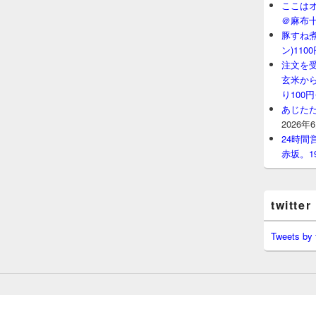
ここはオ
＠麻布
豚すね
ン)11
注文を
玄米から
り100
あじたた
2026年
24時
赤坂。1
twitter
Tweets by