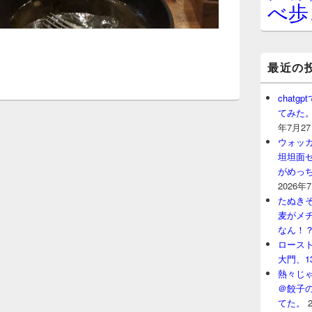
べ歩
最近の
chat
てみた
年7月2
ウォッ
坦坦面セ
がめっ
2026年
たぬきそ
麦がメ
なん！
ロースト
大門、1
熱々じゃ
＠餃子
てた。