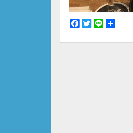
F
T
Li
共
a
wi
n
有
c
tt
e
e
er
b
o
o
k