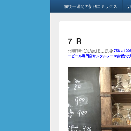
メ
前後一週間の新刊コミックス
y
イ
ン
メ
ニ
ュ
7_R
ー
公開日時:
2018年1月11日
@
756 × 100
ービール専門店サンタルヌー＠赤坂)で