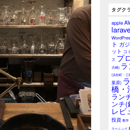
バ
ー
タグク
ウ
ィ
A
apple
ジ
larave
ェ
ッ
WordPre
ト
ト
ガジ
エ
ット
リ
コ
プ
ア
ス
ラ
大崎)
(浜松町・三
葉原)
橋・
ランチ
ンチ(
レビ
投資
数学
ラーニング