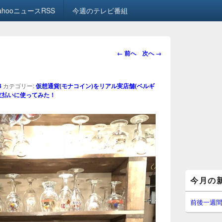
ahooニュースRSS
今週のテレビ番組
画
← 前へ
次へ →
像
ナ
ビ
8
カテゴリー:
仮想通貨(モナコイン)をリアル実店舗(ベルギ
ゲ
支払いに使ってみた！
ー
シ
ョ
ン
メ
今月の
イ
ン
サ
前後一週
イ
ド