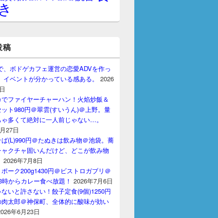
き
投稿
gptで、ボドゲカフェ運営の恋愛ADVを作っ
。 イベントが分かっている感ある。
2026
7日
カでファイヤーチャーハン！火焰炒飯＆
ット980円＠翠雲(すいうん)＠上野。量
ちゃ多くて絶対に一人前じゃない…。
7月27日
ば(L)990円＠たぬきは飲み物＠池袋。蕎
チャクチャ固いんだけど、どこが飲み物
？
2026年7月8日
ポーク200g1430円＠ビストロガブリ＠
3時からカレー食べ放題！
2026年7月6日
ないと許さない！餃子定食(9個)1250円
の肉太郎＠神保町、全体的に酸味が効い
2026年6月23日