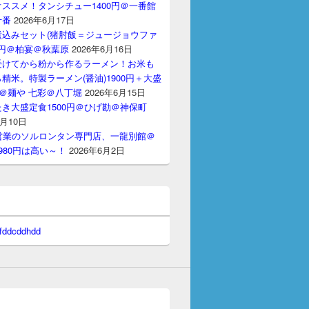
ススメ！タンシチュー1400円＠一番館
十番
2026年6月17日
煮込みセット(猪肘飯＝ジュージョウファ
00円＠柏宴＠秋葉原
2026年6月16日
受けてから粉から作るラーメン！お米も
精米。特製ラーメン(醤油)1900円＋大盛
円＠麺や 七彩＠八丁堀
2026年6月15日
き大盛定食1500円＠ひげ勘＠神保町
6月10日
間営業のソルロンタン専門店、一龍別館＠
980円は高い～！
2026年6月2日
 fddcddhdd