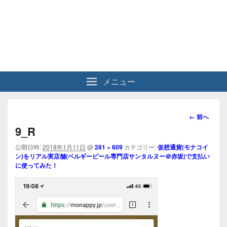
メニュー
画
← 前へ
像
9_R
ナ
ビ
公開日時:
2018年1月11日
@
281 × 609
カテゴリー:
仮想通貨(モナコイ
ン)をリアル実店舗(ベルギービール専門店サンタルヌー＠赤坂)で支払い
ゲ
に使ってみた！
ー
シ
ョ
ン