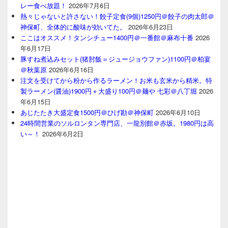
レー食べ放題！
2026年7月6日
熱々じゃないと許さない！餃子定食(9個)1250円＠餃子の肉太郎＠
神保町、全体的に酸味が効いてた。
2026年6月23日
ここはオススメ！タンシチュー1400円＠一番館＠麻布十番
2026
年6月17日
豚すね煮込みセット(猪肘飯＝ジュージョウファン)1100円＠柏宴
＠秋葉原
2026年6月16日
注文を受けてから粉から作るラーメン！お米も玄米から精米。特
製ラーメン(醤油)1900円＋大盛り100円＠麺や 七彩＠八丁堀
2026
年6月15日
あじたたき大盛定食1500円＠ひげ勘＠神保町
2026年6月10日
24時間営業のソルロンタン専門店、一龍別館＠赤坂。1980円は高
い～！
2026年6月2日