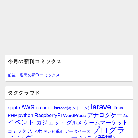
メ
今月の新刊コミックス
イ
ン
サ
前後一週間の新刊コミックス
イ
ド
バ
タグクラウド
ー
ウ
laravel
AWS
apple
ィ
linux
kintone(キントーン)
EC-CUBE
ジ
アナログゲーム
RaspberryPi
python
PHP
WordPress
ェ
イベント
ガジェット
ゲームマーケット
グルメ
ッ
プログラ
ト
スマホ
コミック
データベース
テレビ番組
エ
ミング
ランチ(新橋)