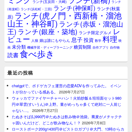
ランチ(五反田・大崎)
ランチ
リ
ランチ(神保町)
ア
ランチ(秋葉
(有楽町)
ランチ(浜松町・三田)
ランチ(虎ノ門・西新橋・溜池
原)
山王・神谷町)
ランチ(赤坂・溜池山
レ
王)
ランチ(銀座・築地)
ランチ限定グルメ
料理
ビュー
息子
投資
娘は誰にもやらん
人狼
数学
映
未分類
糖質制限
画
自作アプリ
自作物
機械学習・ディープラーニング
食べ歩き
読書
最近の投稿
chatgptで、ボドゲカフェ運営の恋愛ADVを作ってみた。 イベン
トが分かっている感ある。
2026年7月27日
ウォッカでファイヤーチャーハン！火焰炒飯＆坦坦面セット980
円＠翠雲(すいうん)＠上野。量がめっちゃ多くて絶対に一人前じ
ゃない…。
2026年7月27日
たぬきそば(L)990円＠たぬきは飲み物＠池袋。蕎麦がメチャクチ
ャ固いんだけど、どこが飲み物なん！？
2026年7月8日
ローストポーク200g1430円＠ビストロガブリ＠大門、13時からカ