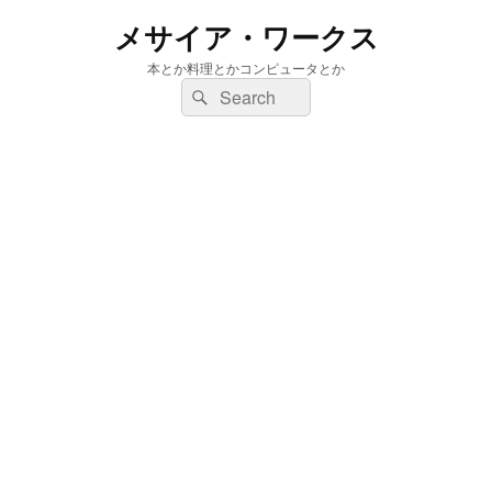
メサイア・ワークス
本とか料理とかコンピュータとか
検
検
索:
索