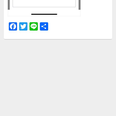
F
T
Li
共
a
wi
n
有
c
tt
e
e
er
b
o
o
k