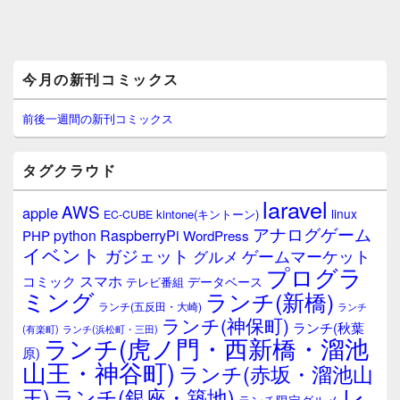
メ
今月の新刊コミックス
イ
ン
サ
前後一週間の新刊コミックス
イ
ド
バ
タグクラウド
ー
ウ
laravel
AWS
apple
ィ
linux
kintone(キントーン)
EC-CUBE
ジ
アナログゲーム
RaspberryPi
python
PHP
WordPress
ェ
イベント
ガジェット
ゲームマーケット
グルメ
ッ
プログラ
ト
スマホ
コミック
データベース
テレビ番組
エ
ミング
ランチ(新橋)
ランチ(五反田・大崎)
ランチ
リ
ランチ(神保町)
ア
ランチ(秋葉
(有楽町)
ランチ(浜松町・三田)
ランチ(虎ノ門・西新橋・溜池
原)
山王・神谷町)
ランチ(赤坂・溜池山
レ
王)
ランチ(銀座・築地)