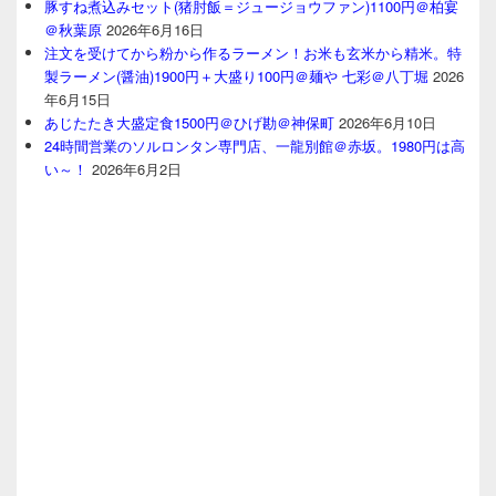
豚すね煮込みセット(猪肘飯＝ジュージョウファン)1100円＠柏宴
＠秋葉原
2026年6月16日
注文を受けてから粉から作るラーメン！お米も玄米から精米。特
製ラーメン(醤油)1900円＋大盛り100円＠麺や 七彩＠八丁堀
2026
年6月15日
あじたたき大盛定食1500円＠ひげ勘＠神保町
2026年6月10日
24時間営業のソルロンタン専門店、一龍別館＠赤坂。1980円は高
い～！
2026年6月2日