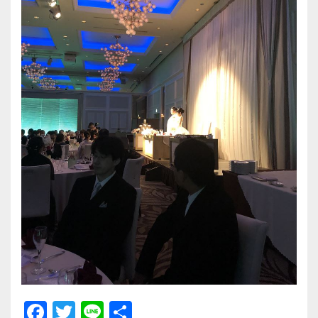
F
T
Li
共