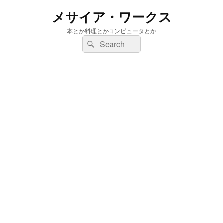
メサイア・ワークス
本とか料理とかコンピュータとか
検
検
索:
索