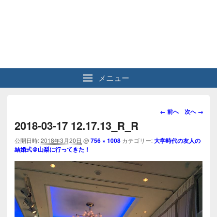
メニュー
画
← 前へ
次へ →
像
2018-03-17 12.17.13_R_R
ナ
ビ
公開日時:
2018年3月20日
@
756 × 1008
カテゴリー:
大学時代の友人の
結婚式＠山梨に行ってきた！
ゲ
ー
シ
ョ
ン