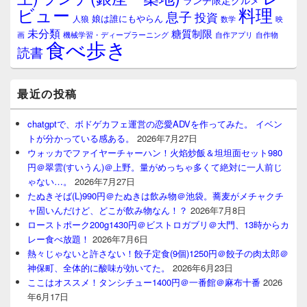
ランチ限定グルメ
料理
ビュー
息子
投資
娘は誰にもやらん
人狼
数学
映
未分類
糖質制限
画
自作アプリ
自作物
機械学習・ディープラーニング
食べ歩き
読書
最近の投稿
chatgptで、ボドゲカフェ運営の恋愛ADVを作ってみた。 イベン
トが分かっている感ある。
2026年7月27日
ウォッカでファイヤーチャーハン！火焰炒飯＆坦坦面セット980
円＠翠雲(すいうん)＠上野。量がめっちゃ多くて絶対に一人前じ
ゃない…。
2026年7月27日
たぬきそば(L)990円＠たぬきは飲み物＠池袋。蕎麦がメチャクチ
ャ固いんだけど、どこが飲み物なん！？
2026年7月8日
ローストポーク200g1430円＠ビストロガブリ＠大門、13時からカ
レー食べ放題！
2026年7月6日
熱々じゃないと許さない！餃子定食(9個)1250円＠餃子の肉太郎＠
神保町、全体的に酸味が効いてた。
2026年6月23日
ここはオススメ！タンシチュー1400円＠一番館＠麻布十番
2026
年6月17日