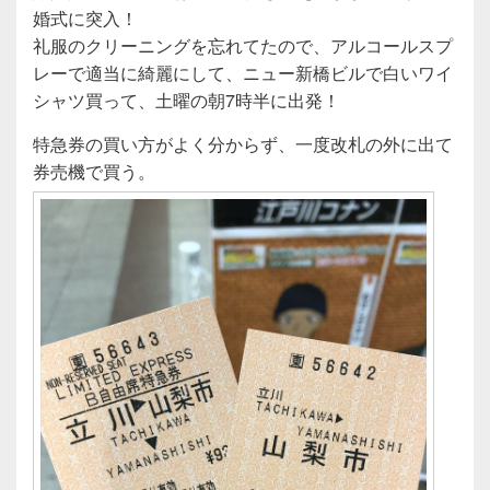
e
er
婚式に突入！
b
礼服のクリーニングを忘れてたので、アルコールスプ
o
レーで適当に綺麗にして、ニュー新橋ビルで白いワイ
o
シャツ買って、土曜の朝7時半に出発！
k
特急券の買い方がよく分からず、一度改札の外に出て
券売機で買う。