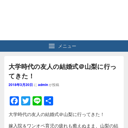
メニュー
大学時代の友人の結婚式＠山梨に行っ
てきた！
2018年3月20日
に
admin
が投稿
F
T
Li
共
a
wi
n
有
大学時代の友人の結婚式＠山梨に行ってきた！
c
tt
e
嫁入院＆ワンオペ育児の疲れも癒えぬまま、山梨の結