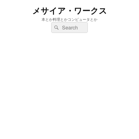
メサイア・ワークス
本とか料理とかコンピュータとか
検
検
索:
索