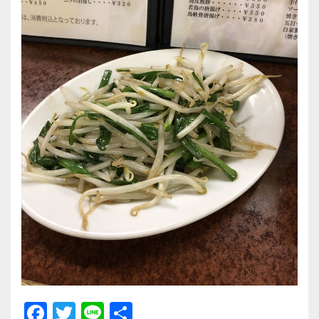
F
T
Li
共