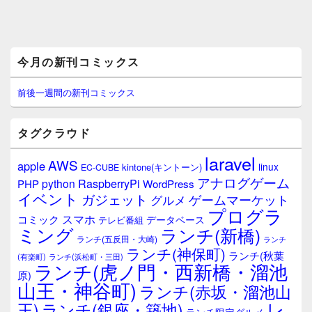
メ
今月の新刊コミックス
イ
ン
サ
前後一週間の新刊コミックス
イ
ド
バ
タグクラウド
ー
ウ
laravel
AWS
apple
ィ
linux
kintone(キントーン)
EC-CUBE
ジ
アナログゲーム
RaspberryPi
python
PHP
WordPress
ェ
イベント
ガジェット
ゲームマーケット
グルメ
ッ
プログラ
ト
スマホ
コミック
データベース
テレビ番組
エ
ミング
ランチ(新橋)
ランチ(五反田・大崎)
ランチ
リ
ランチ(神保町)
ア
ランチ(秋葉
(有楽町)
ランチ(浜松町・三田)
ランチ(虎ノ門・西新橋・溜池
原)
山王・神谷町)
ランチ(赤坂・溜池山
レ
王)
ランチ(銀座・築地)