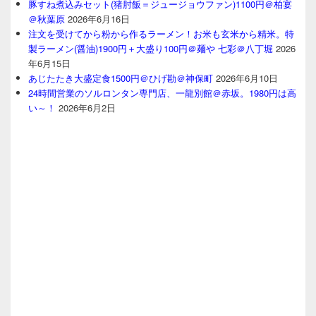
豚すね煮込みセット(猪肘飯＝ジュージョウファン)1100円＠柏宴
＠秋葉原
2026年6月16日
注文を受けてから粉から作るラーメン！お米も玄米から精米。特
製ラーメン(醤油)1900円＋大盛り100円＠麺や 七彩＠八丁堀
2026
年6月15日
あじたたき大盛定食1500円＠ひげ勘＠神保町
2026年6月10日
24時間営業のソルロンタン専門店、一龍別館＠赤坂。1980円は高
い～！
2026年6月2日