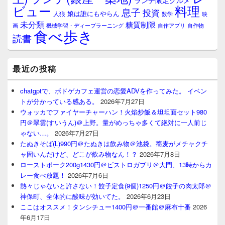
ランチ限定グルメ
料理
ビュー
息子
投資
娘は誰にもやらん
人狼
数学
映
未分類
糖質制限
画
自作アプリ
自作物
機械学習・ディープラーニング
食べ歩き
読書
最近の投稿
chatgptで、ボドゲカフェ運営の恋愛ADVを作ってみた。 イベン
トが分かっている感ある。
2026年7月27日
ウォッカでファイヤーチャーハン！火焰炒飯＆坦坦面セット980
円＠翠雲(すいうん)＠上野。量がめっちゃ多くて絶対に一人前じ
ゃない…。
2026年7月27日
たぬきそば(L)990円＠たぬきは飲み物＠池袋。蕎麦がメチャクチ
ャ固いんだけど、どこが飲み物なん！？
2026年7月8日
ローストポーク200g1430円＠ビストロガブリ＠大門、13時からカ
レー食べ放題！
2026年7月6日
熱々じゃないと許さない！餃子定食(9個)1250円＠餃子の肉太郎＠
神保町、全体的に酸味が効いてた。
2026年6月23日
ここはオススメ！タンシチュー1400円＠一番館＠麻布十番
2026
年6月17日