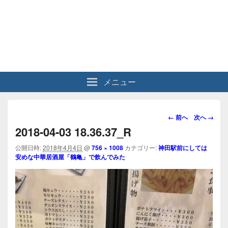
メニュー
画
← 前へ
次へ →
像
2018-04-03 18.36.37_R
ナ
ビ
公開日時:
2018年4月4日
@
756 × 1008
カテゴリー:
神田駅前にしては
安めな中華居酒屋「鶴亀」で飲んでみた
ゲ
ー
シ
ョ
ン