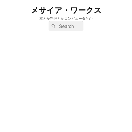
メサイア・ワークス
本とか料理とかコンピュータとか
検
検
索:
索