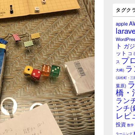
バ
ー
タグク
ウ
ィ
A
apple
ジ
larave
ェ
ッ
WordPre
ト
ト
ガジ
エ
ット
リ
コ
プ
ア
ス
ラ
大崎)
(浜松町・三
葉原)
橋・
ランチ
ンチ(
レビ
投資
数学
ラーニング