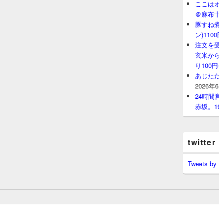
ここはオ
＠麻布
豚すね
ン)11
注文を
玄米から
り100
あじたた
2026年
24時
赤坂。1
twitter
Tweets by