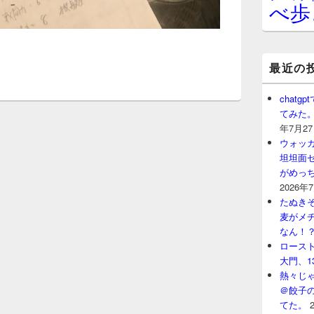
べ歩
最近の
chat
てみた
年7月2
ウォッ
坦坦面セ
がめっ
2026年
たぬきそ
麦がメ
なん！
ロースト
大門、1
熱々じゃ
＠餃子
てた。