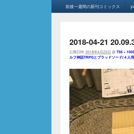
メ
前後一週間の新刊コミックス
y
イ
ン
メ
ニ
ュ
2018-04-21 20.09
ー
公開日時:
2018年4月23日
@
756 × 100
ルフ神話TRPGとブラッドソード(４人