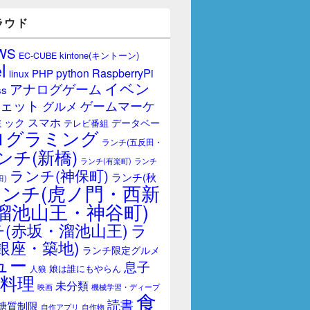
ラウド
WS
kintone(キントーン)
EC-CUBE
l
RaspberryPi
python
PHP
linux
イベン
アナログゲーム
ss
ェット
ゲームマーケ
グルメ
スマホ
ミック
データベー
テレビ番組
ログラミング
ランチ(五反田・
ンチ(新橋)
ランチ(有楽町)
ランチ
ランチ(神保町)
ランチ(秋
田)
ランチ(虎ノ門・西新
溜池山王・神谷町)
(赤坂・溜池山王)
ラ
銀座・築地)
ランチ限定グルメ
ュー
息子
娘は誰にもやらん
人狼
料理
未分類
映画
機械学習・ディープ
食
読書
糖質制限
自作アプリ
自作物