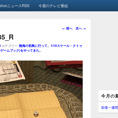
ahooニュースRSS
今週のテレビ番組
画
← 前へ
次へ →
像
.35_R
ナ
ビ
8
カテゴリー:
熱海の初島に行って、1/10スケール・クトゥ
ゲ
用ゲームブック)をやってきた。
ー
シ
ョ
ン
メ
今月の
イ
ン
サ
前後一週
イ
ド