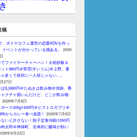
き
投稿
gptで、ボドゲカフェ運営の恋愛ADVを作っ
。 イベントが分かっている感ある。
2026
7日
カでファイヤーチャーハン！火焰炒飯＆
ット980円＠翠雲(すいうん)＠上野。量
ちゃ多くて絶対に一人前じゃない…。
7月27日
ば(L)990円＠たぬきは飲み物＠池袋。蕎
チャクチャ固いんだけど、どこが飲み物
？
2026年7月8日
ポーク200g1430円＠ビストロガブリ＠
3時からカレー食べ放題！
2026年7月6日
ないと許さない！餃子定食(9個)1250円
の肉太郎＠神保町、全体的に酸味が効い
2026年6月23日