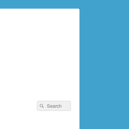
検
検
索:
索