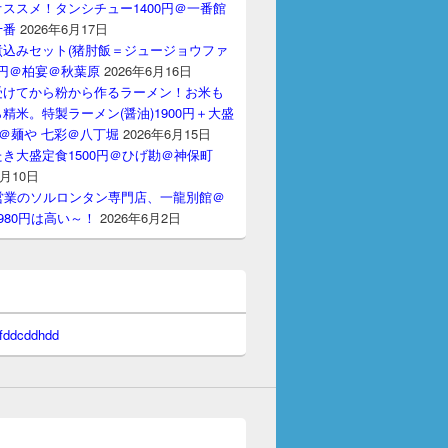
ススメ！タンシチュー1400円＠一番館
十番
2026年6月17日
煮込みセット(猪肘飯＝ジュージョウファ
00円＠柏宴＠秋葉原
2026年6月16日
受けてから粉から作るラーメン！お米も
精米。特製ラーメン(醤油)1900円＋大盛
円＠麺や 七彩＠八丁堀
2026年6月15日
き大盛定食1500円＠ひげ勘＠神保町
6月10日
間営業のソルロンタン専門店、一龍別館＠
980円は高い～！
2026年6月2日
 fddcddhdd