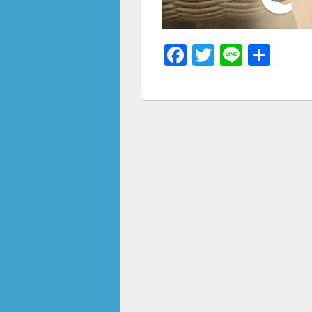
F
T
Li
共
a
wi
n
有
c
tt
e
e
er
b
o
o
k