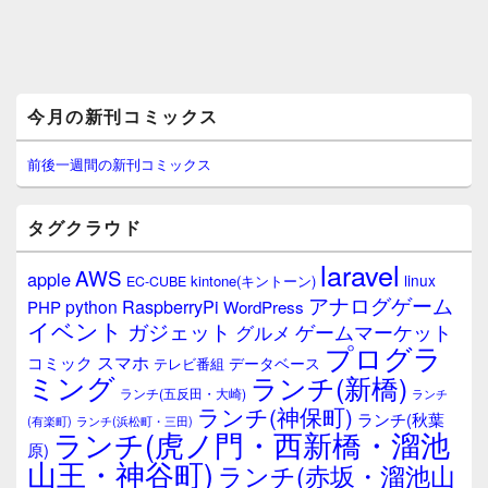
メ
今月の新刊コミックス
イ
ン
サ
前後一週間の新刊コミックス
イ
ド
バ
タグクラウド
ー
ウ
laravel
AWS
apple
ィ
linux
kintone(キントーン)
EC-CUBE
ジ
アナログゲーム
RaspberryPi
python
PHP
WordPress
ェ
イベント
ガジェット
ゲームマーケット
グルメ
ッ
プログラ
ト
スマホ
コミック
データベース
テレビ番組
エ
ミング
ランチ(新橋)
ランチ(五反田・大崎)
ランチ
リ
ランチ(神保町)
ア
ランチ(秋葉
(有楽町)
ランチ(浜松町・三田)
ランチ(虎ノ門・西新橋・溜池
原)
山王・神谷町)
ランチ(赤坂・溜池山