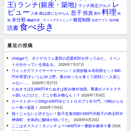
レ
王)
ランチ(銀座・築地)
ランチ限定グルメ
料理
ビュー
息子
投資
娘は誰にもやらん
人狼
数学
映
未分類
糖質制限
画
自作アプリ
自作物
機械学習・ディープラーニング
食べ歩き
読書
最近の投稿
chatgptで、ボドゲカフェ運営の恋愛ADVを作ってみた。 イベン
トが分かっている感ある。
2026年7月27日
ウォッカでファイヤーチャーハン！火焰炒飯＆坦坦面セット980
円＠翠雲(すいうん)＠上野。量がめっちゃ多くて絶対に一人前じ
ゃない…。
2026年7月27日
たぬきそば(L)990円＠たぬきは飲み物＠池袋。蕎麦がメチャクチ
ャ固いんだけど、どこが飲み物なん！？
2026年7月8日
ローストポーク200g1430円＠ビストロガブリ＠大門、13時からカ
レー食べ放題！
2026年7月6日
熱々じゃないと許さない！餃子定食(9個)1250円＠餃子の肉太郎＠
神保町、全体的に酸味が効いてた。
2026年6月23日
ここはオススメ！タンシチュー1400円＠一番館＠麻布十番
2026