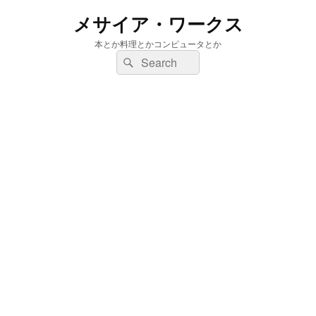
メサイア・ワークス
本とか料理とかコンピュータとか
検
検
索:
索