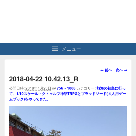
メニュー
画
← 前へ
次へ →
像
2018-04-22 10.42.13_R
ナ
ビ
公開日時:
2018年4月23日
@
756 × 1008
カテゴリー:
熱海の初島に行っ
て、1/10スケール・クトゥルフ神話TRPGとブラッドソード(４人用ゲー
ゲ
ムブック)をやってきた。
ー
シ
ョ
ン