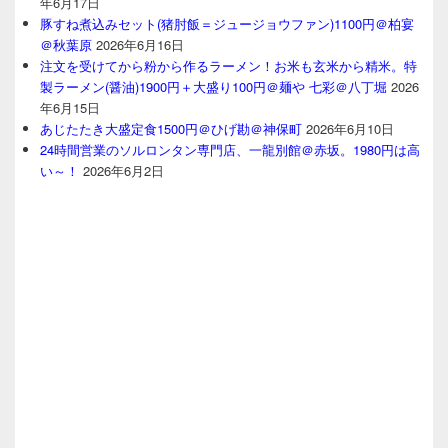
年6月17日
豚すね煮込みセット(猪肘飯＝ジュージョウファン)1100円＠柏宴
＠秋葉原
2026年6月16日
注文を受けてから粉から作るラーメン！お米も玄米から精米。特
製ラーメン(醤油)1900円＋大盛り100円＠麺や 七彩＠八丁堀
2026
年6月15日
あじたたき大盛定食1500円＠ひげ勘＠神保町
2026年6月10日
24時間営業のソルロンタン専門店、一龍別館＠赤坂。1980円は高
い～！
2026年6月2日