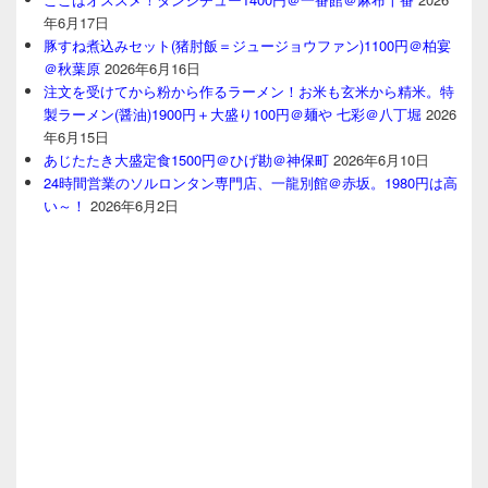
年6月17日
豚すね煮込みセット(猪肘飯＝ジュージョウファン)1100円＠柏宴
＠秋葉原
2026年6月16日
注文を受けてから粉から作るラーメン！お米も玄米から精米。特
製ラーメン(醤油)1900円＋大盛り100円＠麺や 七彩＠八丁堀
2026
年6月15日
あじたたき大盛定食1500円＠ひげ勘＠神保町
2026年6月10日
24時間営業のソルロンタン専門店、一龍別館＠赤坂。1980円は高
い～！
2026年6月2日