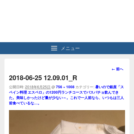
メニュー
画
← 前へ
像
2018-06-25 12.09.01_R
ナ
ビ
公開日時:
2018年6月25日
@
756 × 1008
カテゴリー:
暑いので銀座「ス
ペイン料理 エスペロ」の1200円ランチコースでバスパチョ飲んでき
ゲ
た。美味しかったけど量が少ない～。これで一人前なら、いつもは三人
ー
前食べているな…。
シ
ョ
ン