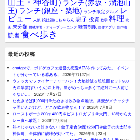
山王・神谷町)
ランチ(赤坂・溜池山
レ
王)
ランチ(銀座・築地)
ランチ限定グルメ
料理
ビュー
息子
投資
娘は誰にもやらん
人狼
数学
映
未分類
糖質制限
画
自作アプリ
自作物
機械学習・ディープラーニング
食べ歩き
読書
最近の投稿
chatgptで、ボドゲカフェ運営の恋愛ADVを作ってみた。 イベン
トが分かっている感ある。
2026年7月27日
ウォッカでファイヤーチャーハン！火焰炒飯＆坦坦面セット980
円＠翠雲(すいうん)＠上野。量がめっちゃ多くて絶対に一人前じ
ゃない…。
2026年7月27日
たぬきそば(L)990円＠たぬきは飲み物＠池袋。蕎麦がメチャクチ
ャ固いんだけど、どこが飲み物なん！？
2026年7月8日
ローストポーク200g1430円＠ビストロガブリ＠大門、13時からカ
レー食べ放題！
2026年7月6日
熱々じゃないと許さない！餃子定食(9個)1250円＠餃子の肉太郎＠
神保町、全体的に酸味が効いてた。
2026年6月23日
ここはオススメ！タンシチュー1400円＠一番館＠麻布十番
2026