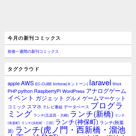
メ
今月の新刊コミックス
イ
ン
サ
前後一週間の新刊コミックス
イ
ド
バ
タグクラウド
ー
ウ
laravel
AWS
apple
ィ
linux
kintone(キントーン)
EC-CUBE
ジ
アナログゲーム
RaspberryPi
python
PHP
WordPress
ェ
イベント
ガジェット
ゲームマーケット
グルメ
ッ
プログラ
ト
スマホ
コミック
データベース
テレビ番組
エ
ミング
ランチ(新橋)
ランチ(五反田・大崎)
ランチ
リ
ランチ(神保町)
ア
ランチ(秋葉
(有楽町)
ランチ(浜松町・三田)
ランチ(虎ノ門・西新橋・溜池
原)