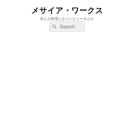
メサイア・ワークス
本とか料理とかコンピュータとか
検
検
索:
索