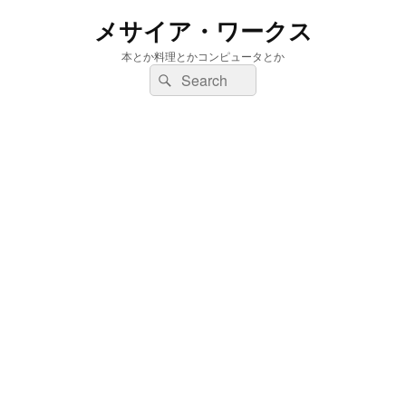
メサイア・ワークス
本とか料理とかコンピュータとか
検
検
索:
索