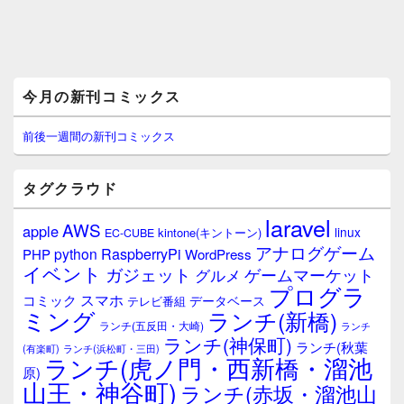
メ
今月の新刊コミックス
イ
ン
サ
前後一週間の新刊コミックス
イ
ド
バ
タグクラウド
ー
ウ
laravel
AWS
apple
ィ
linux
kintone(キントーン)
EC-CUBE
ジ
アナログゲーム
RaspberryPi
python
PHP
WordPress
ェ
イベント
ガジェット
ゲームマーケット
グルメ
ッ
プログラ
ト
スマホ
コミック
データベース
テレビ番組
エ
ミング
ランチ(新橋)
ランチ(五反田・大崎)
ランチ
リ
ランチ(神保町)
ア
ランチ(秋葉
(有楽町)
ランチ(浜松町・三田)
ランチ(虎ノ門・西新橋・溜池
原)
山王・神谷町)
ランチ(赤坂・溜池山