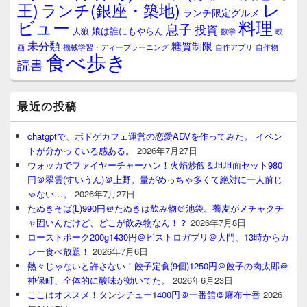
レ
王)
ランチ(銀座・築地)
ランチ限定グルメ
料理
ビュー
息子
投資
娘は誰にもやらん
人狼
数学
映
未分類
糖質制限
画
自作アプリ
自作物
機械学習・ディープラーニング
食べ歩き
読書
最近の投稿
chatgptで、ボドゲカフェ運営の恋愛ADVを作ってみた。 イベン
トが分かっている感ある。
2026年7月27日
ウォッカでファイヤーチャーハン！火焰炒飯＆坦坦面セット980
円＠翠雲(すいうん)＠上野。量がめっちゃ多くて絶対に一人前じ
ゃない…。
2026年7月27日
たぬきそば(L)990円＠たぬきは飲み物＠池袋。蕎麦がメチャクチ
ャ固いんだけど、どこが飲み物なん！？
2026年7月8日
ローストポーク200g1430円＠ビストロガブリ＠大門、13時からカ
レー食べ放題！
2026年7月6日
熱々じゃないと許さない！餃子定食(9個)1250円＠餃子の肉太郎＠
神保町、全体的に酸味が効いてた。
2026年6月23日
ここはオススメ！タンシチュー1400円＠一番館＠麻布十番
2026