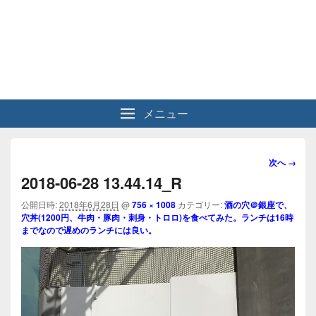
メニュー
画
次へ →
像
2018-06-28 13.44.14_R
ナ
ビ
公開日時:
2018年6月28日
@
756 × 1008
カテゴリー:
酒の穴＠銀座で、
穴丼(1200円、牛肉・豚肉・刺身・トロロ)を食べてみた。ランチは16時
ゲ
までなので遅めのランチには良い。
ー
シ
ョ
ン