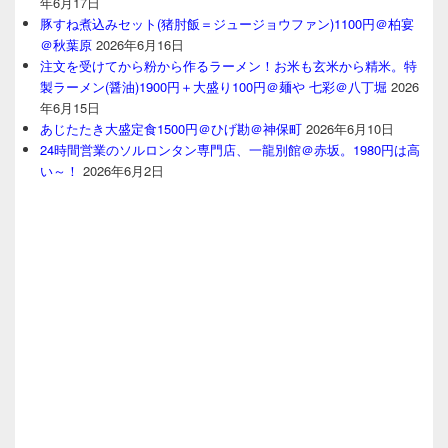
年6月17日
豚すね煮込みセット(猪肘飯＝ジュージョウファン)1100円＠柏宴
＠秋葉原
2026年6月16日
注文を受けてから粉から作るラーメン！お米も玄米から精米。特
製ラーメン(醤油)1900円＋大盛り100円＠麺や 七彩＠八丁堀
2026
年6月15日
あじたたき大盛定食1500円＠ひげ勘＠神保町
2026年6月10日
24時間営業のソルロンタン専門店、一龍別館＠赤坂。1980円は高
い～！
2026年6月2日