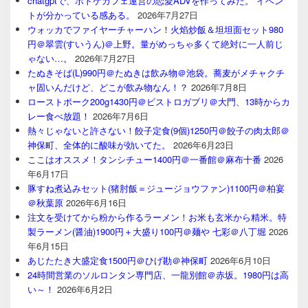
chatgptで、ボドゲカフェ運営の恋愛ADVを作ってみた。 イベン
トが分かっている感ある。
2026年7月27日
ウォッカでファイヤーチャーハン！火焰炒飯＆坦坦面セット980
円＠翠雲(すいうん)＠上野。量がめっちゃ多くて絶対に一人前じ
ゃない…。
2026年7月27日
たぬきそば(L)990円＠たぬきは飲み物＠池袋。蕎麦がメチャクチ
ャ固いんだけど、どこが飲み物なん！？
2026年7月8日
ローストポーク200g1430円＠ビストロガブリ＠大門、13時からカ
レー食べ放題！
2026年7月6日
熱々じゃないと許さない！餃子定食(9個)1250円＠餃子の肉太郎＠
神保町、全体的に酸味が効いてた。
2026年6月23日
ここはオススメ！タンシチュー1400円＠一番館＠麻布十番
2026
年6月17日
豚すね煮込みセット(猪肘飯＝ジュージョウファン)1100円＠柏宴
＠秋葉原
2026年6月16日
注文を受けてから粉から作るラーメン！お米も玄米から精米。特
製ラーメン(醤油)1900円＋大盛り100円＠麺や 七彩＠八丁堀
2026
年6月15日
あじたたき大盛定食1500円＠ひげ勘＠神保町
2026年6月10日
24時間営業のソルロンタン専門店、一龍別館＠赤坂。1980円は高
い～！
2026年6月2日