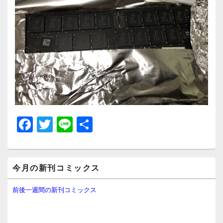
F
T
Li
共
a
wi
n
有
c
tt
e
メ
e
er
今月の新刊コミックス
イ
ン
b
サ
前後一週間の新刊コミックス
イ
o
ド
o
バ