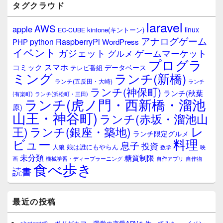
タグクラウド
laravel
AWS
apple
linux
kintone(キントーン)
EC-CUBE
アナログゲーム
RaspberryPi
python
PHP
WordPress
イベント
ガジェット
ゲームマーケット
グルメ
プログラ
スマホ
コミック
データベース
テレビ番組
ミング
ランチ(新橋)
ランチ(五反田・大崎)
ランチ
ランチ(神保町)
ランチ(秋葉
(有楽町)
ランチ(浜松町・三田)
ランチ(虎ノ門・西新橋・溜池
原)
山王・神谷町)
ランチ(赤坂・溜池山
レ
王)
ランチ(銀座・築地)
ランチ限定グルメ
料理
ビュー
息子
投資
娘は誰にもやらん
人狼
数学
映
未分類
糖質制限
画
自作アプリ
自作物
機械学習・ディープラーニング
食べ歩き
読書
最近の投稿