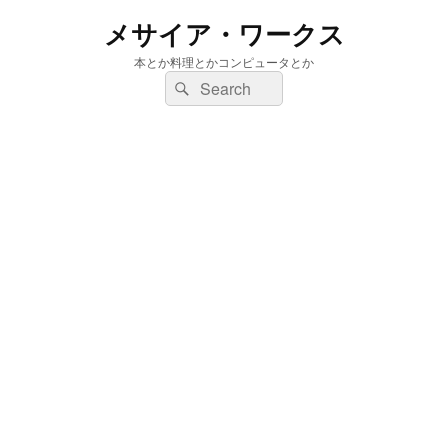
メサイア・ワークス
本とか料理とかコンピュータとか
検
検
索:
索