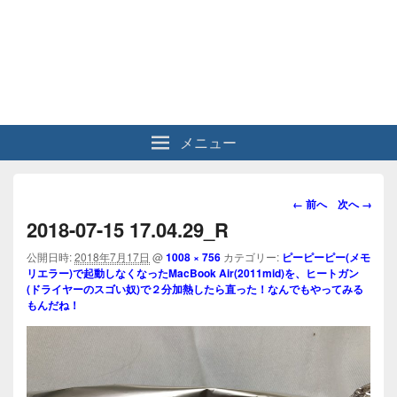
メニュー
画
← 前へ
次へ →
像
2018-07-15 17.04.29_R
ナ
ビ
公開日時:
2018年7月17日
@
1008 × 756
カテゴリー:
ピーピーピー(メモ
リエラー)で起動しなくなったMacBook Air(2011mid)を、ヒートガン
ゲ
(ドライヤーのスゴい奴)で２分加熱したら直った！なんでもやってみる
ー
もんだね！
シ
ョ
ン