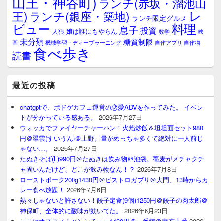
山王・神谷町)
ランチ(赤坂・溜池山
レ
王)
ランチ(銀座・築地)
ランチ限定グルメ
料理
ビュー
息子
投資
娘は誰にもやらん
人狼
数学
映
未分類
糖質制限
画
自作アプリ
自作物
機械学習・ディープラーニング
食べ歩き
読書
最近の投稿
chatgptで、ボドゲカフェ運営の恋愛ADVを作ってみた。 イベン
トが分かっている感ある。
2026年7月27日
ウォッカでファイヤーチャーハン！火焰炒飯＆坦坦面セット980
円＠翠雲(すいうん)＠上野。量がめっちゃ多くて絶対に一人前じ
ゃない…。
2026年7月27日
たぬきそば(L)990円＠たぬきは飲み物＠池袋。蕎麦がメチャクチ
ャ固いんだけど、どこが飲み物なん！？
2026年7月8日
ローストポーク200g1430円＠ビストロガブリ＠大門、13時からカ
レー食べ放題！
2026年7月6日
熱々じゃないと許さない！餃子定食(9個)1250円＠餃子の肉太郎＠
神保町、全体的に酸味が効いてた。
2026年6月23日
ここはオススメ！タンシチュー1400円＠一番館＠麻布十番
2026