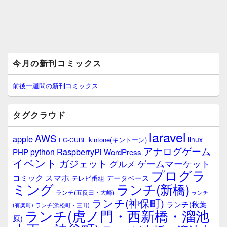
メ
今月の新刊コミックス
イ
ン
サ
前後一週間の新刊コミックス
イ
ド
バ
タグクラウド
ー
ウ
laravel
AWS
apple
ィ
linux
kintone(キントーン)
EC-CUBE
ジ
アナログゲーム
RaspberryPi
python
PHP
WordPress
ェ
イベント
ガジェット
ゲームマーケット
グルメ
ッ
プログラ
ト
スマホ
コミック
データベース
テレビ番組
エ
ミング
ランチ(新橋)
ランチ(五反田・大崎)
ランチ
リ
ランチ(神保町)
ア
ランチ(秋葉
(有楽町)
ランチ(浜松町・三田)
ランチ(虎ノ門・西新橋・溜池
原)