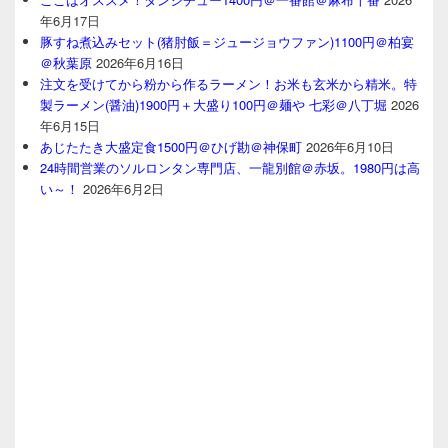
年6月17日
豚すね煮込みセット(猪肘飯＝ジュージョウファン)1100円＠柏宴
＠秋葉原
2026年6月16日
注文を受けてから粉から作るラーメン！お米も玄米から精米。特
製ラーメン(醤油)1900円＋大盛り100円＠麺や 七彩＠八丁堀
2026
年6月15日
あじたたき大盛定食1500円＠ひげ勘＠神保町
2026年6月10日
24時間営業のソルロンタン専門店、一龍別館＠赤坂。1980円は高
い～！
2026年6月2日