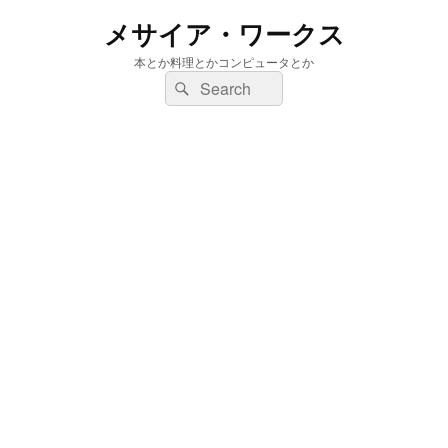
メサイア・ワークス
本とか料理とかコンピュータとか
検
検
索:
索