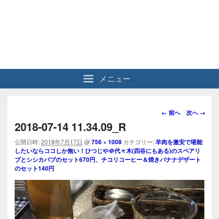
メニュー
画
← 前へ
次へ →
像
2018-07-14 11.34.09_R
ナ
ビ
公開日時:
2018年7月17日
@
756 × 1008
カテゴリー:
羊肉を激安で堪能
したいならココしか無い！ひつじや＠代々木(四谷にもある)のスペアリ
ゲ
ブとシシカバブのセット670円、チコリコーヒー＆焼きバナナデザート
ー
のセット140円
シ
ョ
ン