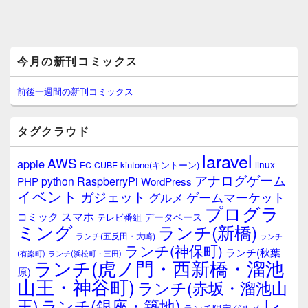
メ
今月の新刊コミックス
イ
ン
サ
前後一週間の新刊コミックス
イ
ド
バ
タグクラウド
ー
ウ
laravel
AWS
apple
ィ
linux
kintone(キントーン)
EC-CUBE
ジ
アナログゲーム
RaspberryPi
python
PHP
WordPress
ェ
イベント
ガジェット
ゲームマーケット
グルメ
ッ
プログラ
ト
スマホ
コミック
データベース
テレビ番組
エ
ミング
ランチ(新橋)
ランチ(五反田・大崎)
ランチ
リ
ランチ(神保町)
ア
ランチ(秋葉
(有楽町)
ランチ(浜松町・三田)
ランチ(虎ノ門・西新橋・溜池
原)
山王・神谷町)
ランチ(赤坂・溜池山
レ
王)
ランチ(銀座・築地)