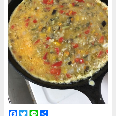
F
T
Li
共