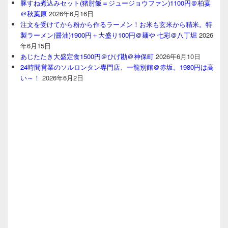
豚すね煮込みセット(猪肘飯＝ジュージョウファン)1100円＠柏宴
＠秋葉原
2026年6月16日
注文を受けてから粉から作るラーメン！お米も玄米から精米。特
製ラーメン(醤油)1900円＋大盛り100円＠麺や 七彩＠八丁堀
2026
年6月15日
あじたたき大盛定食1500円＠ひげ勘＠神保町
2026年6月10日
24時間営業のソルロンタン専門店、一龍別館＠赤坂。1980円は高
い～！
2026年6月2日