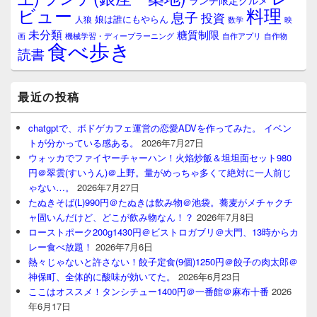
ランチ限定グルメ
料理
ビュー
息子
投資
娘は誰にもやらん
人狼
数学
映
未分類
糖質制限
画
自作アプリ
自作物
機械学習・ディープラーニング
食べ歩き
読書
最近の投稿
chatgptで、ボドゲカフェ運営の恋愛ADVを作ってみた。 イベン
トが分かっている感ある。
2026年7月27日
ウォッカでファイヤーチャーハン！火焰炒飯＆坦坦面セット980
円＠翠雲(すいうん)＠上野。量がめっちゃ多くて絶対に一人前じ
ゃない…。
2026年7月27日
たぬきそば(L)990円＠たぬきは飲み物＠池袋。蕎麦がメチャクチ
ャ固いんだけど、どこが飲み物なん！？
2026年7月8日
ローストポーク200g1430円＠ビストロガブリ＠大門、13時からカ
レー食べ放題！
2026年7月6日
熱々じゃないと許さない！餃子定食(9個)1250円＠餃子の肉太郎＠
神保町、全体的に酸味が効いてた。
2026年6月23日
ここはオススメ！タンシチュー1400円＠一番館＠麻布十番
2026
年6月17日