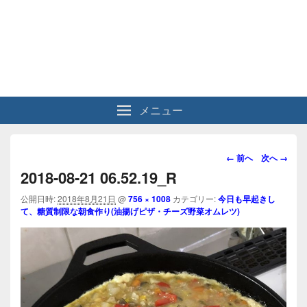
メニュー
画
← 前へ
次へ →
像
2018-08-21 06.52.19_R
ナ
ビ
公開日時:
2018年8月21日
@
756 × 1008
カテゴリー:
今日も早起きし
て、糖質制限な朝食作り(油揚げピザ・チーズ野菜オムレツ)
ゲ
ー
シ
ョ
ン