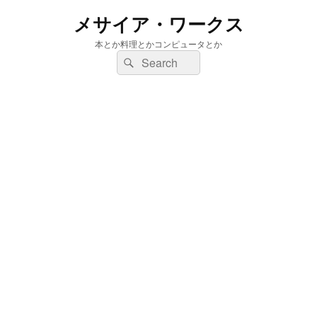
メサイア・ワークス
本とか料理とかコンピュータとか
検
検
索:
索