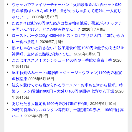
ウォッカでファイヤーチャーハン！火焰炒飯＆坦坦面セット980
円＠翠雲(すいうん)＠上野。量がめっちゃ多くて絶対に一人前じ
ゃない…。
2026年7月27日
たぬきそば(L)990円＠たぬきは飲み物＠池袋。蕎麦がメチャクチ
ャ固いんだけど、どこが飲み物なん！？
2026年7月8日
ローストポーク200g1430円＠ビストロガブリ＠大門、13時からカ
レー食べ放題！
2026年7月6日
熱々じゃないと許さない！餃子定食(9個)1250円＠餃子の肉太郎＠
神保町、全体的に酸味が効いてた。
2026年6月23日
ここはオススメ！タンシチュー1400円＠一番館＠麻布十番
2026
年6月17日
豚すね煮込みセット(猪肘飯＝ジュージョウファン)1100円＠柏宴
＠秋葉原
2026年6月16日
注文を受けてから粉から作るラーメン！お米も玄米から精米。特
製ラーメン(醤油)1900円＋大盛り100円＠麺や 七彩＠八丁堀
2026
年6月15日
あじたたき大盛定食1500円＠ひげ勘＠神保町
2026年6月10日
24時間営業のソルロンタン専門店、一龍別館＠赤坂。1980円は高
い～！
2026年6月2日