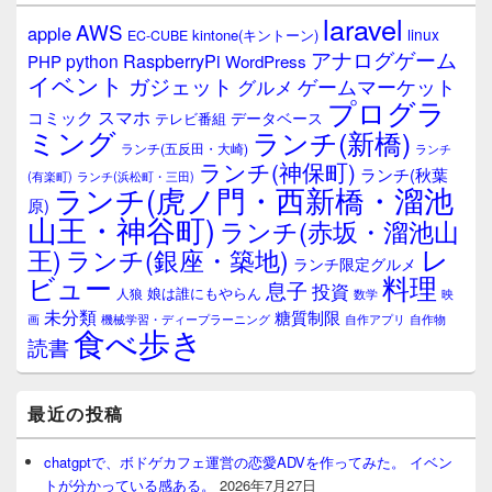
laravel
AWS
apple
linux
kintone(キントーン)
EC-CUBE
アナログゲーム
RaspberryPi
python
PHP
WordPress
イベント
ガジェット
ゲームマーケット
グルメ
プログラ
スマホ
コミック
データベース
テレビ番組
ミング
ランチ(新橋)
ランチ(五反田・大崎)
ランチ
ランチ(神保町)
ランチ(秋葉
(有楽町)
ランチ(浜松町・三田)
ランチ(虎ノ門・西新橋・溜池
原)
山王・神谷町)
ランチ(赤坂・溜池山
レ
王)
ランチ(銀座・築地)
ランチ限定グルメ
料理
ビュー
息子
投資
娘は誰にもやらん
人狼
数学
映
未分類
糖質制限
画
自作アプリ
自作物
機械学習・ディープラーニング
食べ歩き
読書
最近の投稿
chatgptで、ボドゲカフェ運営の恋愛ADVを作ってみた。 イベン
トが分かっている感ある。
2026年7月27日