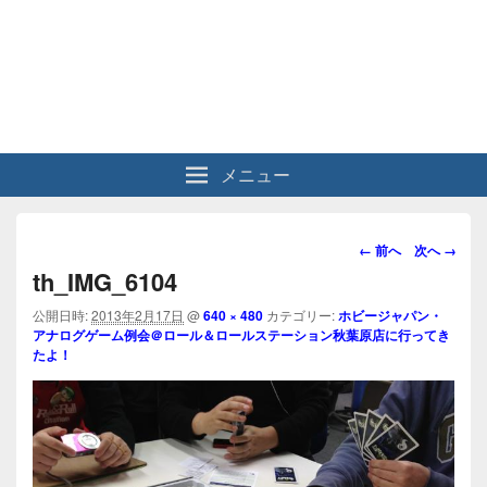
メニュー
画
← 前へ
次へ →
像
th_IMG_6104
ナ
ビ
公開日時:
2013年2月17日
@
640 × 480
カテゴリー:
ホビージャパン・
アナログゲーム例会＠ロール＆ロールステーション秋葉原店に行ってき
ゲ
たよ！
ー
シ
ョ
ン