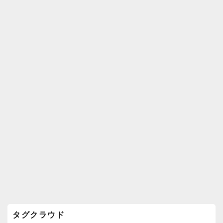
k
ウ
ィ
ジ
ェ
ッ
ト
エ
リ
ア
タグクラウド