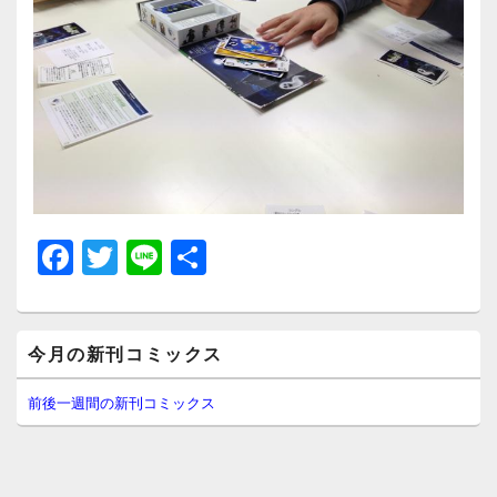
F
T
Li
共
a
wi
n
有
c
tt
e
メ
e
er
今月の新刊コミックス
イ
ン
b
サ
前後一週間の新刊コミックス
イ
o
ド
o
バ
ー