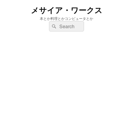
メサイア・ワークス
本とか料理とかコンピュータとか
検
検
索:
索