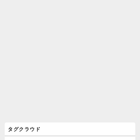
ィ
ジ
ェ
ッ
ト
エ
リ
ア
タグクラウド