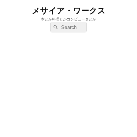
メサイア・ワークス
本とか料理とかコンピュータとか
検
検
索:
索