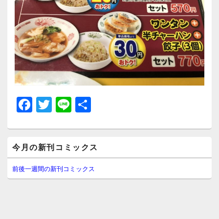
F
T
Li
共
a
wi
n
有
c
tt
e
メ
e
er
今月の新刊コミックス
イ
ン
b
サ
前後一週間の新刊コミックス
イ
o
ド
o
バ
ー
k
ウ