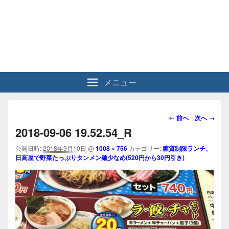
メニュー
画
← 前へ
次へ →
像
2018-09-06 19.52.54_R
ナ
ビ
公開日時:
2018年9月10日
@
1008 × 756
カテゴリー:
糖質制限ランチ、
日高屋で野菜たっぷりタンメン麺少なめ(520円から30円引き)
ゲ
ー
シ
ョ
ン