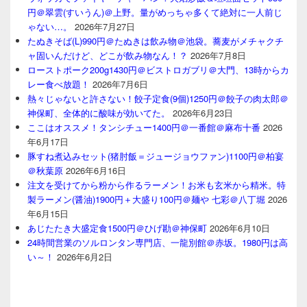
円＠翠雲(すいうん)＠上野。量がめっちゃ多くて絶対に一人前じ
ゃない…。
2026年7月27日
たぬきそば(L)990円＠たぬきは飲み物＠池袋。蕎麦がメチャクチ
ャ固いんだけど、どこが飲み物なん！？
2026年7月8日
ローストポーク200g1430円＠ビストロガブリ＠大門、13時からカ
レー食べ放題！
2026年7月6日
熱々じゃないと許さない！餃子定食(9個)1250円＠餃子の肉太郎＠
神保町、全体的に酸味が効いてた。
2026年6月23日
ここはオススメ！タンシチュー1400円＠一番館＠麻布十番
2026
年6月17日
豚すね煮込みセット(猪肘飯＝ジュージョウファン)1100円＠柏宴
＠秋葉原
2026年6月16日
注文を受けてから粉から作るラーメン！お米も玄米から精米。特
製ラーメン(醤油)1900円＋大盛り100円＠麺や 七彩＠八丁堀
2026
年6月15日
あじたたき大盛定食1500円＠ひげ勘＠神保町
2026年6月10日
24時間営業のソルロンタン専門店、一龍別館＠赤坂。1980円は高
い～！
2026年6月2日