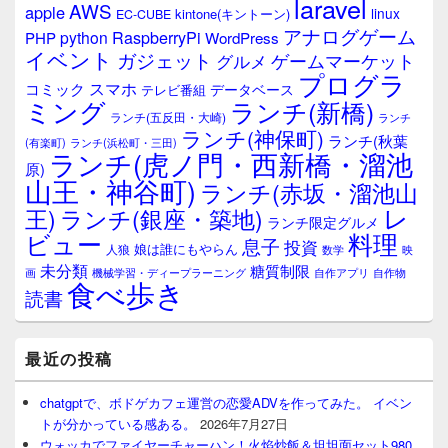
laravel
AWS
apple
linux
kintone(キントーン)
EC-CUBE
アナログゲーム
RaspberryPi
python
PHP
WordPress
イベント
ガジェット
ゲームマーケット
グルメ
プログラ
スマホ
コミック
データベース
テレビ番組
ミング
ランチ(新橋)
ランチ(五反田・大崎)
ランチ
ランチ(神保町)
ランチ(秋葉
(有楽町)
ランチ(浜松町・三田)
ランチ(虎ノ門・西新橋・溜池
原)
山王・神谷町)
ランチ(赤坂・溜池山
レ
王)
ランチ(銀座・築地)
ランチ限定グルメ
料理
ビュー
息子
投資
娘は誰にもやらん
人狼
数学
映
未分類
糖質制限
画
自作アプリ
自作物
機械学習・ディープラーニング
食べ歩き
読書
最近の投稿
chatgptで、ボドゲカフェ運営の恋愛ADVを作ってみた。 イベン
トが分かっている感ある。
2026年7月27日
ウォッカでファイヤーチャーハン！火焰炒飯＆坦坦面セット980