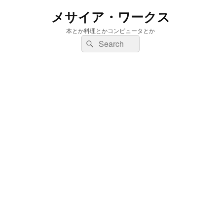
メサイア・ワークス
本とか料理とかコンピュータとか
検
検
索:
索