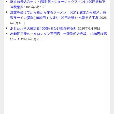
豚すね煮込みセット(猪肘飯＝ジュージョウファン)1100円＠柏宴
＠秋葉原
2026年6月16日
注文を受けてから粉から作るラーメン！お米も玄米から精米。特
製ラーメン(醤油)1900円＋大盛り100円＠麺や 七彩＠八丁堀
2026
年6月15日
あじたたき大盛定食1500円＠ひげ勘＠神保町
2026年6月10日
24時間営業のソルロンタン専門店、一龍別館＠赤坂。1980円は高
い～！
2026年6月2日