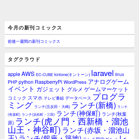
メ
今月の新刊コミックス
イ
ン
サ
前後一週間の新刊コミックス
イ
ド
バ
タグクラウド
ー
ウ
laravel
AWS
apple
ィ
linux
kintone(キントーン)
EC-CUBE
ジ
アナログゲーム
RaspberryPi
python
PHP
WordPress
ェ
イベント
ガジェット
ゲームマーケット
グルメ
ッ
プログラ
ト
スマホ
コミック
データベース
テレビ番組
エ
ミング
ランチ(新橋)
ランチ(五反田・大崎)
ランチ
リ
ランチ(神保町)
ア
ランチ(秋葉
(有楽町)
ランチ(浜松町・三田)
ランチ(虎ノ門・西新橋・溜池
原)
山王・神谷町)
ランチ(赤坂・溜池山
レ
王)
ランチ(銀座・築地)