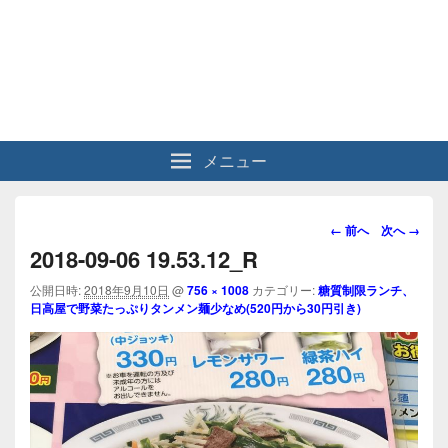
メニュー
画
← 前へ
次へ →
像
2018-09-06 19.53.12_R
ナ
ビ
公開日時:
2018年9月10日
@
756 × 1008
カテゴリー:
糖質制限ランチ、
日高屋で野菜たっぷりタンメン麺少なめ(520円から30円引き)
ゲ
ー
シ
ョ
ン