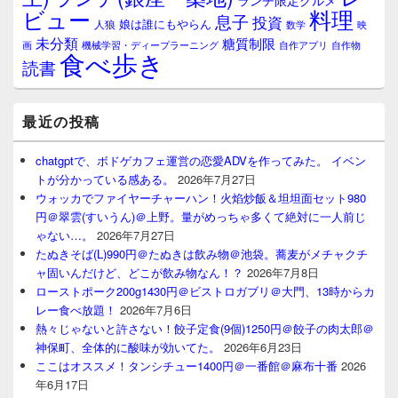
ランチ限定グルメ
料理
ビュー
息子
投資
娘は誰にもやらん
人狼
数学
映
未分類
糖質制限
画
自作アプリ
自作物
機械学習・ディープラーニング
食べ歩き
読書
最近の投稿
chatgptで、ボドゲカフェ運営の恋愛ADVを作ってみた。 イベン
トが分かっている感ある。
2026年7月27日
ウォッカでファイヤーチャーハン！火焰炒飯＆坦坦面セット980
円＠翠雲(すいうん)＠上野。量がめっちゃ多くて絶対に一人前じ
ゃない…。
2026年7月27日
たぬきそば(L)990円＠たぬきは飲み物＠池袋。蕎麦がメチャクチ
ャ固いんだけど、どこが飲み物なん！？
2026年7月8日
ローストポーク200g1430円＠ビストロガブリ＠大門、13時からカ
レー食べ放題！
2026年7月6日
熱々じゃないと許さない！餃子定食(9個)1250円＠餃子の肉太郎＠
神保町、全体的に酸味が効いてた。
2026年6月23日
ここはオススメ！タンシチュー1400円＠一番館＠麻布十番
2026
年6月17日