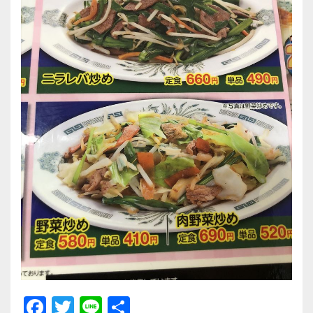
F
T
Li
共