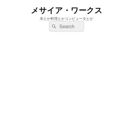
メサイア・ワークス
本とか料理とかコンピュータとか
検
検
索:
索