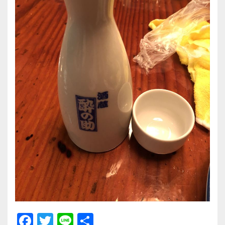
F
T
Li
共