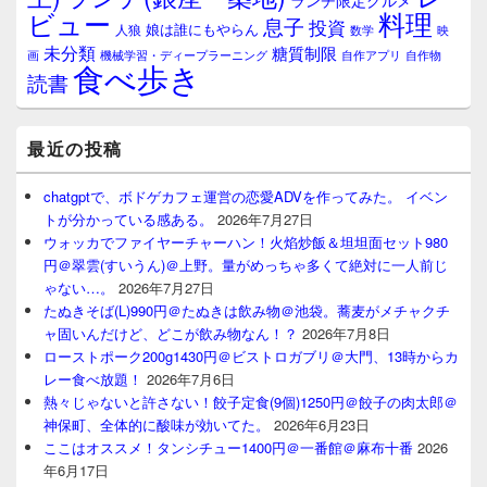
ランチ限定グルメ
料理
ビュー
息子
投資
娘は誰にもやらん
人狼
数学
映
未分類
糖質制限
画
自作アプリ
自作物
機械学習・ディープラーニング
食べ歩き
読書
最近の投稿
chatgptで、ボドゲカフェ運営の恋愛ADVを作ってみた。 イベン
トが分かっている感ある。
2026年7月27日
ウォッカでファイヤーチャーハン！火焰炒飯＆坦坦面セット980
円＠翠雲(すいうん)＠上野。量がめっちゃ多くて絶対に一人前じ
ゃない…。
2026年7月27日
たぬきそば(L)990円＠たぬきは飲み物＠池袋。蕎麦がメチャクチ
ャ固いんだけど、どこが飲み物なん！？
2026年7月8日
ローストポーク200g1430円＠ビストロガブリ＠大門、13時からカ
レー食べ放題！
2026年7月6日
熱々じゃないと許さない！餃子定食(9個)1250円＠餃子の肉太郎＠
神保町、全体的に酸味が効いてた。
2026年6月23日
ここはオススメ！タンシチュー1400円＠一番館＠麻布十番
2026
年6月17日