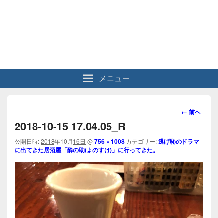
メニュー
画
← 前へ
像
2018-10-15 17.04.05_R
ナ
ビ
公開日時:
2018年10月16日
@
756 × 1008
カテゴリー:
逃げ恥のドラマ
に出てきた居酒屋「酔の助(よのすけ)」に行ってきた。
ゲ
ー
シ
ョ
ン