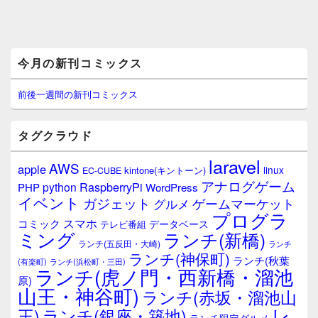
メ
今月の新刊コミックス
イ
ン
サ
前後一週間の新刊コミックス
イ
ド
バ
タグクラウド
ー
ウ
laravel
AWS
apple
ィ
linux
kintone(キントーン)
EC-CUBE
ジ
アナログゲーム
RaspberryPi
python
PHP
WordPress
ェ
イベント
ガジェット
ゲームマーケット
グルメ
ッ
プログラ
ト
スマホ
コミック
データベース
テレビ番組
エ
ミング
ランチ(新橋)
ランチ(五反田・大崎)
ランチ
リ
ランチ(神保町)
ア
ランチ(秋葉
(有楽町)
ランチ(浜松町・三田)
ランチ(虎ノ門・西新橋・溜池
原)
山王・神谷町)
ランチ(赤坂・溜池山
レ
王)
ランチ(銀座・築地)