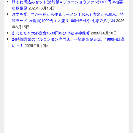
豚すね煮込みセット(猪肘飯＝ジュージョウファン)1100円＠柏宴
＠秋葉原
2026年6月16日
注文を受けてから粉から作るラーメン！お米も玄米から精米。特
製ラーメン(醤油)1900円＋大盛り100円＠麺や 七彩＠八丁堀
2026
年6月15日
あじたたき大盛定食1500円＠ひげ勘＠神保町
2026年6月10日
24時間営業のソルロンタン専門店、一龍別館＠赤坂。1980円は高
い～！
2026年6月2日