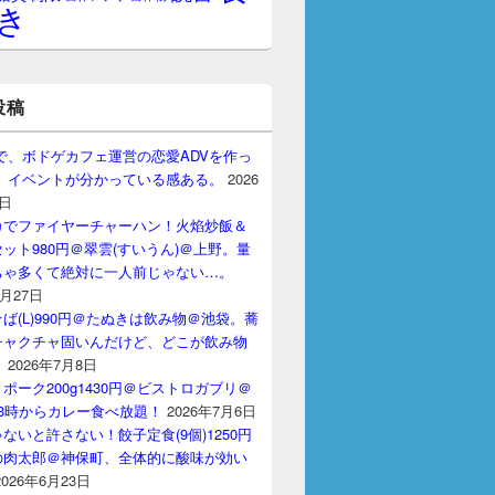
き
投稿
gptで、ボドゲカフェ運営の恋愛ADVを作っ
。 イベントが分かっている感ある。
2026
7日
カでファイヤーチャーハン！火焰炒飯＆
ット980円＠翠雲(すいうん)＠上野。量
ちゃ多くて絶対に一人前じゃない…。
7月27日
ば(L)990円＠たぬきは飲み物＠池袋。蕎
チャクチャ固いんだけど、どこが飲み物
？
2026年7月8日
ポーク200g1430円＠ビストロガブリ＠
3時からカレー食べ放題！
2026年7月6日
ないと許さない！餃子定食(9個)1250円
の肉太郎＠神保町、全体的に酸味が効い
2026年6月23日