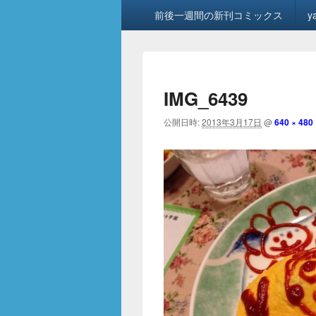
メ
前後一週間の新刊コミックス
y
イ
ン
メ
ニ
ュ
IMG_6439
ー
公開日時:
2013年3月17日
@
640 × 480