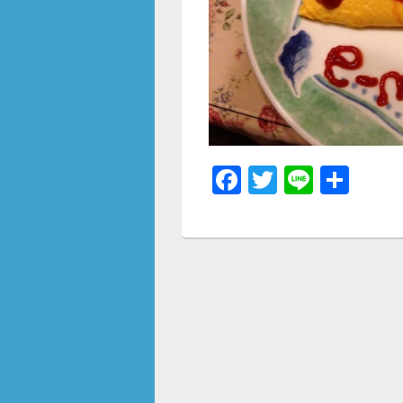
F
T
Li
共
a
wi
n
有
c
tt
e
e
er
b
o
o
k