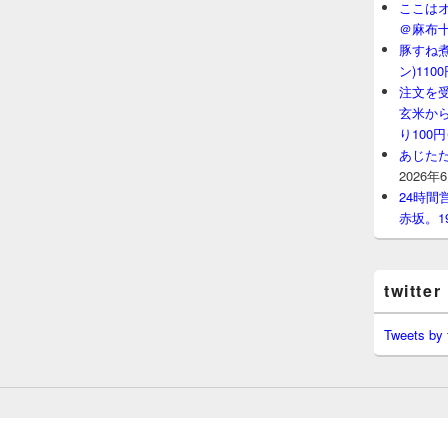
ここはオ
＠麻布
豚すね
ン)11
注文を
玄米から
り100
あじたた
2026年
24時
赤坂。1
twitter
Tweets by