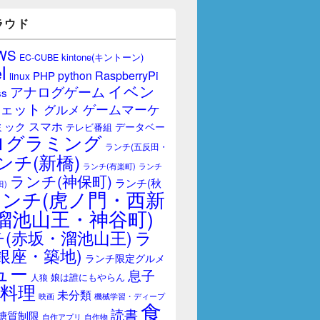
ラウド
WS
kintone(キントーン)
EC-CUBE
l
RaspberryPi
python
PHP
linux
イベン
アナログゲーム
ss
ェット
ゲームマーケ
グルメ
スマホ
ミック
データベー
テレビ番組
ログラミング
ランチ(五反田・
ンチ(新橋)
ランチ(有楽町)
ランチ
ランチ(神保町)
ランチ(秋
田)
ランチ(虎ノ門・西新
溜池山王・神谷町)
(赤坂・溜池山王)
ラ
銀座・築地)
ランチ限定グルメ
ュー
息子
娘は誰にもやらん
人狼
料理
未分類
映画
機械学習・ディープ
食
読書
糖質制限
自作アプリ
自作物