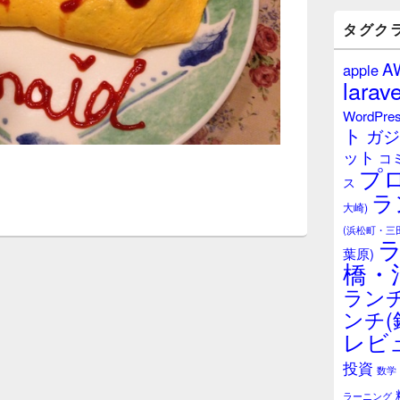
バ
ー
タグク
ウ
ィ
A
apple
ジ
larave
ェ
ッ
WordPre
ト
ト
ガジ
エ
ット
リ
コ
プ
ア
ス
ラ
大崎)
(浜松町・三
葉原)
橋・
ランチ
ンチ(
レビ
投資
数学
ラーニング