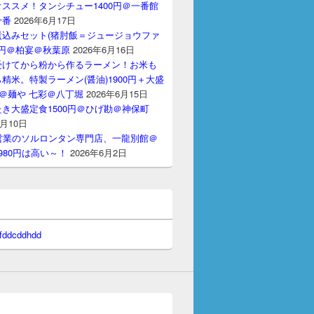
ススメ！タンシチュー1400円＠一番館
十番
2026年6月17日
煮込みセット(猪肘飯＝ジュージョウファ
00円＠柏宴＠秋葉原
2026年6月16日
受けてから粉から作るラーメン！お米も
精米。特製ラーメン(醤油)1900円＋大盛
円＠麺や 七彩＠八丁堀
2026年6月15日
き大盛定食1500円＠ひげ勘＠神保町
6月10日
間営業のソルロンタン専門店、一龍別館＠
980円は高い～！
2026年6月2日
 fddcddhdd