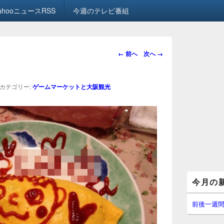
ahooニュースRSS
今週のテレビ番組
画
← 前へ
次へ →
像
ナ
ビ
カテゴリー:
ゲームマーケットと大阪観光
ゲ
ー
シ
ョ
ン
メ
今月の
イ
ン
サ
前後一週
イ
ド