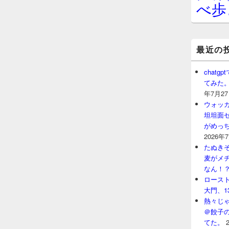
べ歩
最近の
chat
てみた
年7月2
ウォッ
坦坦面セ
がめっ
2026年
たぬきそ
麦がメ
なん！
ロースト
大門、1
熱々じゃ
＠餃子
てた。