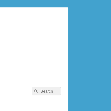
検
検
索:
索