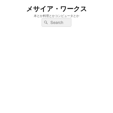
メサイア・ワークス
本とか料理とかコンピュータとか
検
検
索:
索