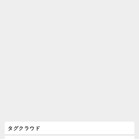
ィ
ジ
ェ
ッ
ト
エ
リ
ア
タグクラウド