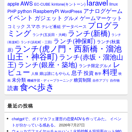
laravel
AWS
apple
linux
kintone(キントーン)
EC-CUBE
アナログゲーム
RaspberryPi
python
PHP
WordPress
イベント
ガジェット
ゲームマーケット
グルメ
プログラ
スマホ
コミック
データベース
テレビ番組
ミング
ランチ(新橋)
ランチ(五反田・大崎)
ランチ
ランチ(神保町)
ランチ(秋葉
(有楽町)
ランチ(浜松町・三田)
ランチ(虎ノ門・西新橋・溜池
原)
山王・神谷町)
ランチ(赤坂・溜池山
レ
王)
ランチ(銀座・築地)
ランチ限定グルメ
料理
ビュー
息子
投資
娘は誰にもやらん
人狼
数学
映
未分類
糖質制限
画
自作アプリ
自作物
機械学習・ディープラーニング
食べ歩き
読書
最近の投稿
chatgptで、ボドゲカフェ運営の恋愛ADVを作ってみた。 イベン
トが分かっている感ある。
2026年7月27日
ウォッカでファイヤーチャーハン！火焰炒飯＆坦坦面セット980