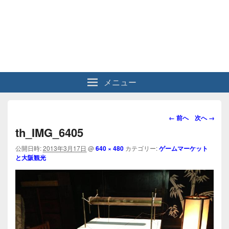
メニュー
画
← 前へ
次へ →
像
th_IMG_6405
ナ
ビ
公開日時:
2013年3月17日
@
640 × 480
カテゴリー:
ゲームマーケット
と大阪観光
ゲ
ー
シ
ョ
ン