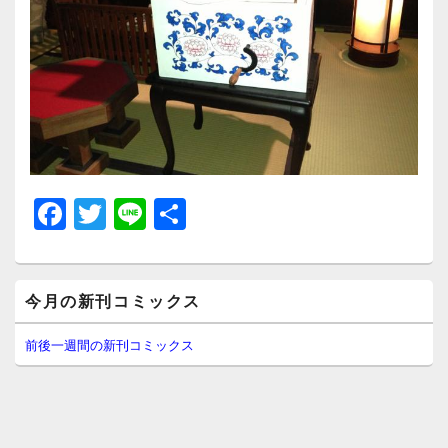
F
T
Li
共
a
wi
n
有
c
tt
e
メ
e
er
今月の新刊コミックス
イ
ン
b
サ
前後一週間の新刊コミックス
イ
o
ド
o
バ
ー
k
ウ