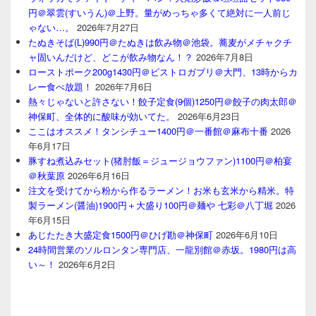
円＠翠雲(すいうん)＠上野。量がめっちゃ多くて絶対に一人前じ
ゃない…。
2026年7月27日
たぬきそば(L)990円＠たぬきは飲み物＠池袋。蕎麦がメチャクチ
ャ固いんだけど、どこが飲み物なん！？
2026年7月8日
ローストポーク200g1430円＠ビストロガブリ＠大門、13時からカ
レー食べ放題！
2026年7月6日
熱々じゃないと許さない！餃子定食(9個)1250円＠餃子の肉太郎＠
神保町、全体的に酸味が効いてた。
2026年6月23日
ここはオススメ！タンシチュー1400円＠一番館＠麻布十番
2026
年6月17日
豚すね煮込みセット(猪肘飯＝ジュージョウファン)1100円＠柏宴
＠秋葉原
2026年6月16日
注文を受けてから粉から作るラーメン！お米も玄米から精米。特
製ラーメン(醤油)1900円＋大盛り100円＠麺や 七彩＠八丁堀
2026
年6月15日
あじたたき大盛定食1500円＠ひげ勘＠神保町
2026年6月10日
24時間営業のソルロンタン専門店、一龍別館＠赤坂。1980円は高
い～！
2026年6月2日