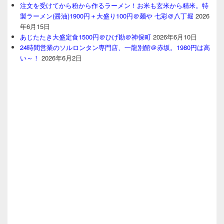
注文を受けてから粉から作るラーメン！お米も玄米から精米。特
製ラーメン(醤油)1900円＋大盛り100円＠麺や 七彩＠八丁堀
2026
年6月15日
あじたたき大盛定食1500円＠ひげ勘＠神保町
2026年6月10日
24時間営業のソルロンタン専門店、一龍別館＠赤坂。1980円は高
い～！
2026年6月2日