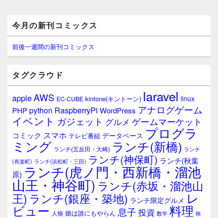
メ
今月の新刊コミックス
イ
ン
サ
前後一週間の新刊コミックス
イ
ド
バ
タグクラウド
ー
ウ
laravel
AWS
apple
ィ
linux
kintone(キントーン)
EC-CUBE
ジ
アナログゲーム
RaspberryPi
python
PHP
WordPress
ェ
イベント
ガジェット
ゲームマーケット
グルメ
ッ
プログラ
ト
スマホ
コミック
データベース
テレビ番組
エ
ミング
ランチ(新橋)
ランチ(五反田・大崎)
ランチ
リ
ランチ(神保町)
ア
ランチ(秋葉
(有楽町)
ランチ(浜松町・三田)
ランチ(虎ノ門・西新橋・溜池
原)
山王・神谷町)
ランチ(赤坂・溜池山
レ
王)
ランチ(銀座・築地)
ランチ限定グルメ
料理
ビュー
息子
投資
娘は誰にもやらん
人狼
数学
映