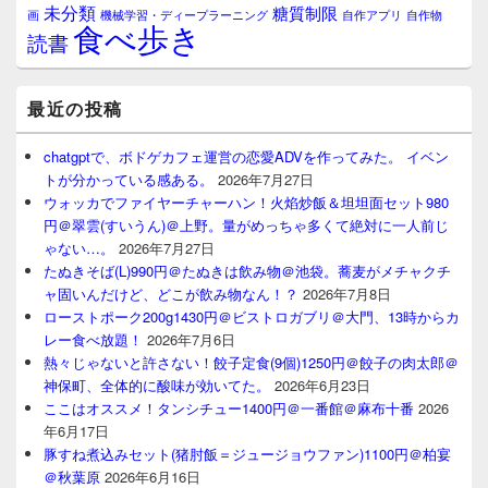
未分類
糖質制限
画
自作アプリ
自作物
機械学習・ディープラーニング
食べ歩き
読書
最近の投稿
chatgptで、ボドゲカフェ運営の恋愛ADVを作ってみた。 イベン
トが分かっている感ある。
2026年7月27日
ウォッカでファイヤーチャーハン！火焰炒飯＆坦坦面セット980
円＠翠雲(すいうん)＠上野。量がめっちゃ多くて絶対に一人前じ
ゃない…。
2026年7月27日
たぬきそば(L)990円＠たぬきは飲み物＠池袋。蕎麦がメチャクチ
ャ固いんだけど、どこが飲み物なん！？
2026年7月8日
ローストポーク200g1430円＠ビストロガブリ＠大門、13時からカ
レー食べ放題！
2026年7月6日
熱々じゃないと許さない！餃子定食(9個)1250円＠餃子の肉太郎＠
神保町、全体的に酸味が効いてた。
2026年6月23日
ここはオススメ！タンシチュー1400円＠一番館＠麻布十番
2026
年6月17日
豚すね煮込みセット(猪肘飯＝ジュージョウファン)1100円＠柏宴
＠秋葉原
2026年6月16日