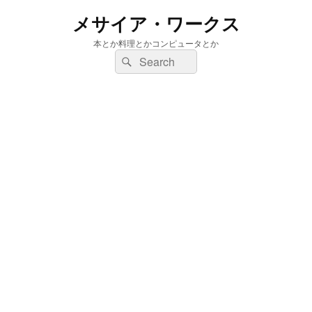
メサイア・ワークス
本とか料理とかコンピュータとか
検
検
索:
索