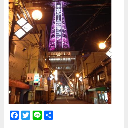
F
T
Li
共
a
wi
n
有