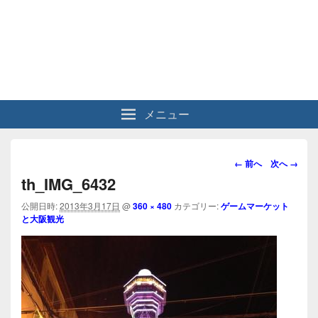
メニュー
画
← 前へ
次へ →
像
th_IMG_6432
ナ
ビ
公開日時:
2013年3月17日
@
360 × 480
カテゴリー:
ゲームマーケット
と大阪観光
ゲ
ー
シ
ョ
ン