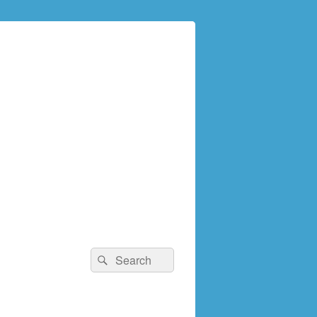
検
検
索:
索