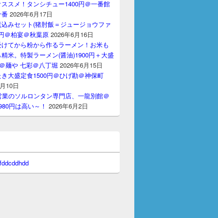
ススメ！タンシチュー1400円＠一番館
十番
2026年6月17日
煮込みセット(猪肘飯＝ジュージョウファ
00円＠柏宴＠秋葉原
2026年6月16日
受けてから粉から作るラーメン！お米も
精米。特製ラーメン(醤油)1900円＋大盛
円＠麺や 七彩＠八丁堀
2026年6月15日
き大盛定食1500円＠ひげ勘＠神保町
6月10日
間営業のソルロンタン専門店、一龍別館＠
980円は高い～！
2026年6月2日
 fddcddhdd