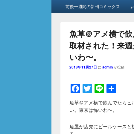
メ
前後一週間の新刊コミックス
y
イ
ン
メ
ニ
魚草＠アメ横で飲
ュ
ー
取材された！来週
いわ〜。
2018年11月27日
に
admin
が投稿
F
T
Li
共
a
wi
n
有
魚草＠アメ横で飲んでたらヒ
c
tt
e
い。東京は怖いわ〜。
e
er
b
魚屋が店先にビールケースと
る。