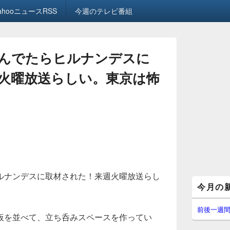
ahooニュースRSS
今週のテレビ番組
んでたらヒルナンデスに
火曜放送らしい。東京は怖
ルナンデスに取材された！来週火曜放送らし
メ
今月の
イ
ン
サ
前後一週
板を並べて、立ち呑みスペースを作ってい
イ
ド