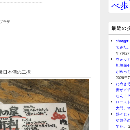
べ歩
最近の
chat
てみた
年7月2
ウォッ
坦坦面セ
 各種日本酒の二択
がめっ
2026年
たぬきそ
麦がメ
なん！
ロースト
大門、1
熱々じゃ
＠餃子
てた。