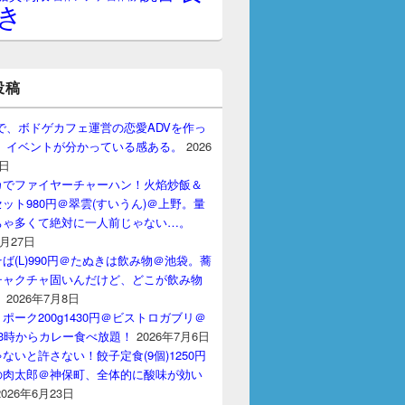
き
投稿
gptで、ボドゲカフェ運営の恋愛ADVを作っ
。 イベントが分かっている感ある。
2026
7日
カでファイヤーチャーハン！火焰炒飯＆
ット980円＠翠雲(すいうん)＠上野。量
ちゃ多くて絶対に一人前じゃない…。
7月27日
ば(L)990円＠たぬきは飲み物＠池袋。蕎
チャクチャ固いんだけど、どこが飲み物
？
2026年7月8日
ポーク200g1430円＠ビストロガブリ＠
3時からカレー食べ放題！
2026年7月6日
ないと許さない！餃子定食(9個)1250円
の肉太郎＠神保町、全体的に酸味が効い
2026年6月23日