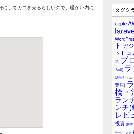
バ
半分にしてカニを売るらしいので、暖かい内に
ー
タグク
ウ
ィ
A
apple
ジ
larave
ェ
ッ
WordPre
ト
ト
ガジ
エ
ット
リ
コ
プ
ア
ス
ラ
大崎)
(浜松町・三
葉原)
橋・
ランチ
ンチ(
レビ
投資
数学
ラーニング