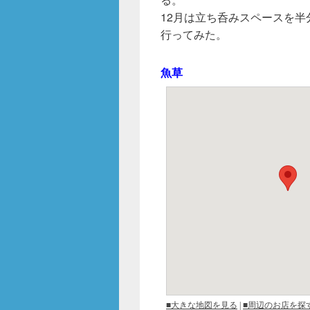
o
12月は立ち呑みスペースを
o
行ってみた。
k
魚草