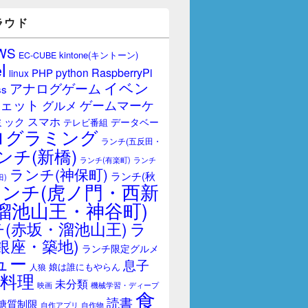
ラウド
WS
kintone(キントーン)
EC-CUBE
l
RaspberryPi
python
PHP
linux
イベン
アナログゲーム
ss
ェット
ゲームマーケ
グルメ
スマホ
ミック
データベー
テレビ番組
ログラミング
ランチ(五反田・
ンチ(新橋)
ランチ(有楽町)
ランチ
ランチ(神保町)
ランチ(秋
田)
ランチ(虎ノ門・西新
溜池山王・神谷町)
(赤坂・溜池山王)
ラ
銀座・築地)
ランチ限定グルメ
ュー
息子
娘は誰にもやらん
人狼
料理
未分類
映画
機械学習・ディープ
食
読書
糖質制限
自作アプリ
自作物