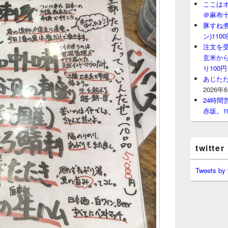
ここはオ
＠麻布
豚すね
ン)11
注文を
玄米から
り100
あじたた
2026年
24時
赤坂。1
twitter
Tweets by