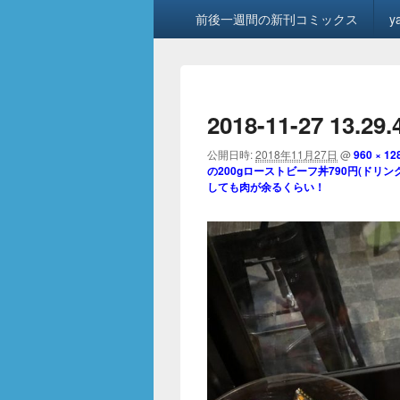
メ
前後一週間の新刊コミックス
y
イ
ン
メ
ニ
ュ
2018-11-27 13.29.
ー
公開日時:
2018年11月27日
@
960 × 12
の200gローストビーフ丼790円(ド
しても肉が余るくらい！