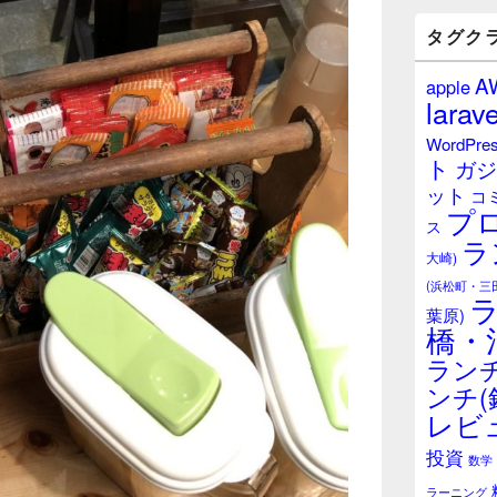
バ
ー
タグク
ウ
ィ
A
apple
ジ
larave
ェ
ッ
WordPre
ト
ト
ガジ
エ
ット
リ
コ
プ
ア
ス
ラ
大崎)
(浜松町・三
葉原)
橋・
ランチ
ンチ(
レビ
投資
数学
ラーニング