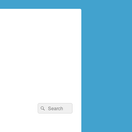
検
検
索:
索