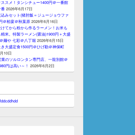
ススメ！タンシチュー1400円＠一番館
十番
2026年6月17日
煮込みセット(猪肘飯＝ジュージョウファ
00円＠柏宴＠秋葉原
2026年6月16日
受けてから粉から作るラーメン！お米も
精米。特製ラーメン(醤油)1900円＋大盛
円＠麺や 七彩＠八丁堀
2026年6月15日
き大盛定食1500円＠ひげ勘＠神保町
6月10日
間営業のソルロンタン専門店、一龍別館＠
980円は高い～！
2026年6月2日
 fddcddhdd