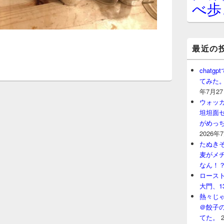
べ歩
最近の
chat
てみた
年7月2
ウォッ
坦坦面セ
がめっ
2026年
たぬきそ
麦がメ
なん！
ロースト
大門、1
熱々じゃ
＠餃子
てた。