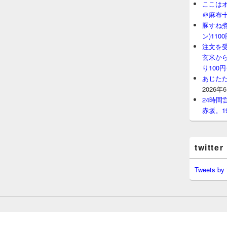
ここはオ
＠麻布
豚すね
ン)11
注文を
玄米から
り100
あじたた
2026年
24時
赤坂。1
twitter
Tweets by