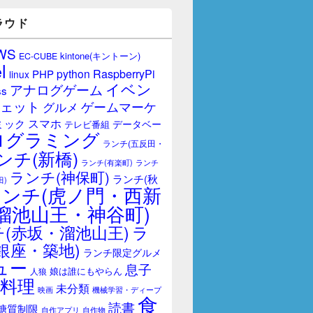
ラウド
WS
kintone(キントーン)
EC-CUBE
l
RaspberryPi
python
PHP
linux
イベン
アナログゲーム
ss
ェット
ゲームマーケ
グルメ
スマホ
ミック
データベー
テレビ番組
ログラミング
ランチ(五反田・
ンチ(新橋)
ランチ(有楽町)
ランチ
ランチ(神保町)
ランチ(秋
田)
ランチ(虎ノ門・西新
溜池山王・神谷町)
(赤坂・溜池山王)
ラ
銀座・築地)
ランチ限定グルメ
ュー
息子
娘は誰にもやらん
人狼
料理
未分類
映画
機械学習・ディープ
食
読書
糖質制限
自作アプリ
自作物