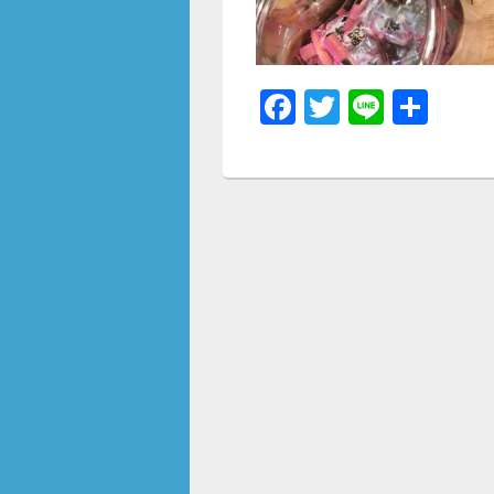
F
T
Li
共
a
wi
n
有
c
tt
e
e
er
b
o
o
k