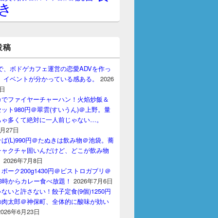
き
投稿
gptで、ボドゲカフェ運営の恋愛ADVを作っ
。 イベントが分かっている感ある。
2026
7日
カでファイヤーチャーハン！火焰炒飯＆
ット980円＠翠雲(すいうん)＠上野。量
ちゃ多くて絶対に一人前じゃない…。
7月27日
ば(L)990円＠たぬきは飲み物＠池袋。蕎
チャクチャ固いんだけど、どこが飲み物
？
2026年7月8日
ポーク200g1430円＠ビストロガブリ＠
3時からカレー食べ放題！
2026年7月6日
ないと許さない！餃子定食(9個)1250円
の肉太郎＠神保町、全体的に酸味が効い
2026年6月23日