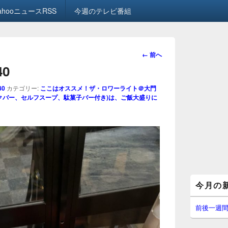
ahooニュースRSS
今週のテレビ番組
画
← 前へ
像
40
ナ
ビ
80
カテゴリー:
ここはオススメ！ザ・ロワーライト＠大門
ゲ
リンクバー、セルフスープ、駄菓子バー付き)は、ご飯大盛りに
ー
シ
ョ
ン
メ
今月の
イ
ン
サ
前後一週
イ
ド