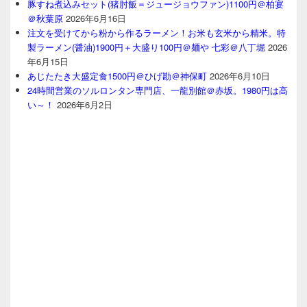
豚すね煮込みセット(猪肘飯＝ジュージョウファン)1100円＠柏宴
＠秋葉原
2026年6月16日
注文を受けてから粉から作るラーメン！お米も玄米から精米。特
製ラーメン(醤油)1900円＋大盛り100円＠麺や 七彩＠八丁堀
2026
年6月15日
あじたたき大盛定食1500円＠ひげ勘＠神保町
2026年6月10日
24時間営業のソルロンタン専門店、一龍別館＠赤坂。1980円は高
い～！
2026年6月2日