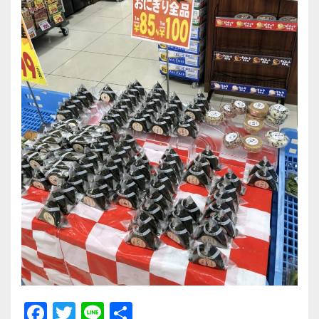
F
T
Li
共