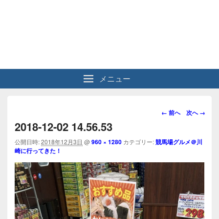
メニュー
画
← 前へ
次へ →
像
2018-12-02 14.56.53
ナ
ビ
公開日時:
2018年12月3日
@
960 × 1280
カテゴリー:
競馬場グルメ＠川
崎に行ってきた！
ゲ
ー
シ
ョ
ン