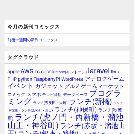
メ
今月の新刊コミックス
イ
ン
サ
前後一週間の新刊コミックス
イ
ド
バ
タグクラウド
ー
ウ
laravel
AWS
apple
ィ
linux
kintone(キントーン)
EC-CUBE
ジ
アナログゲーム
RaspberryPi
python
PHP
WordPress
ェ
イベント
ガジェット
ゲームマーケット
グルメ
ッ
プログラ
ト
スマホ
コミック
データベース
テレビ番組
エ
ミング
ランチ(新橋)
ランチ(五反田・大崎)
ランチ
リ
ランチ(神保町)
ア
ランチ(秋葉
(有楽町)
ランチ(浜松町・三田)
ランチ(虎ノ門・西新橋・溜池
原)
山王・神谷町)
ランチ(赤坂・溜池山
レ
王)
ランチ(銀座・築地)