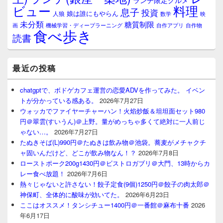
ランチ限定グルメ
料理
ビュー
息子
投資
娘は誰にもやらん
人狼
数学
映
未分類
糖質制限
画
自作アプリ
自作物
機械学習・ディープラーニング
食べ歩き
読書
最近の投稿
chatgptで、ボドゲカフェ運営の恋愛ADVを作ってみた。 イベン
トが分かっている感ある。
2026年7月27日
ウォッカでファイヤーチャーハン！火焰炒飯＆坦坦面セット980
円＠翠雲(すいうん)＠上野。量がめっちゃ多くて絶対に一人前じ
ゃない…。
2026年7月27日
たぬきそば(L)990円＠たぬきは飲み物＠池袋。蕎麦がメチャクチ
ャ固いんだけど、どこが飲み物なん！？
2026年7月8日
ローストポーク200g1430円＠ビストロガブリ＠大門、13時からカ
レー食べ放題！
2026年7月6日
熱々じゃないと許さない！餃子定食(9個)1250円＠餃子の肉太郎＠
神保町、全体的に酸味が効いてた。
2026年6月23日
ここはオススメ！タンシチュー1400円＠一番館＠麻布十番
2026
年6月17日