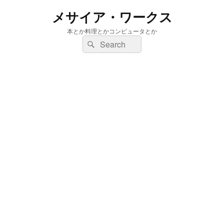
メサイア・ワークス
本とか料理とかコンピュータとか
検
検
索:
索